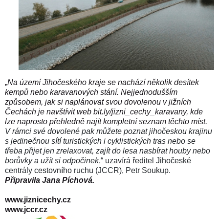
„
Na území Jihočeského kraje se nachází několik desítek
kempů nebo karavanových stání. Nejjednodušším
způsobem, jak si naplánovat svou dovolenou v jižních
Čechách je navštívit web bit.ly/jizni_cechy_karavany, kde
lze naprosto přehledně najít kompletní seznam těchto míst.
V rámci své dovolené pak můžete poznat jihočeskou krajinu
s jedinečnou sítí turistických i cyklistických tras nebo se
třeba přijet jen zrelaxovat, zajít do lesa nasbírat houby nebo
borůvky a užít si odpočinek
,“ uzavírá ředitel Jihočeské
centrály cestovního ruchu (JCCR), Petr Soukup.
Připravila Jana Píchová.
www.jiznicechy.cz
www.jccr.cz