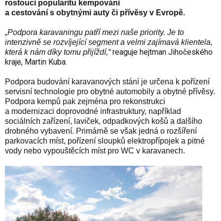
rostoucí popularitu kempování
a cestování s obytnými auty či přívěsy v Evropě.
„Podpora karavaningu patří mezi naše priority. Je to
intenzivně se rozvíjející segment a velmi zajímavá klientela,
reaguje hejtman Jihočeského
která k nám díky tomu přijíždí,
“
kraje, Martin Kuba.
Podpora budování karavanových stání je určena k pořízení
servisní technologie pro obytné automobily a obytné přívěsy.
Podpora kempů pak zejména pro rekonstrukci
a modernizaci doprovodné infrastruktury, například
sociálních zařízení, laviček, odpadkových košů a dalšího
drobného vybavení. Primárně se však jedná o rozšíření
parkovacích míst, pořízení sloupků elektropřípojek a pitné
vody
nebo vypouštěcích míst pro WC v karavanech.