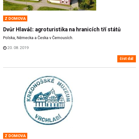
Z DOMOVA
Dvůr Hlaváč: agroturistika na hranicích tří států
Polska, Německa a Česka v Černousích.
20. 08. 2019
číst dál
Z DOMOVA