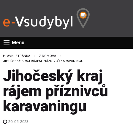
Menu
HLAVNÍ STRÁNKA
Z DOMOVA
CURRENT:
JIHOČESKÝ KRAJ RÁJEM PŘÍZNIVCŮ KARAVANINGU
Jihočeský kraj
rájem příznivců
karavaningu
20. 05. 2023