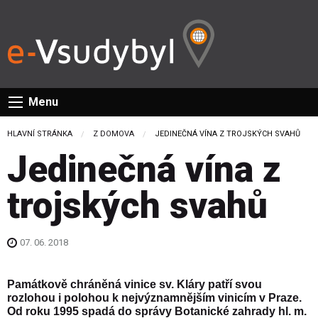
Menu
HLAVNÍ STRÁNKA
Z DOMOVA
CURRENT:
JEDINEČNÁ VÍNA Z TROJSKÝCH SVAHŮ
Jedinečná vína z
trojských svahů
07. 06. 2018
Památkově chráněná vinice sv. Kláry patří svou
rozlohou i polohou k nejvýznamnějším vinicím v Praze.
Od roku 1995 spadá do správy Botanické zahrady hl. m.