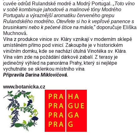
cuvée odrůd
Rulandské modré a Modrý Portugal.
„Toto víno
v sobě kombinuje jahodové a malinové tóny Modrého
Portugalu a výraznější aromatiku červeného grepu
s
Rulandského modrého. Otevřete si ho k vepřové panence
brusinkami nebo k pečené štice na másle,“
doporučuje Eliška
Muchnová.
Vína z produkce vinice sv. Kláry vznikají v moderním sklepě
umístěném přímo pod vinicí. Zakoupíte je v historickém
viničním domku, kde se nachází útulná Vinotéka sv. Klára.
Vína vám zde na požádání dárkově zabalí. Z terasy je
jedinečný výhled na panoráma Prahy, který si nejlépe
vychutnáte se sklenkou místního vína.
Připravila Darina Miklovičová.
www.botanicka.cz