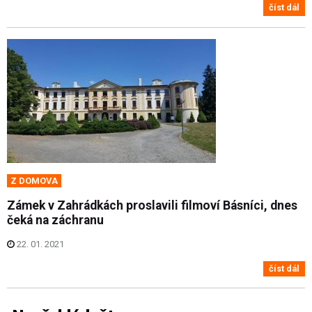
číst dál
Z DOMOVA
Zámek v Zahrádkách proslavili filmoví Básníci, dnes
čeká na záchranu
22. 01. 2021
číst dál