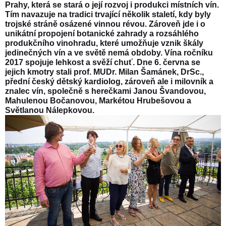
Prahy, která se stará o její rozvoj i produkci místních vín.
Tím navazuje na tradici trvající několik staletí, kdy byly
trojské stráně osázené vinnou révou. Zároveň jde i o
unikátní propojení botanické zahrady a rozsáhlého
produkčního vinohradu, které umožňuje vznik škály
jedinečných vín a ve světě nemá obdoby. Vína ročníku
2017 spojuje lehkost a svěží chuť. Dne 6. června se
jejich kmotry stali prof. MUDr. Milan Šamánek, DrSc.,
přední český dětský kardiolog, zároveň ale i milovník a
znalec vín, společně s herečkami Janou Švandovou,
Mahulenou Bočanovou, Markétou Hrubešovou a
Světlanou Nálepkovou.