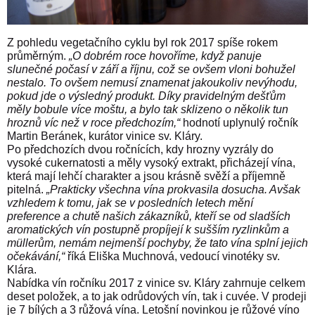
Z pohledu vegetačního cyklu byl rok 2017 spíše rokem
průměrným.
„O dobrém roce hovoříme, když panuje
slunečné počasí v září a říjnu, což se ovšem vloni bohužel
nestalo. To ovšem nemusí znamenat jakoukoliv nevýhodu,
pokud jde o výsledný produkt. Díky pravidelným dešťům
měly bobule více moštu, a bylo tak sklizeno o několik tun
hroznů víc než v roce předchozím,“
hodnotí uplynulý ročník
Martin Beránek, kurátor
vinice sv. Kláry.
Po předchozích dvou ročnících, kdy hrozny vyzrály do
vysoké cukernatosti a měly vysoký extrakt, přicházejí vína,
která mají lehčí charakter a jsou krásně svěží a příjemně
pitelná.
„Prakticky všechna vína prokvasila dosucha. Avšak
vzhledem k tomu, jak se v posledních letech mění
preference a chutě našich zákazníků, kteří se od sladších
aromatických vín postupně propíjejí k sušším ryzlinkům a
müllerům, nemám nejmenší pochyby, že tato vína splní jejich
očekávání,“
říká Eliška Muchnová,
vedoucí vinotéky sv.
Klára.
Nabídka vín ročníku 2017 z vinice sv. Kláry zahrnuje celkem
deset položek, a to jak odrůdových vín, tak i cuvée. V prodeji
je 7 bílých a 3 růžová vína. Letošní novinkou je růžové víno