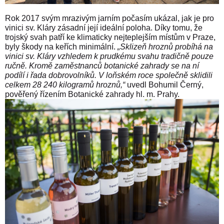
Rok 2017 svým mrazivým jarním počasím ukázal, jak je pro
vinici sv. Kláry zásadní její ideální poloha. Díky tomu, že
trojský svah patří ke klimaticky nejteplejším místům v Praze,
byly škody na keřích minimální.
„Sklizeň hroznů probíhá na
vinici sv. Kláry vzhledem k prudkému svahu tradičně pouze
ručně. Kromě zaměstnanců botanické zahrady se na ní
podílí i řada dobrovolníků. V loňském roce společně sklidili
celkem 28 240 kilogramů hroznů,“
uvedl Bohumil Černý,
pověřený řízením Botanické zahrady hl. m. Prahy.