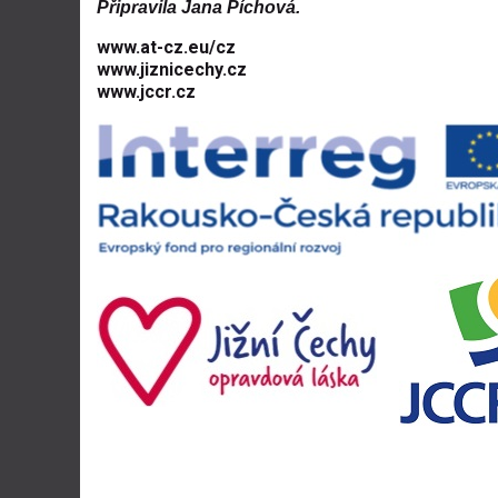
Připravila Jana Píchová.
www.at-cz.eu/cz
www.jiznicechy.cz
www.jccr.cz