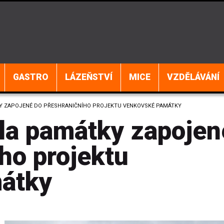
GASTRO
LÁZEŇSTVÍ
MICE
VZDĚLÁVÁNÍ
Y ZAPOJENÉ DO PŘESHRANIČNÍHO PROJEKTU VENKOVSKÉ PAMÁTKY
la památky zapojen
ho projektu
átky