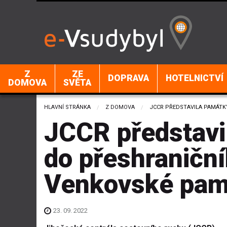
Z
ZE
DOPRAVA
HOTELNICTVÍ
DOMOVA
SVĚTA
HLAVNÍ STRÁNKA
Z DOMOVA
CURRENT:
JCCR PŘEDSTAVILA PAMÁTK
JCCR představi
do přeshraniční
Venkovské pam
23. 09. 2022