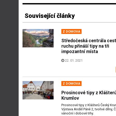
Související články
Z DOMOVA
Středočeská centrála ces
ruchu přináší tipy na tři
impozantní místa
22. 01. 2021
Z DOMOVA
Prosincové tipy z Klášter
Krumlov
Prosincové tipy z Klášterů Český Kru
Výstava Anděl Páně 2, tvořivé dílny,
vánoční i dobové trhy.