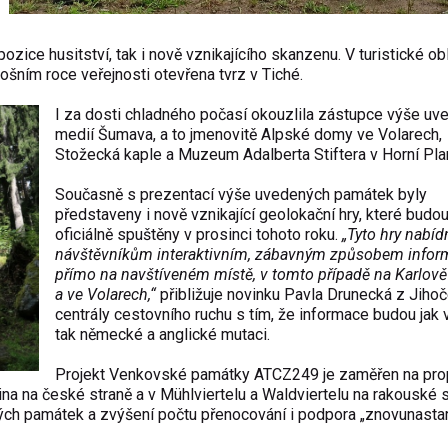
zice husitství, tak i nově vznikajícího skanzenu. V turistické ob
šním roce veřejnosti otevřena tvrz v Tiché.
I za dosti chladného počasí okouzlila zástupce výše u
medií Šumava, a to jmenovitě Alpské domy ve Volarech,
Stožecká kaple a Muzeum Adalberta Stiftera v Horní Pla
Současně s prezentací výše uvedených památek byly
představeny i nově vznikající geolokační hry, které budo
oficiálně spuštěny v prosinci tohoto roku.
„Tyto hry nabí
návštěvníkům interaktivním, zábavným způsobem infor
přímo na navštíveném místě, v tomto případě na Karlov
a ve Volarech,“
přibližuje novinku Pavla Drunecká z Jiho
centrály cestovního ruchu s tím, že informace budou jak 
tak německé a anglické mutaci.
Projekt Venkovské památky ATCZ249 je zaměřen na pro
ina na české straně a v Mühlviertelu a Waldviertelu na rakouské s
ch památek a zvýšení počtu přenocování i podpora „znovunastar