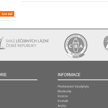
číst dál
RIE
INFORMACE
Představení Všudybylu
Bleskovky
Inzerce
Kontakt
Archiv