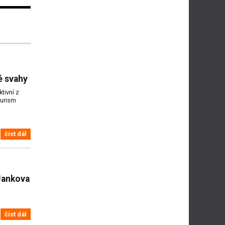
é svahy
tivní z
ourism
číst dál
 Jankova
číst dál