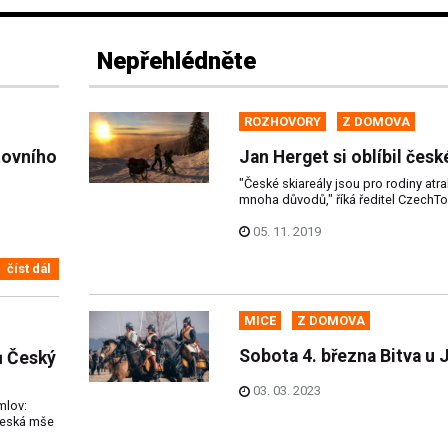
Nepřehlédněte
ROZHOVORY
Z DOMOVA
tovního
Jan Herget si oblíbil česk
"České skiareály jsou pro rodiny atrak
mnoha důvodů," říká ředitel CzechT
05. 11. 2019
číst dál
MICE
Z DOMOVA
Sobota 4. března Bitva u
ů Český
03. 03. 2023
mlov:
 Česká mše