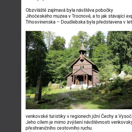
Obzvláště zajímavá byla návštěva pobočky
Jihočeského muzea v Trocnově, a to jak stávající expo
Trhosvinenska – Doudlebska byla představena v leto
venkovské turistiky v regionech jižní Čechy a Vysoč
Jeho cílem je mimo zvýšení návštěvnosti venkovský
přeshraničního cestovního ruchu.