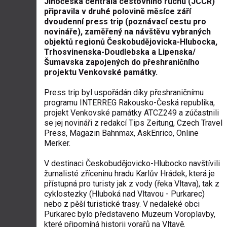
Jihočeská centrála cestovního ruchu (JCCR)
připravila v druhé polovině měsíce září
dvoudenní press trip (poznávací cestu pro
novináře), zaměřený na návštěvu vybraných
objektů regionů Českobudějovicka-Hlubocka,
Trhosvinenska-Doudlebska a Lipenska/
Šumavska zapojených do přeshraničního
projektu Venkovské památky.
Press trip byl uspořádán díky přeshraničnímu
programu INTERREG Rakousko-Česká republika,
projekt Venkovské památky ATCZ249 a zúčastnili
se jej novináři z redakcí Tips Zeitung, Czech Travel
Press, Magazin Bahnmax, AskEnrico, Online
Merker.
V destinaci Českobudějovicko-Hlubocko navštívili
žurnalisté zříceninu hradu Karlův Hrádek, která je
přístupná pro turisty jak z vody (řeka Vltava), tak z
cyklostezky (Hluboká nad Vltavou - Purkarec)
nebo z pěší turistické trasy. V nedaleké obci
Purkarec bylo představeno Muzeum Voroplavby,
které připomíná historii vorařů na Vltavě.