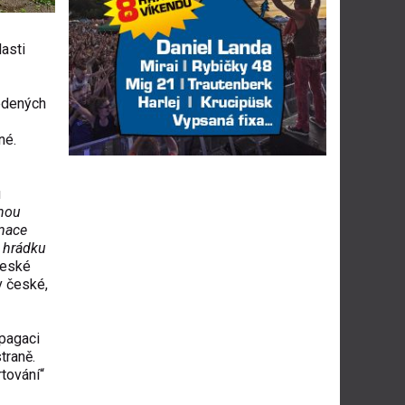
lasti
vedených
né.
u
dnou
mace
ě hrádku
české
v české,
pagaci
traně.
tování“