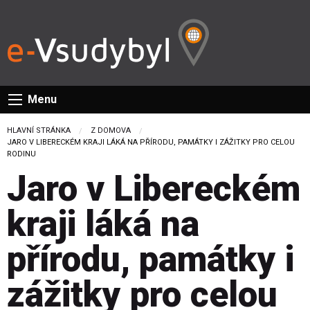
Menu
HLAVNÍ STRÁNKA
Z DOMOVA
CURRENT:
JARO V LIBERECKÉM KRAJI LÁKÁ NA PŘÍRODU, PAMÁTKY I ZÁŽITKY PRO CELOU
RODINU
Jaro v Libereckém
kraji láká na
přírodu, památky i
zážitky pro celou