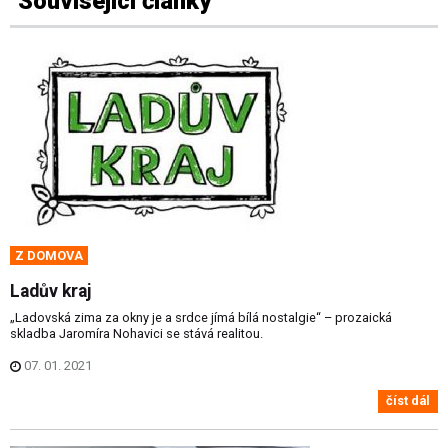
Související články
Z DOMOVA
Ladův kraj
„Ladovská zima za okny je a srdce jímá bílá nostalgie“ – prozaická
skladba Jaromíra Nohavici se stává realitou.
07. 01. 2021
číst dál