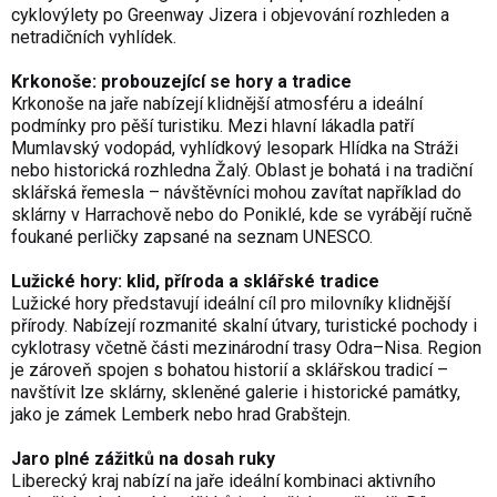
cyklovýlety po Greenway Jizera i objevování rozhleden a
netradičních vyhlídek.
Krkonoše: probouzející se hory a tradice
Krkonoše na jaře nabízejí klidnější atmosféru a ideální
podmínky pro pěší turistiku. Mezi hlavní lákadla patří
Mumlavský vodopád, vyhlídkový lesopark Hlídka na Stráži
nebo historická rozhledna Žalý. Oblast je bohatá i na tradiční
sklářská řemesla – návštěvníci mohou zavítat například do
sklárny v Harrachově nebo do Poniklé, kde se vyrábějí ručně
foukané perličky zapsané na seznam UNESCO.
Lužické hory: klid, příroda a sklářské tradice
Lužické hory představují ideální cíl pro milovníky klidnější
přírody. Nabízejí rozmanité skalní útvary, turistické pochody i
cyklotrasy včetně části mezinárodní trasy Odra–Nisa. Region
je zároveň spojen s bohatou historií a sklářskou tradicí –
navštívit lze sklárny, skleněné galerie i historické památky,
jako je zámek Lemberk nebo hrad Grabštejn.
Jaro plné zážitků na dosah ruky
Liberecký kraj nabízí na jaře ideální kombinaci aktivního