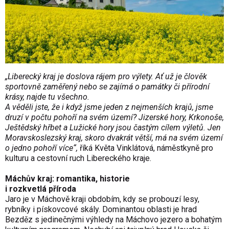
„Liberecký kraj je doslova rájem pro výlety. Ať už je člověk
sportovně zaměřený nebo se zajímá o památky či přírodní
krásy, najde tu všechno.
A věděli jste, že i když jsme jeden z nejmenších krajů, jsme
druzí v počtu pohoří na svém území? Jizerské hory, Krkonoše,
Ještědský hřbet a Lužické hory jsou častým cílem výletů. Jen
Moravskoslezský kraj, skoro dvakrát větší, má na svém území
o jedno pohoří více“,
říká Květa Vinklátová, náměstkyně pro
kulturu a cestovní ruch Libereckého kraje.
Máchův kraj: romantika, historie
i rozkvetlá příroda
Jaro je v Máchově kraji obdobím, kdy se probouzí lesy,
rybníky i pískovcové skály. Dominantou oblasti je hrad
Bezděz s jedinečnými výhledy na Máchovo jezero a bohatým