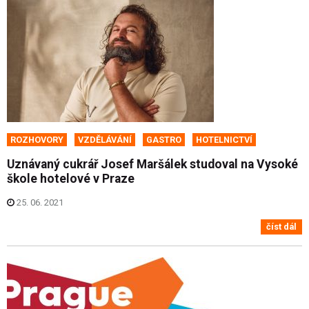
ROZHOVORY
VZDĚLÁVÁNÍ
GASTRO
HOTELNICTVÍ
Uznávaný cukrář Josef Maršálek studoval na Vysoké
škole hotelové v Praze
25. 06. 2021
číst dál