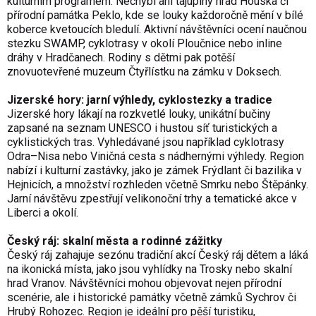
kulturním programem. Nechybí ani tajuplný hrad Houska či
přírodní památka Peklo, kde se louky každoročně mění v bílé
koberce kvetoucích bledulí. Aktivní návštěvníci ocení naučnou
stezku SWAMP, cyklotrasy v okolí Ploučnice nebo inline
dráhy v Hradčanech. Rodiny s dětmi pak potěší
znovuotevřené muzeum Čtyřlístku na zámku v Doksech.
Jizerské hory: jarní výhledy, cyklostezky a tradice
Jizerské hory lákají na rozkvetlé louky, unikátní bučiny
zapsané na seznam UNESCO i hustou síť turistických a
cyklistických tras. Vyhledávané jsou například cyklotrasy
Odra–Nisa nebo Viničná cesta s nádhernými výhledy. Region
nabízí i kulturní zastávky, jako je zámek Frýdlant či bazilika v
Hejnicích, a množství rozhleden včetně Smrku nebo Štěpánky.
Jarní návštěvu zpestřují velikonoční trhy a tematické akce v
Liberci a okolí.
Český ráj: skalní města a rodinné zážitky
Český ráj zahajuje sezónu tradiční akcí Český ráj dětem a láká
na ikonická místa, jako jsou vyhlídky na Trosky nebo skalní
hrad Vranov. Návštěvníci mohou objevovat nejen přírodní
scenérie, ale i historické památky včetně zámků Sychrov či
Hrubý Rohozec. Region je ideální pro pěší turistiku,