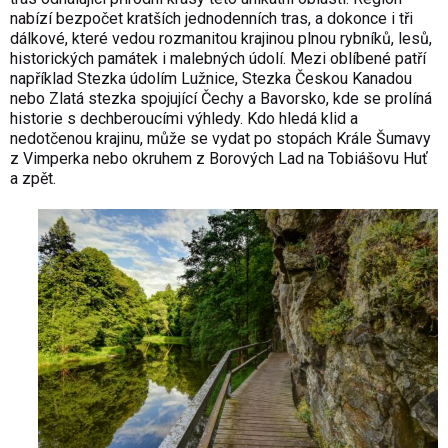
nabízí bezpočet kratších jednodenních tras, a dokonce i tři
dálkové, které vedou rozmanitou krajinou plnou rybníků, lesů,
historických památek i malebných údolí. Mezi oblíbené patří
například Stezka údolím Lužnice, Stezka Českou Kanadou
nebo Zlatá stezka spojující Čechy a Bavorsko, kde se prolíná
historie s dechberoucími výhledy. Kdo hledá klid a
nedotčenou krajinu, může se vydat po stopách Krále Šumavy
z Vimperka nebo okruhem z Borových Lad na Tobiášovu Huť
a zpět.