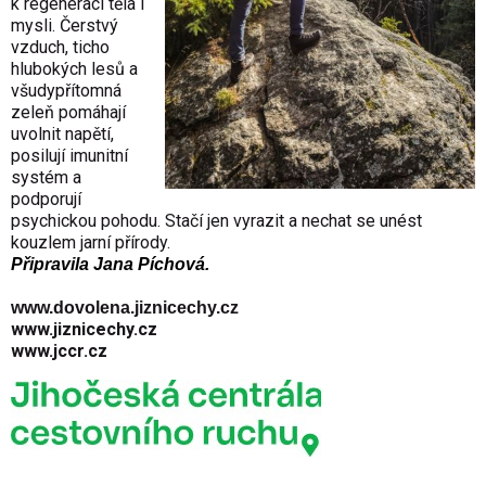
k regeneraci těla i
mysli. Čerstvý
vzduch, ticho
hlubokých lesů a
všudypřítomná
zeleň pomáhají
uvolnit napětí,
posilují imunitní
systém a
podporují
psychickou pohodu. Stačí jen vyrazit a nechat se unést
kouzlem jarní přírody.
Připravila
Jana Píchová.
www.dovolena.jiznicechy.cz
www.jiznicechy.cz
www.jccr.cz