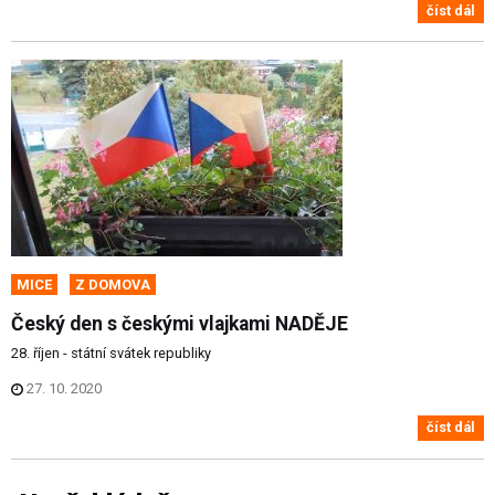
číst dál
MICE
Z DOMOVA
Český den s českými vlajkami NADĚJE
28. říjen - státní svátek republiky
27. 10. 2020
číst dál