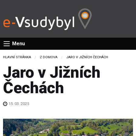
Menu
HLAVNÍ STRÁNKA
Z DOMOVA
CURRENT:
JARO V JIŽNÍCH ČECHÁCH
Jaro v Jižních
Čechách
15. 03. 2025