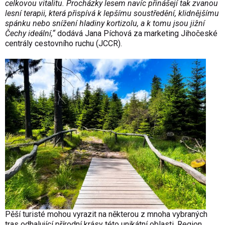
celkovou vitalitu. Procházky lesem navíc přinášejí tak zvanou
lesní terapii, která přispívá k lepšímu soustředění, klidnějšímu
spánku nebo snížení hladiny kortizolu, a k tomu jsou jižní
Čechy ideální,“
dodává Jana Píchová za marketing Jihočeské
centrály cestovního ruchu (JCCR).
Pěší turisté mohou vyrazit na některou z mnoha vybraných
tras odhalující přírodní krásy této unikátní oblasti. Region