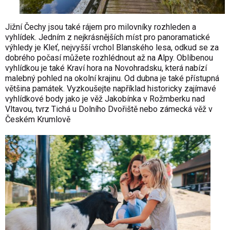
Jižní Čechy jsou také rájem pro milovníky rozhleden a
vyhlídek. Jedním z nejkrásnějších míst pro panoramatické
výhledy je Kleť, nejvyšší vrchol Blanského lesa, odkud se za
dobrého počasí můžete rozhlédnout až na Alpy. Oblíbenou
vyhlídkou je také Kraví hora na Novohradsku, která nabízí
malebný pohled na okolní krajinu. Od dubna je také přístupná
většina památek. Vyzkoušejte například historicky zajímavé
vyhlídkové body jako je věž Jakobínka v Rožmberku nad
Vltavou, tvrz Tichá u Dolního Dvořiště nebo zámecká věž v
Českém Krumlově