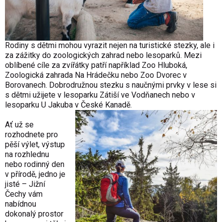
Rodiny s dětmi mohou vyrazit nejen na turistické stezky, ale i
za zážitky do zoologických zahrad nebo lesoparků. Mezi
oblíbené cíle za zvířátky patří například Zoo Hluboká,
Zoologická zahrada Na Hrádečku nebo Zoo Dvorec v
Borovanech. Dobrodružnou stezku s naučnými prvky v lese si
s dětmi užijete v lesoparku Zátiší ve Vodňanech nebo v
lesoparku U Jakuba v České Kanadě.
Ať už se
rozhodnete pro
pěší výlet, výstup
na rozhlednu
nebo rodinný den
v přírodě, jedno je
jisté – Jižní
Čechy vám
nabídnou
dokonalý prostor