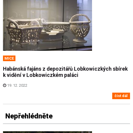
MICE
Habánská fajáns z depozitářů Lobkowiczkých sbírek
k vidění v Lobkowiczkém paláci
19. 12. 2022
číst dál
Nepřehlédněte