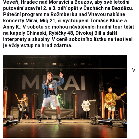
Veveří, Hradec nad Moravicí a Bouzov, aby své letošní
putování uzavřel 2. a 3. září opět v Čechách na Bezdězu.
Páteční program na Rožmberku nad Vltavou nabídne
koncerty Mirai, Mig 21, či vystoupení Tomáše Kluse a
Anny K.. V sobotu se mohou návštěvníci hradní tour těšit
na kapely Chinaski, Rybičky 48, Divokej Bill a další
interprety a skupiny. V ceně sobotního lístku na festival
je vždy vstup na hrad zdarma.
V