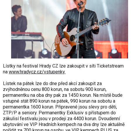
Lístky na festival Hrady CZ lze zakoupit v síti Ticketstream
na
www.hradycz.cz/vstupenky
.
Lístek na pátek lze do dne před akcí zakoupit za
zvýhodněnou cenu 800 korun, na sobotu 900 korun,
permanentku na oba dny pak za 1450 korun. Na místě bude
vstupné stát 890 korun na pátek, 990 korun na sobotu a
permanentka 1600 korun. Připravené jsou slevy pro děti,
ZTP/P a seniory. Permanentky Exklusiv s přístupem do
zákulisí festivalu jsou v prodeji za 4400 korun. Dvoudenní
ubytování ve VIP Hradních kempech na dva dny lze aktuálně
pořídit za 700 korun na osobu, ve VIP kempech PLUS za