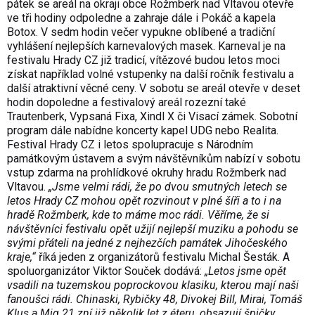
pátek se areál na okraji obce Rožmberk nad Vltavou otevře
ve tři hodiny odpoledne a zahraje dále i Pokáč a kapela
Botox. V sedm hodin večer vypukne oblíbené a tradiční
vyhlášení nejlepších karnevalových masek. Karneval je na
festivalu Hrady CZ již tradicí, vítězové budou letos moci
získat například volné vstupenky na další ročník festivalu a
další atraktivní věcné ceny. V sobotu se areál otevře v deset
hodin dopoledne a festivalový areál rozezní také
Trautenberk, Vypsaná Fixa, Xindl X či Visací zámek. Sobotní
program dále nabídne koncerty kapel UDG nebo Realita.
Festival Hrady CZ i letos spolupracuje s Národním
památkovým ústavem a svým návštěvníkům nabízí v sobotu
vstup zdarma na prohlídkové okruhy hradu Rožmberk nad
Vltavou.
„Jsme velmi rádi, že po dvou smutných letech se
letos Hrady CZ mohou opět rozvinout v plné šíři a to i na
hradě Rožmberk, kde to máme moc rádi. Věříme, že si
návštěvníci festivalu opět užijí nejlepší muziku a pohodu se
svými přáteli na jedné z nejhezčích památek Jihočeského
kraje,“
říká jeden z organizátorů festivalu Michal Šesták. A
spoluorganizátor Viktor Souček dodává:
„Letos jsme opět
vsadili na tuzemskou poprockovou klasiku, kterou mají naši
fanoušci rádi. Chinaski, Rybičky 48, Divokej Bill, Mirai, Tomáš
Klus a Mig 21 zní již několik let z éteru, obsazují špičky