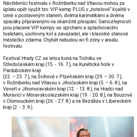
Návštěvníci festivalu v Rožmberku nad Vltavou mohou za
úplatu opět využít tzv. VIP kemp PLUS v „hotelové“ kvalitě v
ceně s postaveným stanem, dvěma karimatkami a dvěma
spacáky připravenými na okamžité přespání. Samozřejmostí
jsou placené VIP kempy se sprchami a splachovacími
toaletami, úschovny kol a zavazadel, ale i klasické stanové
městečko zdarma. Chybět nebudou wi-fi zóny v areálu
festivalu.
Festival Hrady CZ se letos koná na Točníku ve
Středočeském kraji (15. - 16. 7.), na Kunětické hoře v
Pardubickém kraji
(22. – 23. 7.), na Švihově v Plzeňském kraji (29. – 30. 7.),
v Rožmberku nad Vltavou v Jihočeském kraji (5. – 6. 8.), na
Veveří v Jihomoravském kraji (12. - 13. 8.), na Hradci nad
Moravicí v Moravskoslezském kraji (19. - 20. 8.), na Bouzově
v Olomouckém kraji (26. - 27. 8.) a na Bezdězu v Libereckém
kraji (2. - 3. 9.).