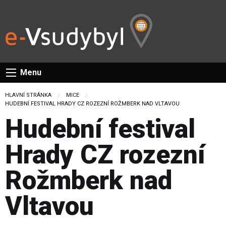
Menu
HLAVNÍ STRÁNKA
MICE
CURRENT:
HUDEBNÍ FESTIVAL HRADY CZ ROZEZNÍ ROŽMBERK NAD VLTAVOU
Hudební festival
Hrady CZ rozezní
Rožmberk nad
Vltavou