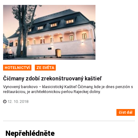
HOTELNICTVÍ
ZE SVĚTA
Čičmany zdobí zrekonštruovaný kaštieľ
Vynovený barokovo – klasicistický Kaštieľ Čičmany, kde je dnes penzión s
reštauráciou, je architektonickou perlou Rajeckej doliny.
12. 10. 2018
číst dál
Nepřehlédněte