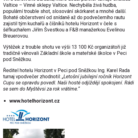
Valtice – Vinné sklepy Valtice. Nechyběla živá hudba,
populární trouble shot, slosování skórkaret a mnohé další.
Bohaté občerstvení od snídaně až do podvečerního rautu
zajistil tým kuchařů a číšníků hotelu Horizont v čele s
šéfkuchařem Jiřím Švestkou a F&B manažerkou Evelínou
Breuerovou.
Výtěžek z trouble shotu ve výši 13 100 Kč organizátoři již
tradičně věnovali Základní škole a mateřské školce v Peci
pod Sněžkou.
Ředitel hotelu Horizont v Peci pod Sněžkou Ing. Karel Rada
turnaj vpodvečer zhodnotil:
„Letošní jubilejní ročník Horizont
Cupu se opravdu povedl. Naši hosté odjíždějí spokojení. Rádi
se sem do Myštěvsi za rok vrátíme.“
www.hotelhorizont.cz