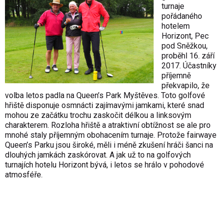
turnaje
pořádaného
hotelem
Horizont, Pec
pod Sněžkou,
proběhl 16. září
2017. Účastníky
příjemně
překvapilo, že
volba letos padla na Queen’s Park Myštěves. Toto golfové
hřiště disponuje osmnácti zajímavými jamkami, které snad
mohou ze začátku trochu zaskočit délkou a linksovým
charakterem. Rozloha hřiště a atraktivní obtížnost se ale pro
mnohé staly příjemným obohacením turnaje. Protože fairwaye
Queen’s Parku jsou široké, měli i méně zkušení hráči šanci na
dlouhých jamkách zaskórovat. A jak už to na golfových
turnajích hotelu Horizont bývá, i letos se hrálo v pohodové
atmosféře.