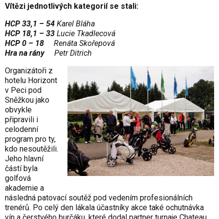
Vítězi jednotlivých kategorií se stali:
HCP 33,1 – 54
Karel Bláha
HCP 18,1
– 33
Lucie Tkadlecová
HCP 0 – 18
Renáta Skořepová
Hra na rány
Petr Ditrich
Organizátoři z
hotelu Horizont
v Peci pod
Sněžkou jako
obvykle
připravili i
celodenní
program pro ty,
kdo nesoutěžili.
Jeho hlavní
částí byla
golfová
akademie a
následná patovací soutěž pod vedením profesionálních
trenérů. Po celý den lákala účastníky akce také ochutnávka
vín a čerstvého burčáku, které dodal partner turnaje Chateau