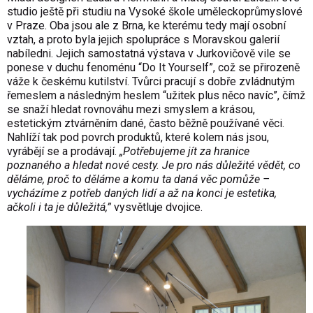
studio ještě při studiu na Vysoké škole uměleckoprůmyslov
é
v Praze. Oba jsou ale z Brna, ke kter
é
mu tedy mají osobní
vztah, a proto byla jejich spolupráce s Moravskou galerií
nabíledni. Jejich samostatná výstava v Jurkovičově vile se
ponese v duchu fenom
é
nu “
Do It Yourself
”
, co
ž se přirozeně
váže k česk
é
mu kutilství. Tvůrci pracují s dobře zvládnutým
řemeslem a následným heslem “už
itek plus n
ě
co nav
íc”, čímž
se snaží hledat rovnováhu mezi smyslem a krásou,
estetickým ztvárněním dan
é
, č
asto b
ěžně
pou
ží
van
é
vě
ci.
Nahl
íží tak pod povrch produktů, kter
é
kolem nás jsou,
vyrábějí
se a prod
ávají.
„Potřebujeme jít za hranice
poznan
é
ho a hledat nov
é
cesty. Je pro ná
s d
ůležit
é
vědět, co
děláme, proč
to d
ěláme a komu ta daná věc pomůže –
vycházíme z potř
eb dan
ých lidí a až na konci je estetika,
ačkoli i ta je důležitá,”
vysvětluje dvojice.