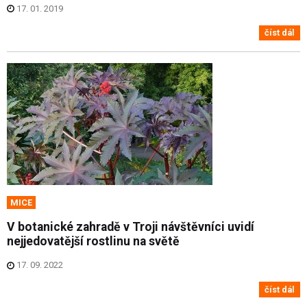
17. 01. 2019
číst dál
MICE
V botanické zahradě v Troji návštěvníci uvidí
nejjedovatější rostlinu na světě
17. 09. 2022
číst dál