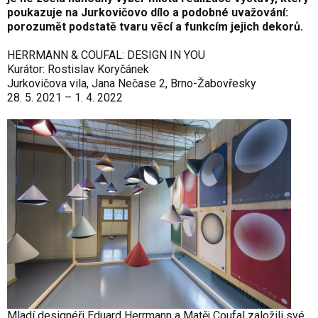
poukazuje na Jurkovič
ovo d
ílo a podobn
é
uvažování:
porozumět podstatě tvaru věcí a funkcím jejich dekorů.
HERRMANN & COUFAL: DESIGN IN YOU
Kurátor: Rostislav Koryčánek
Jurkovičova vila, Jana Nečase 2, Brno-Ž
abov
řesky
28. 5. 2021 – 1. 4. 2022
Mladí
design
éř
i Eduard Herrmann a Mat
ěj Coufal založili sv
é