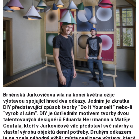
Brněnská Jurkovičova vila na konci kvě
tna o
žije
výstavou spojující hned dva odkazy. Jedním je zkratka
DIY představující způsob tvorby “
Do It Yourself
” nebo-li
“vyrob si sám”. DIY je ústředním motivem tvorby dvou
talentovaný
ch design
é
rů
Eduarda Herrmanna a Mat
ěje
Coufala, kteří v Jurkovičově
vile p
ředstaví sv
é
návrhy a
vlastní výrobu objektů denní potřeby. Druhým odkazem
je ne zcela náhodný výběr místa realizace výstavy, který