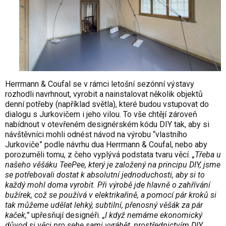
Herrmann & Coufal se v rámci letošní sezónní výstavy
rozhodli navrhnout, vyrobit a nainstalovat několik objektů
denní potřeby (například světla), které budou vstupovat do
dialogu s Jurkovičem i jeho vilou. To vše chtějí zároveň
nabídnout v otevřené
m design
érském k
ó
du
DIY
tak, aby si
návštěvníci mohli odnést návod na výrobu
“
vlastního
Jurkoviče” podle návrhu dua Herrmann & Coufal, nebo aby
porozuměli tomu, z čeho vyplývá podstata tvaru věcí.
„Třeba u
našeho věšáku TeePee, který je založený na principu DIY, jsme
se potřebovali dostat k absolutní jednoduchosti, aby si to
každý mohl doma vyrobit. Při výrobě jde hlavně o zahřívání
bužírek, což se používá v elektrikařině, a pomocí pár kroků si
tak můž
eme ud
ělat lehký, subtilní, přenosný věšák za pár
kaček,
”
upřesňují
design
éř
i.
„I
když nemáme ekonomický
důvod si věci pro sebe sami vyrábět, prostřednictvím DIY