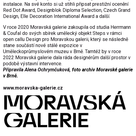
instalace. Na své konto si už stihli připsat prestižní ocenění
Red Dot Award, Designblok Diploma Selection, Czech Grand
Design, Elle Decoration International Award a dal
ší.
V roce 2020 Moravská galerie zakoupila od studia Herrmann
& Coufal do svých sbírek umělecký objekt Steps v rámci
open callu Design pro Moravskou galerii, který se následně
stane součástí nové stálé expozice v
Uměleckoprůmyslovém muzeu v Brně. Tamtéž by v roce
2022 Moravská galerie dala ráda designérům další prostor v
podobě výstavní intervence.
Připravila Alena Ochrymčuková,
foto archiv Moravské galerie
v Brně.
www.moravska-galerie.cz