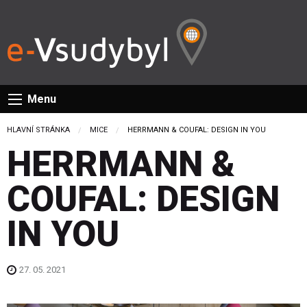
Menu
HLAVNÍ STRÁNKA
MICE
CURRENT:
HERRMANN & COUFAL: DESIGN IN YOU
HERRMANN &
COUFAL: DESIGN
IN YOU
27. 05. 2021