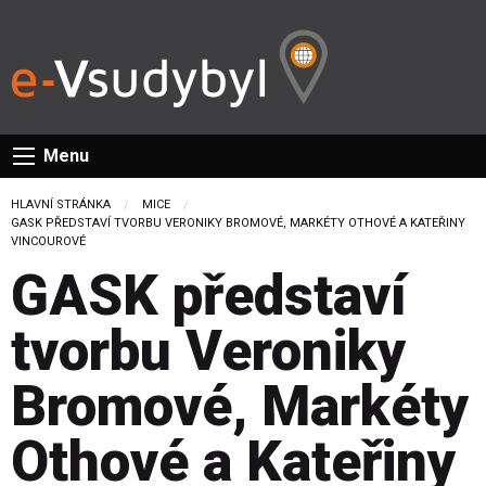
Menu
HLAVNÍ STRÁNKA
MICE
CURRENT:
GASK PŘEDSTAVÍ TVORBU VERONIKY BROMOVÉ, MARKÉTY OTHOVÉ A KATEŘINY
VINCOUROVÉ
GASK představí
tvorbu Veroniky
Bromové, Markéty
Othové a Kateřiny