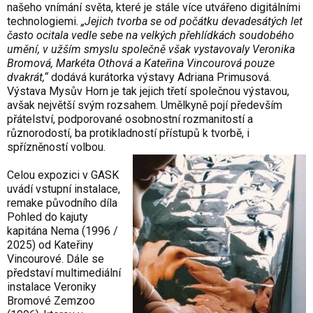
našeho vnímání světa, které je stále více utvářeno digitálními
technologiemi.
„Jejich tvorba se od počátku devadesátých let
často ocitala vedle sebe na velkých přehlídkách soudobého
umění, v užším smyslu společně však vystavovaly Veronika
Bromová, Markéta Othová a Kateřina Vincourová pouze
dvakrát,“
dodává kurátorka výstavy Adriana Primusová.
Výstava Mysův Horn je tak jejich třetí společnou výstavou,
avšak největší svým rozsahem. Umělkyně pojí především
přátelství, podporované osobnostní rozmanitostí a
různorodostí, ba protikladností přístupů k tvorbě, i
spřízněností volbou.
Celou expozici v GASK
uvádí vstupní instalace,
remake původního díla
Pohled do kajuty
kapitána Nema (1996 /
2025) od Kateřiny
Vincourové. Dále se
představí multimediální
instalace Veroniky
Bromové Zemzoo