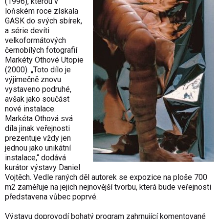
(1996), kterou v
loňském roce získala
GASK do svých sbírek,
a série devíti
velkoformátových
černobílých fotografií
Markéty Othové Utopie
(2000). „Toto dílo je
výjimečně znovu
vystaveno podruhé,
avšak jako součást
nové instalace.
Markéta Othová svá
díla jinak veřejnosti
prezentuje vždy jen
jednou jako unikátní
instalace,“ dodává
kurátor výstavy Daniel
Vojtěch. Vedle raných děl autorek se expozice na ploše 700
m2 zaměřuje na jejich nejnovější tvorbu, která bude veřejnosti
představena vůbec poprvé.
Výstavu doprovodí bohatý program zahrnující komentované