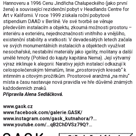
Hannoveru a 1996 Cenu Jindřicha Chalupeckého (jako první
žena) a související rezidenční pobyt v Headlands Centre for
Art v Kalifornii. V roce 1999 získala roční pobytové
stipendium DAAD v Berlíně. Ve své tvorbě se věnuje
především instalacím a objektu, zkoumá možnosti prostoru –
interiéru a exteriéru, nejednoznačnosti vnitřního a vnějšího,
existenční stability a vratkosti. V devadesátých letech začala
ve svých monumentálních instalacích a objektech využívat
nesochařské, nestabilní materiály jako igelity, molitany a další
umělé hmoty (Pohled do kajuty kapitána Nema). Její výtvarný
výraz inklinuje k alegorii: Narativy jejích instalací odkazují k
celospolečenským tématům, linie „prostorových kreseb“ k
intimním a citovým prožitkům. Prostorové aranžmá „na míru“
místa a času nastavuje nová pravidla ve hře důvěrně známých
každodenních znaků.
Připravila Alena Sedláčková.
www.gask.cz
www.facebook.com/galerie.GASK/
www.instagram.com/gask_kutnahora/?…
www.youtube.com/…qB2ChDVSz79Q?…