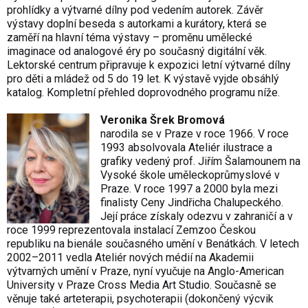
prohlídky a výtvarné dílny pod vedením autorek. Závěr
výstavy doplní beseda s autorkami a kurátory, která se
zaměří na hlavní téma výstavy – proměnu umělecké
imaginace od analogové éry po současný digitální věk.
Lektorské centrum připravuje k expozici letní výtvarné dílny
pro děti a mládež od 5 do 19 let. K výstavě vyjde obsáhlý
katalog. Kompletní přehled doprovodného programu níže.
Veronika Šrek Bromová
narodila se v Praze v roce 1966. V roce
1993 absolvovala Ateliér ilustrace a
grafiky vedený prof. Jiřím Šalamounem na
Vysoké škole uměleckoprůmyslové v
Praze. V roce 1997 a 2000 byla mezi
finalisty Ceny Jindřicha Chalupeckého.
Její práce získaly odezvu v zahraničí a v
roce 1999 reprezentovala instalací Zemzoo Českou
republiku na bienále současného umění v Benátkách. V letech
2002–2011 vedla Ateliér nových médií na Akademii
výtvarných umění v Praze, nyní vyučuje na Anglo-American
University v Praze Cross Media Art Studio. Současně se
věnuje také arteterapii, psychoterapii (dokončený výcvik