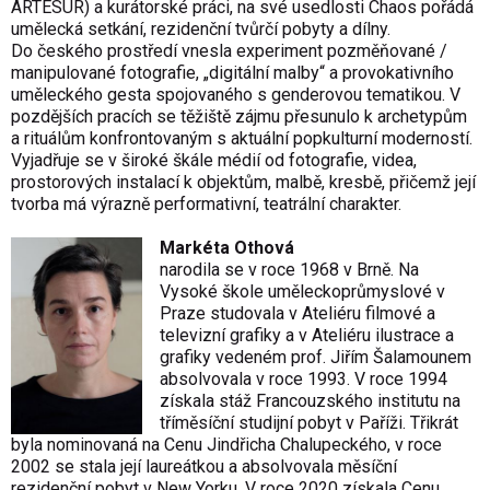
ARTESUR) a kurátorské práci, na své usedlosti Chaos pořádá
umělecká setkání, rezidenční tvůrčí pobyty a dílny.
Do českého prostředí vnesla experiment pozměňované /
manipulované fotografie, „digitální malby“ a provokativního
uměleckého gesta spojovaného s genderovou tematikou. V
pozdějších pracích se těžiště zájmu přesunulo k archetypům
a rituálům konfrontovaným s aktuální popkulturní moderností.
Vyjadřuje se v široké škále médií od fotografie, videa,
prostorových instalací k objektům, malbě, kresbě, přičemž její
tvorba má výrazně performativní, teatrální charakter.
Markéta Othová
narodila se v roce 1968 v Brně. Na
Vysoké škole uměleckoprůmyslové v
Praze studovala v Ateliéru filmové a
televizní grafiky a v Ateliéru ilustrace a
grafiky vedeném prof. Jiřím Šalamounem
absolvovala v roce 1993. V roce 1994
získala stáž Francouzského institutu na
tříměsíční studijní pobyt v Paříži. Třikrát
byla nominovaná na Cenu Jindřicha Chalupeckého, v roce
2002 se stala její laureátkou a absolvovala měsíční
rezidenční pobyt v New Yorku. V roce 2020 získala Cenu