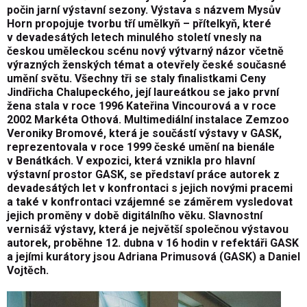
počin jarní výstavní sezony. Výstava s názvem Mysův
Horn propojuje tvorbu tří umělkyň – přítelkyň, které
v devadesátých letech minulého století vnesly na
českou uměleckou scénu nový výtvarný názor včetně
výrazných ženských témat a otevřely české současné
umění světu. Všechny tři se staly finalistkami Ceny
Jindřicha Chalupeckého, její laureátkou se jako první
žena stala v roce 1996 Kateřina Vincourová a v roce
2002 Markéta Othová. Multimediální instalace Zemzoo
Veroniky Bromové, která je součástí výstavy v GASK,
reprezentovala v roce 1999 české umění na bienále
v Benátkách. V expozici, která vznikla pro hlavní
výstavní prostor GASK, se představí práce autorek z
devadesátých let v konfrontaci s jejich novými pracemi
a také v konfrontaci vzájemné se záměrem vysledovat
jejich proměny v době digitálního věku. Slavnostní
vernisáž výstavy, která je největší společnou výstavou
autorek, proběhne 12. dubna v 16 hodin v refektáři GASK
a jejími kurátory jsou Adriana Primusová (GASK) a Daniel
Vojtěch.