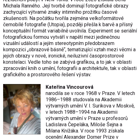
Michala Ranného. Její tvorbě dominují fotografické obrazy
zachycující výtvarné znaky intimního prožitku časové
zkušenosti. Na počátku tvořila zejména velkoformátové
černobílé fotografie (Utopia), později přešla k barvě a přísný
konceptuální formát variabilně uvolnila. Experiment se seriální
fotografickou formou vytváří v napětí mezi jedinečnou
vizuální událostí a jejím stereotypním předobrazem
kompozici „obrazové básně“, tematizující vztah mezi věcmi a
jejich obrazy v nové, ironické, neiluzivní časoprostorové
konstelaci. Vedle toho se zabývá grafikou, a to jak v oblasti
zpracování knih o umění, fotografii a architektuře, tak v oblasti
grafického a prostorového řešení výstav.
Kateřina Vincourová
narodila se v roce 1968 v Praze. V letech
1986–1988 studovala na Akademii
výtvarných umění V. I. Surikova v Moskvě,
v letech 1988–1994 na Akademii
výtvarných umění v Praze u profesorů
Ladislava Čepeláka, Miloše Šejna a
Milana Knížáka. V roce 1993 získala
ocenění Alexander Dorner Prize v