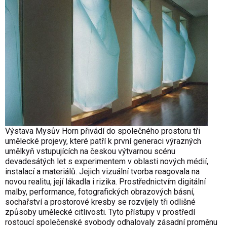
Výstava Mysův Horn přivádí do společného prostoru tři
umělecké projevy, které patří k první generaci výrazných
umělkyň vstupujících na českou výtvarnou scénu
devadesátých let s experimentem v oblasti nových médií,
instalací a materiálů. Jejich vizuální tvorba reagovala na
novou realitu, její lákadla i rizika. Prostřednictvím digitální
malby, performance, fotografických obrazových básní,
sochařství a prostorové kresby se rozvíjely tři odlišné
způsoby umělecké citlivosti. Tyto přístupy v prostředí
rostoucí společenské svobody odhalovaly zásadní proměnu