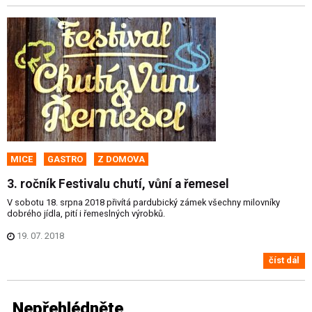
MICE
GASTRO
Z DOMOVA
3. ročník Festivalu chutí, vůní a řemesel
V sobotu 18. srpna 2018 přivítá pardubický zámek všechny milovníky
dobrého jídla, pití i řemeslných výrobků.
19. 07. 2018
číst dál
Nepřehlédněte