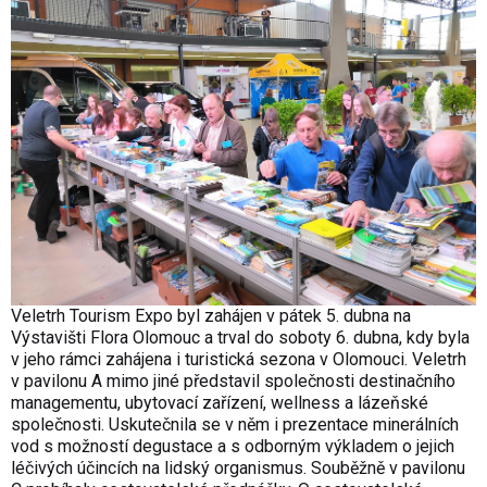
Veletrh Tourism Expo byl zahájen v pátek 5. dubna na
Výstavišti Flora Olomouc a trval do soboty 6. dubna, kdy byla
v jeho rámci zahájena i turistická sezona v Olomouci. Veletrh
v pavilonu A mimo jiné představil společnosti destinačního
managementu, ubytovací zařízení, wellness a lázeňské
společnosti. Uskutečnila se v něm i prezentace minerálních
vod s možností degustace a s odborným výkladem o jejich
léčivých účincích na lidský organismus. Souběžně v pavilonu