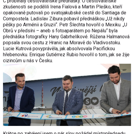
C probíhaly cestovatelské přednášky. O cestovatelské
zkušenosti se podělili Irena Fialová a Martin Pleško, kteří
opakovaně putovali po svatojakubské cestě do Santiaga de
Compostela. Ladislav Zibura pobavil přednáškou „Už nikdy
pěšky po Arménii a Gruzii“. Petr Šlechta hovořil o Mexiku. „U
Obrů v předsíni – aneb s fotoaparátem po Nepálu“ byla
přednáška fotografky Hany Gabrhelíkové. Růžena Halmanová
popsala svou cestu z Hranic na Moravě do Vladivostoku.
Lucie Kutrová povyprávěla, jak absolvovala Pacifickou
hřebenovku. Enrique Gutiérrez Rubio hovořil o tom, jak se žije
cizincům u nás v Česku.
Krátce po zahájení jsem o pár slov požádal místopředsedu