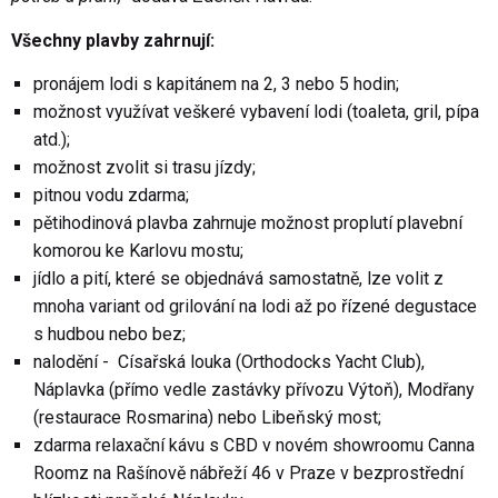
Všechny plavby zahrnují:
pronájem lodi s kapitánem na 2, 3 nebo 5 hodin;
možnost využívat veškeré vybavení lodi (toaleta, gril, pípa
atd.);
možnost zvolit si trasu jízdy;
pitnou vodu zdarma;
pětihodinová plavba zahrnuje možnost proplutí plavební
komorou ke Karlovu mostu;
jídlo a pití, které se objednává samostatně, lze volit z
mnoha variant od grilování na lodi až po řízené degustace
s hudbou nebo bez;
nalodění - Císařská louka (Orthodocks Yacht Club),
Náplavka (přímo vedle zastávky přívozu Výtoň), Modřany
(restaurace Rosmarina) nebo Libeňský most;
zdarma relaxační kávu s CBD v novém showroomu Canna
Roomz na Rašínově nábřeží 46 v Praze v bezprostřední