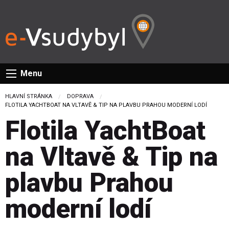
Menu
HLAVNÍ STRÁNKA
DOPRAVA
CURRENT:
FLOTILA YACHTBOAT NA VLTAVĚ & TIP NA PLAVBU PRAHOU MODERNÍ LODÍ
Flotila YachtBoat
na Vltavě & Tip na
plavbu Prahou
moderní lodí