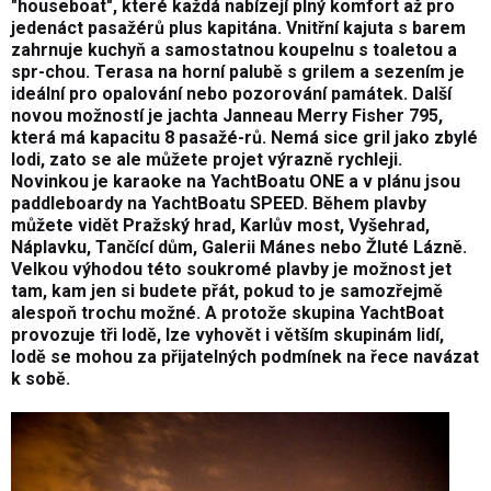
"houseboat", které každá nabízejí plný komfort až pro
jedenáct pasažérů plus kapitána. Vnitřní kajuta s barem
zahrnuje kuchyň a samostatnou koupelnu s toaletou a
spr-chou. Terasa na horní palubě s grilem a sezením je
ideální pro opalování nebo pozorování památek. Další
novou možností je jachta Janneau Merry Fisher 795,
která má kapacitu 8 pasažé-rů. Nemá sice gril jako zbylé
lodi, zato se ale můžete projet výrazně rychleji.
Novinkou je karaoke na YachtBoatu ONE a v plánu jsou
paddleboardy na YachtBoatu SPEED. Během plavby
můžete vidět Pražský hrad, Karlův most, Vyšehrad,
Náplavku, Tančící dům, Galerii Mánes nebo Žluté Lázně.
Velkou výhodou této soukromé plavby je možnost jet
tam, kam jen si budete přát, pokud to je samozřejmě
alespoň trochu možné. A protože skupina YachtBoat
provozuje tři lodě, lze vyhovět i větším skupinám lidí,
lodě se mohou za přijatelných podmínek na řece navázat
k sobě.