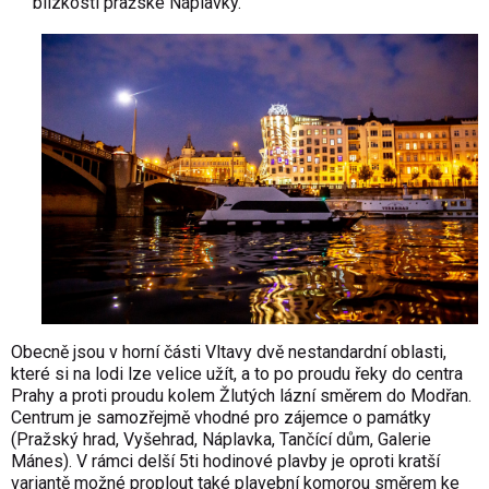
blízkosti pražské Náplavky.
Obecně jsou v horní části Vltavy dvě nestandardní oblasti,
které si na lodi lze velice užít, a to po proudu řeky do centra
Prahy a proti proudu kolem Žlutých lázní směrem do Modřan.
Centrum je samozřejmě vhodné pro zájemce o památky
(Pražský hrad, Vyšehrad, Náplavka, Tančící dům, Galerie
Mánes). V rámci delší 5ti hodinové plavby je oproti kratší
variantě možné proplout také plavební komorou směrem ke