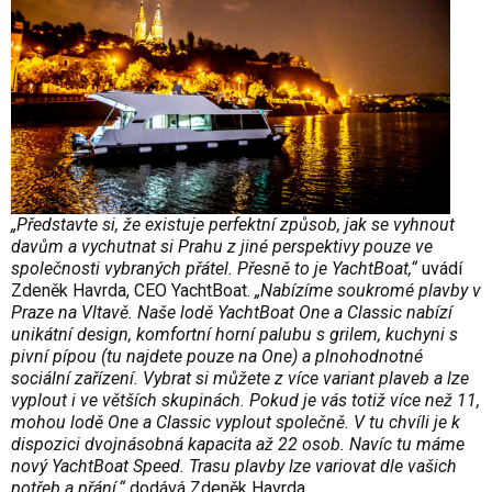
„Představte si, že existuje perfektní způsob, jak se vyhnout
davům a vychutnat si Prahu z jiné perspektivy pouze ve
společnosti vybraných přátel. Přesně to je YachtBoat,“
uvádí
Zdeněk Havrda, CEO YachtBoat.
„Nabízíme soukromé plavby v
Praze na Vltavě. Naše lodě YachtBoat One a Classic nabízí
unikátní design, komfortní horní palubu s grilem, kuchyni s
pivní pípou (tu najdete pouze na One) a plnohodnotné
sociální zařízení. Vybrat si můžete z více variant plaveb a lze
vyplout i ve větších skupinách. Pokud je vás totiž více než 11,
mohou lodě One a Classic vyplout společně. V tu chvíli je k
dispozici dvojnásobná kapacita až 22 osob. Navíc tu máme
nový YachtBoat Speed. Trasu plavby lze variovat dle vašich
potřeb a přání,“
dodává Zdeněk Havrda.