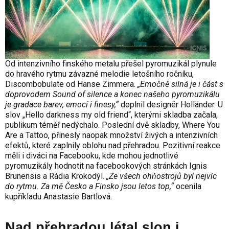
Od intenzivního finského metalu přešel pyromuzikál plynule
do hravého rytmu závazné melodie letošního ročníku,
Discombobulate od Hanse Zimmera.
„Emočně silná je i část s
doprovodem Sound of silence a konec našeho pyromuzikálu
je gradace barev, emocí i finesy,“
doplnil designér Holländer. U
slov „Hello darkness my old friend“, kterými skladba začala,
publikum téměř nedýchalo. Poslední dvě skladby, Where You
Are a Tattoo, přinesly naopak množství živých a intenzivních
efektů, které zaplnily oblohu nad přehradou. Pozitivní reakce
měli i diváci na Facebooku, kde mohou jednotlivé
pyromuzikály hodnotit na
facebookových stránkách Ignis
Brunensis
a
Rádia Krokodýl
.
„Ze všech ohňostrojů byl nejvíc
do rytmu. Za mě Česko a Finsko jsou letos top,“
ocenila
kupříkladu Anastasie Bartlová.
Nad přehradou létal slon i