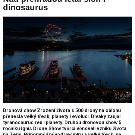
dinosaurus
Dronová show
Zrození života
s 500 drony na oblohu
přenesla velký třesk, planety i evoluci. Diváky zaujal
tyranosaurus rex i planety. Druhou dronovou show 5.
ročníku Ignis Drone Show tvůrci věnovali vzniku života
na Zemi. Připomněli původ vesmíru a velký třesk, na