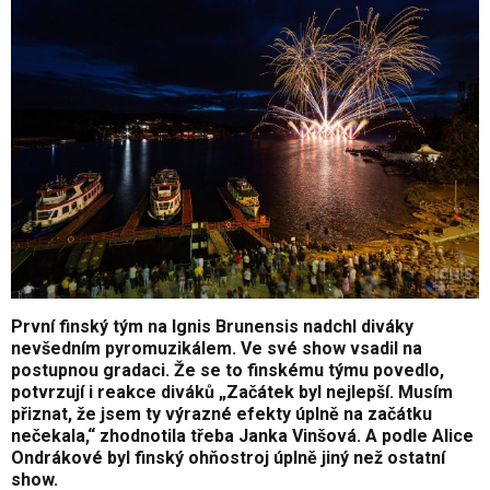
První finský tým na Ignis Brunensis nadchl diváky
nevšedním pyromuzikálem. Ve své show vsadil na
postupnou gradaci. Že se to finskému týmu povedlo,
potvrzují i reakce diváků „Začátek byl nejlepší. Musím
přiznat, že jsem ty výrazné efekty úplně na začátku
nečekala,“ zhodnotila třeba Janka Vinšová. A podle Alice
Ondrákové byl finský ohňostroj úplně jiný než ostatní
show.