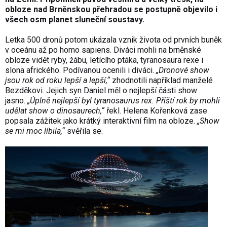
obloze nad Brněnskou přehradou se postupně objevilo i
všech osm planet sluneční soustavy.
Letka 500 dronů potom ukázala vznik života od prvních buněk
v oceánu až po homo sapiens. Diváci mohli na brněnské
obloze vidět ryby, žábu, letícího ptáka, tyranosaura rexe i
slona afrického. Podívanou ocenili i diváci.
„Dronové show
jsou rok od roku lepší a lepší,“
zhodnotili například manželé
Bezděkovi. Jejich syn Daniel měl o nejlepší části show
jasno.
„Úplně nejlepší byl tyranosaurus rex. Příští rok by mohli
udělat show o dinosaurech,“
řekl. Helena Kořenková zase
popsala zážitek jako krátký interaktivní film na obloze.
„Show
se mi moc líbila,“
svěřila se.