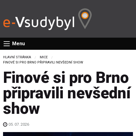
Menu
HLAVNÍ STRÁNKA
MICE
CURRENT:
FINOVÉ SI PRO BRNO PŘIPRAVILI NEVŠEDNÍ SHOW
Finové si pro Brno
připravili nevšední
show
05. 07. 2026