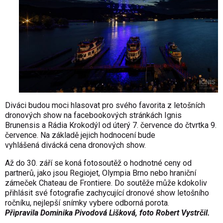
Diváci budou moci hlasovat pro svého favorita z letošních
dronových show na
facebookových stránkách Ignis
Brunensis
a
Rádia Krokodýl
od úterý 7. července do čtvrtka 9.
července. Na základě jejich hodnocení bude
vyhlášená divácká cena dronových show.
Až do 30. září se koná
fotosoutěž
o hodnotné ceny od
partnerů, jako jsou Regiojet, Olympia Brno nebo hraniční
zámeček Chateau de Frontiere. Do soutěže může kdokoliv
přihlásit své fotografie zachycující dronové show letošního
ročníku, nejlepší snímky vybere odborná porota.
Připravila Dominika Pivodová Lišková, foto
Robert Vystrčil
.