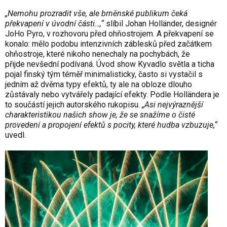
„Nemohu prozradit vše, ale brněnské publikum čeká
překvapení v úvodní části…,“
slíbil
Johan Holländer
, designér
JoHo Pyro
, v rozhovoru před ohňostrojem. A překvapení se
konalo: mělo podobu intenzivních záblesků před začátkem
ohňostroje, které nikoho nenechaly na pochybách, že
přijde nevšední podívaná. Úvod show
Kyvadlo světla a ticha
pojal finský tým téměř minimalisticky, často si vystačil s
jedním až dvěma typy efektů, ty ale na obloze dlouho
zůstávaly nebo vytvářely padající efekty. Podle Holländera je
to součástí jejich autorského rukopisu.
„Asi nejvýraznější
charakteristikou našich show je, že se snažíme o čisté
provedení a propojení efektů s pocity, které hudba vzbuzuje,“
uvedl.