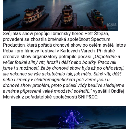
Svůj hlas show propůjčil brněnský herec Petr Štěpán,
provedení se zhostila brněnská společnost
Spectrum
Production
, která pořádá dronové show po celém světě, letos
třeba i pro filmový festival v Karlových Varech. Při druhé
dronové show organizátory potrápilo počasí.
„Odpoledne a
večer foukal silný vítr, hrozil i déšť nebo bouřky. Pracovali
jsme i s možností, že by dronová show byla až po ohňostroji,
ale nakonec se vše uskutečnilo tak, jak mělo. Silný vítr, déšť
nebo i změny v elektromagnetickém poli Země jsou u
dronové show problém, proto počasí vždy bedlivě sledujeme
a máme připravené velké množství scénářů,“
vysvětlil Ondřej
Morávek z pořadatelské společnosti
SNIP&CO
.