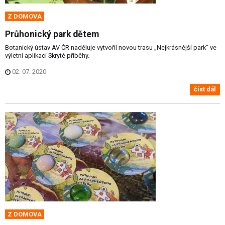
Z DOMOVA
Průhonický park dětem
Botanický ústav AV ČR naděluje vytvořil novou trasu „Nejkrásnější park“ ve
výletní aplikaci Skryté příběhy.
02. 07. 2020
číst dál
Z DOMOVA