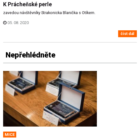
K Prácheňské perle
zavedou návštěvníky Strakonicka Blanička s Otíkem.
05. 08. 2020
číst dál
Nepřehlédněte
MICE