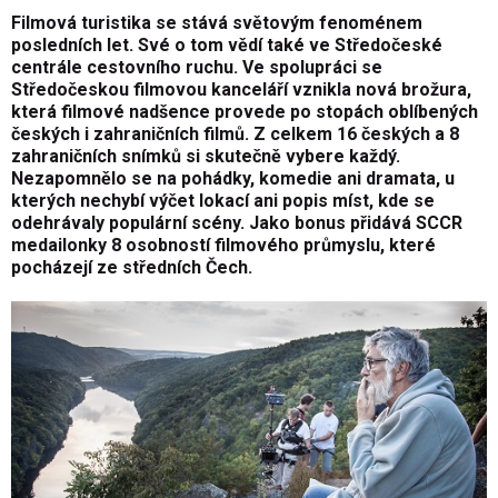
Filmová turistika se stává světovým fenoménem
posledních let. Své o tom vědí také ve Středočeské
centrále cestovního ruchu. Ve spolupráci se
Středočeskou filmovou kanceláří vznikla nová brožura,
která filmové nadšence provede po stopách oblíbených
českých i zahraničních filmů. Z celkem 16 českých a 8
zahraničních snímků si skutečně vybere každý.
Nezapomnělo se na pohádky, komedie ani dramata, u
kterých nechybí výčet lokací ani popis míst, kde se
odehrávaly populární scény. Jako bonus přidává SCCR
medailonky 8 osobností filmového průmyslu, které
pocházejí ze středních Čech.