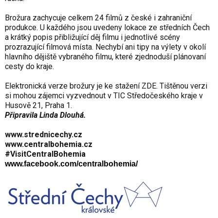
Brožura zachycuje celkem 24 filmů z české i zahraniční
produkce. U každého jsou uvedeny lokace ze středních Čech
a krátký popis přibližující děj filmu i jednotlivé scény
prozrazující filmová místa. Nechybí ani tipy na výlety v okolí
hlavního dějiště vybraného filmu, které zjednoduší plánovaní
cesty do kraje.
Elektronická verze brožury je ke stažení
ZDE
. Tištěnou verzi
si mohou zájemci vyzvednout v TIC Středočeského kraje v
Husově 21, Praha 1.
Připravila Linda Dlouhá.
www.strednicechy.cz
www.centralbohemia.cz
#VisitCentralBohemia
www.facebook.com/centralbohemia/