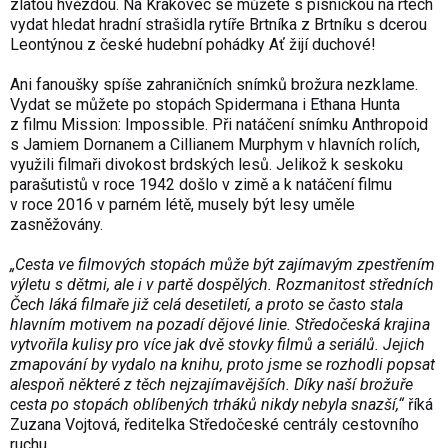
zlatou hvězdou. Na Krakovec se můžete s písničkou na rtech
vydat hledat hradní strašidla rytíře Brtníka z Brtníku s dcerou
Leontýnou z české hudební pohádky Ať žijí duchové!
Ani fanoušky spíše zahraničních snímků brožura nezklame.
Vydat se můžete po stopách Spidermana i Ethana Hunta
z filmu Mission: Impossible. Při natáčení snímku Anthropoid
s Jamiem Dornanem a Cillianem Murphym v hlavních rolích,
využili filmaři divokost brdských lesů. Jelikož k seskoku
parašutistů v roce 1942 došlo v zimě a k natáčení filmu
v roce 2016 v parném létě, musely být lesy uměle
zasněžovány.
„Cesta ve filmových stopách může být zajímavým zpestřením
výletu s dětmi, ale i v partě dospělých. Rozmanitost středních
Čech láká filmaře již celá desetiletí, a proto se často stala
hlavním motivem na pozadí dějové linie. Středočeská krajina
vytvořila kulisy pro více jak dvě stovky filmů a seriálů. Jejich
zmapování by vydalo na knihu, proto jsme se rozhodli popsat
alespoň některé z těch nejzajímavějších. Díky naší brožuře
cesta po stopách oblíbených trháků nikdy nebyla snazší,“
říká
Zuzana Vojtová, ředitelka Středočeské centrály cestovního
ruchu.