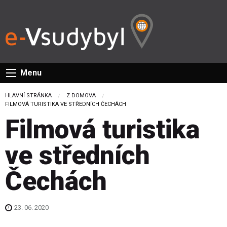
Menu
HLAVNÍ STRÁNKA
Z DOMOVA
CURRENT:
FILMOVÁ TURISTIKA VE STŘEDNÍCH ČECHÁCH
Filmová turistika
ve středních
Čechách
23. 06. 2020