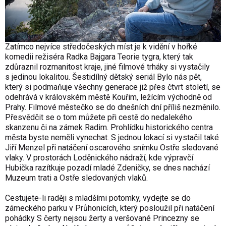
Zatímco nejvíce středočeských míst je k vidění v hořké
komedii režiséra Radka Bajgara Teorie tygra, který tak
zdůraznil rozmanitost kraje, jiné filmové trháky si vystačily
s jedinou lokalitou. Šestidílný dětský seriál Bylo nás pět,
který si podmaňuje všechny generace již přes čtvrt století, se
odehrává v královském městě Kouřim, ležícím východně od
Prahy. Filmové městečko se do dnešních dní příliš nezměnilo.
Přesvědčit se o tom můžete při cestě do nedalekého
skanzenu či na zámek Radim. Prohlídku historického centra
města byste neměli vynechat. S jednou lokací si vystačil také
Jiří Menzel při natáčení oscarového snímku Ostře sledované
vlaky. V prostorách Loděnického nádraží, kde výpravčí
Hubička razítkuje pozadí mladé Zdeničky, se dnes nachází
Muzeum trati a Ostře sledovaných vlaků.
Cestujete-li raději s mladšími potomky, vydejte se do
zámeckého parku v Průhonicích, který posloužil při natáčení
pohádky S čerty nejsou žerty a veršované Princezny se