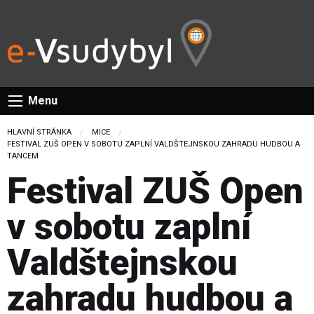
Menu
HLAVNÍ STRÁNKA
MICE
CURRENT:
FESTIVAL ZUŠ OPEN V SOBOTU ZAPLNÍ VALDŠTEJNSKOU ZAHRADU HUDBOU A
TANCEM
Festival ZUŠ Open
v sobotu zaplní
Valdštejnskou
zahradu hudbou a