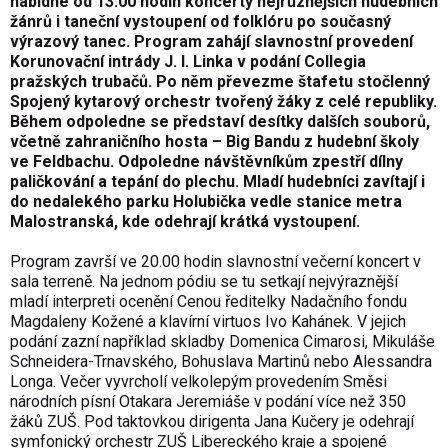
nabídne od 13.00 hodin koncerty nejrůznějších hudebních
žánrů i taneční vystoupení od folklóru po současný
výrazový tanec. Program zahájí slavnostní provedení
Korunovační intrády J. I. Linka v podání Collegia
pražských trubačů. Po něm převezme štafetu stočlenný
Spojený kytarový orchestr tvořený žáky z celé republiky.
Během odpoledne se představí desítky dalších souborů,
včetně zahraničního hosta – Big Bandu z hudební školy
ve Feldbachu. Odpoledne návštěvníkům zpestří dílny
paličkování a tepání do plechu. Mladí hudebníci zavítají i
do nedalekého parku Holubička vedle stanice metra
Malostranská, kde odehrají krátká vystoupení.
Program završí ve 20.00 hodin slavnostní večerní koncert v
sala terreně. Na jednom pódiu se tu setkají nejvýraznější
mladí interpreti ocenění Cenou ředitelky Nadačního fondu
Magdaleny Kožené a klavírní virtuos Ivo Kahánek. V jejich
podání zazní například skladby Domenica Cimarosi, Mikuláše
Schneidera-Trnavského, Bohuslava Martinů nebo Alessandra
Longa. Večer vyvrcholí velkolepým provedením Směsi
národních písní Otakara Jeremiáše v podání více než 350
žáků ZUŠ. Pod taktovkou dirigenta Jana Kučery je odehrají
symfonický orchestr ZUŠ Libereckého kraje a spojené