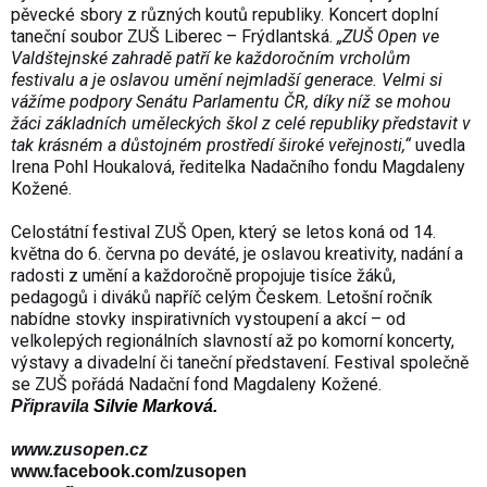
pěvecké sbory z různých koutů republiky. Koncert doplní
taneční soubor ZUŠ Liberec – Frýdlantská.
„ZUŠ Open ve
Valdštejnské zahradě patří ke každoročním vrcholům
festivalu a je oslavou umění nejmladší generace. Velmi si
vážíme podpory Senátu Parlamentu ČR, díky níž se mohou
žáci základních uměleckých škol z celé republiky představit v
tak krásném a důstojném prostředí široké veřejnosti,“
uvedla
Irena Pohl Houkalová, ředitelka Nadačního fondu Magdaleny
Kožené.
Celostátní festival ZUŠ Open, který se letos koná od 14.
května do 6. června po deváté, je oslavou kreativity, nadání a
radosti z umění a každoročně propojuje tisíce žáků,
pedagogů i diváků napříč celým Českem. Letošní ročník
nabídne stovky inspirativních vystoupení a akcí – od
velkolepých regionálních slavností až po komorní koncerty,
výstavy a divadelní či taneční představení. Festival společně
se ZUŠ pořádá Nadační fond Magdaleny Kožené.
Připravila
Silvie Marková.
www.zusopen.cz
www.facebook.com/zusopen