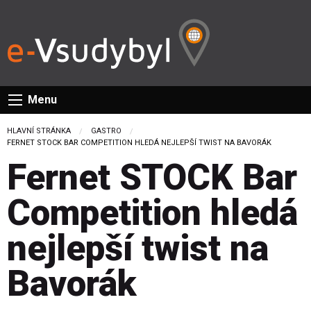
Menu
HLAVNÍ STRÁNKA
GASTRO
CURRENT:
FERNET STOCK BAR COMPETITION HLEDÁ NEJLEPŠÍ TWIST NA BAVORÁK
Fernet STOCK Bar
Competition hledá
nejlepší twist na
Bavorák