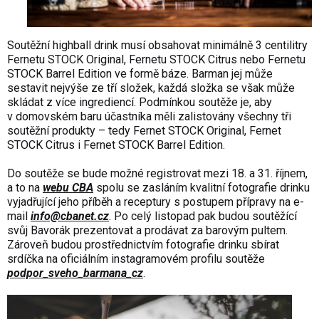
Soutěžní highball drink musí obsahovat minimálně 3 centilitry
Fernetu STOCK Original, Fernetu STOCK Citrus nebo Fernetu
STOCK Barrel Edition ve formě báze. Barman jej může
sestavit nejvýše ze tří složek, každá složka se však může
skládat z více ingrediencí. Podmínkou soutěže je, aby
v domovském baru účastníka měli zalistovány všechny tři
soutěžní produkty – tedy Fernet STOCK Original, Fernet
STOCK Citrus i Fernet STOCK Barrel Edition.
Do soutěže se bude možné registrovat mezi 18. a 31. říjnem,
a to na
webu CBA
spolu se zasláním kvalitní fotografie drinku
vyjadřující jeho příběh a receptury s postupem přípravy na e-
mail
info@cbanet.cz
. Po celý listopad pak budou soutěžící
svůj Bavorák prezentovat a prodávat za barovým pultem.
Zároveň budou prostřednictvím fotografie drinku sbírat
srdíčka na oficiálním instagramovém profilu soutěže
podpor_sveho_barmana_cz
.