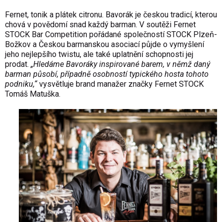
Fernet, tonik a plátek citronu. Bavorák je českou tradicí, kterou
chová v povědomí snad každý barman. V soutěži Fernet
STOCK Bar Competition pořádané společností STOCK Plzeň-
Božkov a Českou barmanskou asociací půjde o vymyšlení
jeho nejlepšího twistu, ale také uplatnění schopnosti jej
prodat.
„Hledáme Bavoráky inspirované barem, v němž daný
barman působí, případně osobností typického hosta tohoto
podniku,“
vysvětluje brand manažer značky Fernet STOCK
Tomáš Matuška.