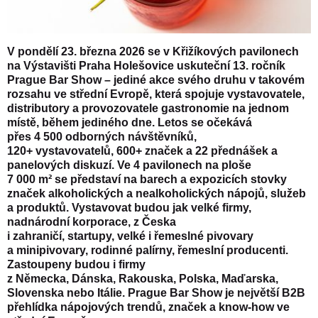
V pondělí 23. března 2026 se v Křižíkových pavilonech
na Výstavišti Praha Holešovice uskuteční 13. ročník
Prague Bar Show
– jediné akce svého druhu v takovém
rozsahu ve střední Evropě, která spojuje vystavovatele,
distributory a provozovatele gastronomie na jednom
místě, během jediného dne. Letos se očekává
přes 4 500 odborných návštěvníků,
120+ vystavovatelů, 600+ značek a 22 přednášek a
panelových diskuzí. Ve 4 pavilonech na ploše
7 000 m² se představí na barech a expozicích stovky
značek alkoholických a nealkoholických nápojů, služeb
a produktů. Vystavovat budou jak velké firmy,
nadnárodní korporace, z Česka
i zahraničí, startupy, velké i řemeslné pivovary
a minipivovary, rodinné palírny, řemeslní producenti.
Zastoupeny budou i firmy
z Německa, Dánska, Rakouska, Polska, Maďarska,
Slovenska nebo Itálie.
Prague Bar Show je největší B2B
přehlídka nápojových trendů, značek a know-how ve