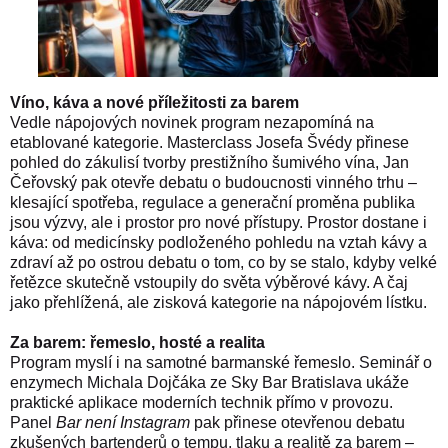
Víno, káva a nové příležitosti za barem
Vedle nápojových novinek program nezapomíná na
etablované kategorie. Masterclass Josefa Švédy přinese
pohled do zákulisí tvorby prestižního šumivého vína, Jan
Čeřovský pak otevře debatu o budoucnosti vinného trhu –
klesající spotřeba, regulace a generační proměna publika
jsou výzvy, ale i prostor pro nové přístupy. Prostor dostane i
káva: od medicínsky podloženého pohledu na vztah kávy a
zdraví až po ostrou debatu o tom, co by se stalo, kdyby velké
řetězce skutečně vstoupily do světa výběrové kávy. A čaj
jako přehlížená, ale zisková kategorie na nápojovém lístku.
Za barem: řemeslo, hosté a realita
Program myslí i na samotné barmanské řemeslo. Seminář o
enzymech Michala Dojčáka ze Sky Bar Bratislava ukáže
praktické aplikace moderních technik přímo v provozu.
Panel
Bar není Instagram
pak přinese otevřenou debatu
zkušených bartenderů o tempu, tlaku a realitě za barem –