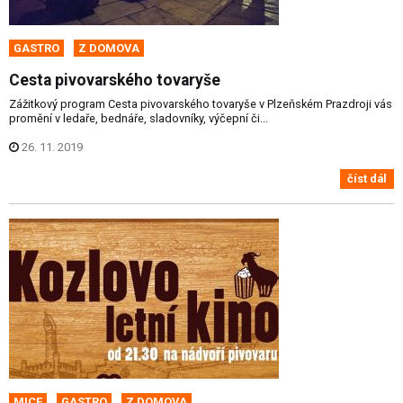
GASTRO
Z DOMOVA
Cesta pivovarského tovaryše
Zážitkový program Cesta pivovarského tovaryše v Plzeňském Prazdroji vás
promění v ledaře, bednáře, sladovníky, výčepní či...
26. 11. 2019
číst dál
MICE
GASTRO
Z DOMOVA