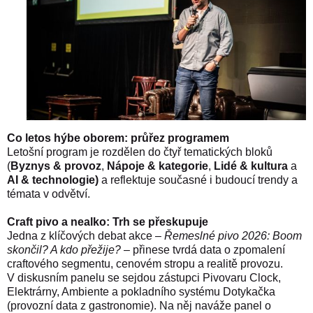
Co letos hýbe oborem: průřez programem
Letošní program je rozdělen do čtyř tematických bloků
(
Byznys & provoz
,
Nápoje & kategorie
,
Lidé & kultura
a
AI & technologie)
a reflektuje současné i budoucí trendy a
témata v odvětví.
Craft pivo a nealko: Trh se přeskupuje
Jedna z klíčových debat akce –
Řemeslné pivo 2026: Boom
skončil? A kdo přežije?
– přinese tvrdá data o zpomalení
craftového segmentu, cenovém stropu a realitě provozu.
V diskusním panelu se sejdou zástupci Pivovaru Clock,
Elektrárny, Ambiente a pokladního systému Dotykačka
(provozní data z gastronomie). Na něj naváže panel o