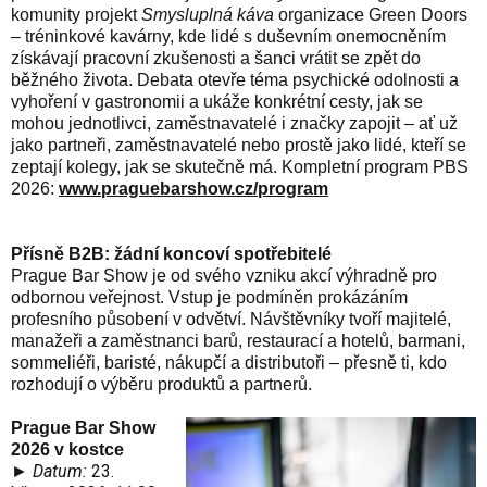
komunity projekt
Smysluplná káva
organizace Green Doors
– tréninkové kavárny, kde lidé s duševním onemocněním
získávají pracovní zkušenosti a šanci vrátit se zpět do
běžného života. Debata otevře téma psychické odolnosti a
vyhoření v gastronomii a ukáže konkrétní cesty, jak se
mohou jednotlivci, zaměstnavatelé i značky zapojit – ať už
jako partneři, zaměstnavatelé nebo prostě jako lidé, kteří se
zeptají kolegy, jak se skutečně má. Kompletní program PBS
2026:
www.praguebarshow.cz/program
Přísně B2B: žádní koncoví spotřebitelé
Prague Bar Show je od svého vzniku akcí výhradně pro
odbornou veřejnost. Vstup je podmíněn prokázáním
profesního působení v odvětví. Návštěvníky tvoří majitelé,
manažeři a zaměstnanci barů, restaurací a hotelů, barmani,
sommeliéři, baristé, nákupčí a distributoři – přesně ti, kdo
rozhodují o výběru produktů a partnerů.
Prague Bar Show
2026 v kostce
► Datum:
23.