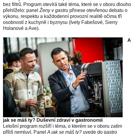
bez filtrů. Program otevírá také téma, které se v oboru dlouho
přehlíželo: panel
Ženy v gastru
přinese otevřenou debatu o
výkonu, respektu a každodenní provozní realitě očima tří
osobností z kuchyně i byznysu (Ivety Fabešové, Sierry
Holanové a Ave).
A
jak se máš ty? Duševní zdraví v gastronomii
Letošní program rozšíří i téma, o kterém se v oboru zatím
příliš nemluví. Panel
A jak se máš ty?
uvede do gastro