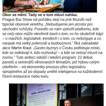
Obor se mění. Tady se o tom mluví nahlas.
Prague Bar Show od počátku stojí na jiné filozofii než
typické oborové veletrhy.
„Nebudujeme jen prostor pro
obchodní schůzky. Povedlo se nám vytvořit platformu, kde
se celý obor může otevřeně bavit o tom, co ho skutečně trápí
– o maržích, legislativě, trendech i o tom, co nefunguje a co
naopak má velký potenciál a budoucnost,"
říká zakladatel
Martin Kraut
akce
.
„Gastro byznys v Česku potřebuje místo,
kde se setkávají ti, kdo rozhodují – a kde se nebojí mluvit na
rovinu."
Tuto ambici odráží i letošní program: 22 debat,
panelů a seminářů věnovaných tématům, jež hýbou celým
odvětvím – od ekonomiky provozu přes legislativu
spropitného až po dopady umělé inteligence na každodenní
řízení restaurace nebo baru.