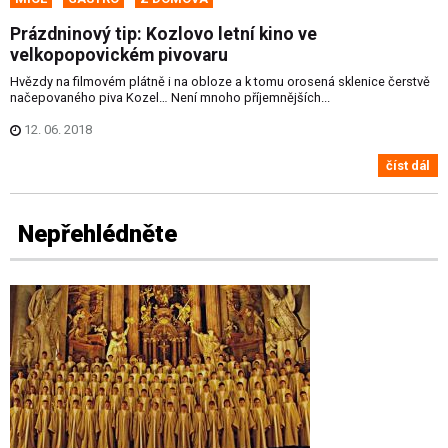
Prázdninový tip: Kozlovo letní kino ve
velkopopovickém pivovaru
Hvězdy na filmovém plátně i na obloze a k tomu orosená sklenice čerstvě
načepovaného piva Kozel… Není mnoho příjemnějších...
12. 06. 2018
číst dál
Nepřehlédněte