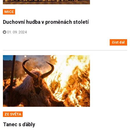
MICE
Duchovní hudba v proměnách století
01. 09. 2024
číst dál
ZE SVĚTA
Tanec s ďábly