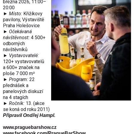
března 2026, 11:00–
20:00
► Místo:
Křižíkovy
pavilony, Výstaviště
Praha Holešovice
► Očekávaná
návštěvnost:
4 500+
odborných
návštěvníků
► Vystavovatelé:
120+ vystavovatelů
a 600+ značek na
ploše 7 000 m²
► Program:
22
přednášek a
panelových diskuzí
na 4 stagích
► Ročník:
13. (akce
se koná od roku 2011)
Připravil Ondřej Hampl.
www.praguebarshow.cz
www.facebook.com/PragueBarShow