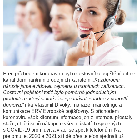
Před příchodem koronaviru byl u cestovního pojištění online
kanál dominantním prodejních kanálem.
„Každoroční
nárůsty jsme evidovali zejména u mobilních zařízeních.
Cestovní pojištění totiž bylo poměrně jednoduchým
produktem, který si lidé rádi sjednávali snadno z pohodlí
domova,“
říká Vlastimil Divoký, manažer marketingu a
komunikace ERV Evropské pojišťovny. S příchodem
koronaviru však klientům informace jen z internetu přestaly
stačit, chtějí si při nákupu o všech úskalích spojených
s COVID-19 promluvit a vrací se zpět k telefonům. Na
přelomu let 2020 a 2021 si lidé přes telefon sjednali už