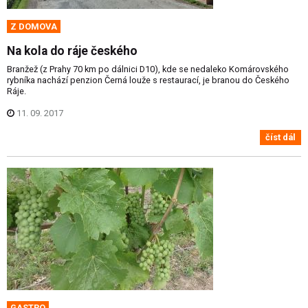
Z DOMOVA
Na kola do ráje českého
Branžež (z Prahy 70 km po dálnici D10), kde se nedaleko Komárovského
rybníka nachází penzion Černá louže s restaurací, je branou do Českého
Ráje.
11. 09. 2017
číst dál
GASTRO