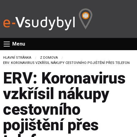
Menu
HLAVNÍ STRÁNKA
Z DOMOVA
CURRENT:
ERV: KORONAVIRUS VZKŘÍSIL NÁKUPY CESTOVNÍHO POJIŠTĚNÍ PŘES TELEFON
ERV: Koronavirus
vzkřísil nákupy
cestovního
pojištění přes