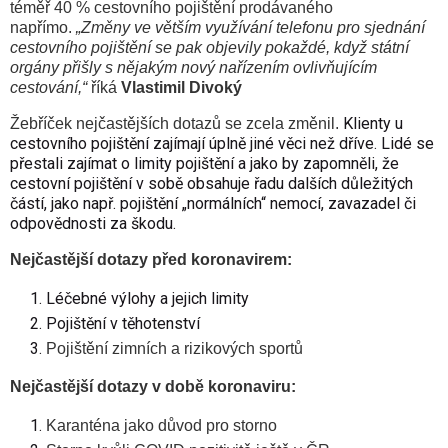
téměř 40 % cestovního pojištění prodávaného
napřímo.
„Změny ve větším využívání telefonu pro sjednání
cestovního pojištění se pak objevily pokaždé, když státní
orgány přišly s nějakým nový nařízením ovlivňujícím
cestování,“
říká
Vlastimil Divoký
Klienty u
Žebříček nejčastějších dotazů se zcela změnil.
cestovního pojištění zajímají úplně jiné věci než dříve. Lidé se
přestali zajímat o limity pojištění a jako by zapomněli, že
cestovní pojištění v sobě obsahuje řadu dalších důležitých
částí, jako např. pojištění „normálních“ nemocí, zavazadel či
odpovědnosti za škodu.
Nejčastější dotazy před koronavirem:
Léčebné výlohy a jejich limity
Pojištění v těhotenství
Pojištění zimních a rizikových sportů
Nejčastější dotazy v době koronaviru:
Karanténa jako důvod pro storno