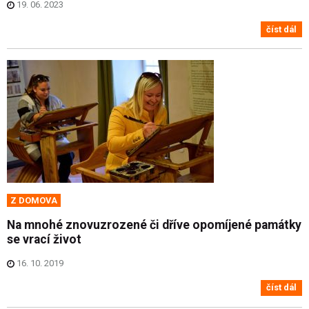
19. 06. 2023
číst dál
Z DOMOVA
Na mnohé znovuzrozené či dříve opomíjené památky
se vrací život
16. 10. 2019
číst dál