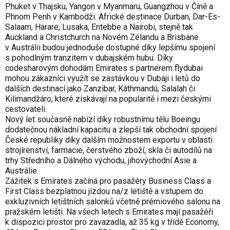
Phuket v Thajsku, Yangon v Myanmaru, Guangzhou v Číně a
Phnom Penh v Kambodži. Africké destinace Durban, Dar-Es-
Salaam, Harare, Lusaka, Entebbe a Nairobi, stejně tak
Auckland a Christchurch na Novém Zélandu a Brisbane
v Austrálii budou jednoduše dostupné díky lepšímu spojení
s pohodlným tranzitem v dubajském hubu. Díky
codesharovým dohodám Emirates s partnerem flydubai
mohou zákazníci využít se zastávkou v Dubaji i letů do
dalších destinací jako Zanzibar, Káthmandú, Salalah či
Kilimandžáro, které získávají na popularitě i mezi českými
cestovateli.
Nový let současně nabízí díky robustnímu tělu Boeingu
dodatečnou nákladní kapacitu a zlepší tak obchodní spojení
České republiky díky dalším možnostem exportu v oblasti
strojírenství, farmacie, čerstvého zboží, skla či autodílů na
trhy Středního a Dálného východu, jihovýchodní Asie a
Austrálie.
Zážitek s Emirates začíná pro pasažéry Business Class a
First Class bezplatnou jízdou na/z letiště a vstupem do
exkluzivních letištních salonků včetně prémiového salonu na
pražském letišti. Na všech letech s Emirates mají pasažéři
k dispozici prostor pro zavazadla, až 35 kg v třídě Economy,