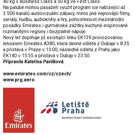
40 kg v Business Class a 50 kg ve First Class.
Na palubě mohou pasažéři využít program ice nabízející až
3 500 kanálů audiovizuální zábavy, mimo jiné nejnovější filmy,
seriály, hudbu, audioknihy a hry, pohostinnost mezinárodní
posádky Emirates i gurmánské zážitky kuchyně inspirované
rozmanitými regiony i bezplatné nápoje.
Nový let doplňuje již existující linku EK139 provozovanou
letounem Emirates A380, která denně odlétá z Dubaje v 8:35
a přistává v Praze v 13:00, následně odlétá z Prahy jako
EK140 v 15:55 a přistává v Dubaji v 23:50.
Připravila Kateřina Pavlíková.
www.emirates.com/cz/czech/
www.prg.aero