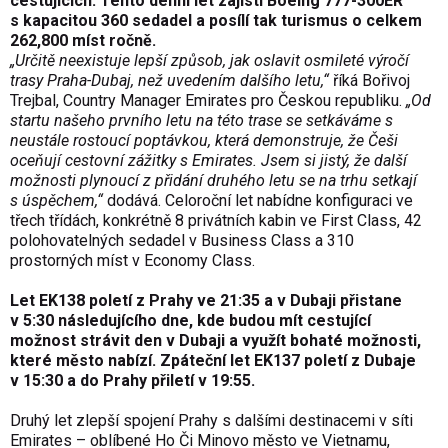
cestujících. Tento denní let zajistí Boeing 777-300ER
s kapacitou 360 sedadel a posílí tak turismus o celkem
262,800 míst ročně.
„Určitě neexistuje lepší způsob, jak oslavit osmileté výročí
trasy Praha-Dubaj, než uvedením dalšího letu,“
říká Bořivoj
Trejbal, Country Manager Emirates pro Českou republiku.
„Od
startu našeho prvního letu na této trase se setkáváme s
neustále rostoucí poptávkou, která demonstruje, že Češi
oceňují cestovní zážitky s Emirates. Jsem si jistý, že další
možnosti plynoucí z přidání druhého letu se na trhu setkají
s úspěchem,“
dodává. Celoroční let nabídne konfiguraci ve
třech třídách, konkrétně 8 privátních kabin ve First Class, 42
polohovatelných sedadel v Business Class a 310
prostorných míst v Economy Class.
Let EK138 poletí z Prahy ve 21:35 a v Dubaji přistane
v 5:30 následujícího dne, kde budou mít cestující
možnost strávit den v Dubaji a využít bohaté možnosti,
které město nabízí. Zpáteční let EK137 poletí z Dubaje
v 15:30 a do Prahy přiletí v 19:55.
Druhý let zlepší spojení Prahy s dalšími destinacemi v síti
Emirates – oblíbené Ho Či Minovo město ve Vietnamu,