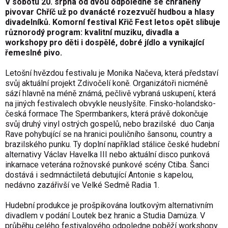
V sobotu 20. srpna od dvou odpoledne se chráněný
pivovar Chříč už po dvanácté rozezvučí hudbou a hlasy
divadelníků. Komorní festival Křič Fest letos opět slibuje
různorodý program: kvalitní muziku, divadla a
workshopy pro děti i dospělé, dobré jídlo a vynikající
řemeslné pivo.
Letošní hvězdou festivalu je Monika Načeva, která představí
svůj aktuální projekt Zdivočelí koně. Organizátoři nicméně
sází hlavně na méně známá, pečlivě vybraná uskupení, která
na jiných festivalech obvykle neuslyšíte. Finsko-holandsko-
česká formace The Spermbankers, která právě dokončuje
svůj druhý vinyl ostrých gospelů, nebo brazilské duo Canja
Rave pohybující se na hranici pouličního šansonu, country a
brazilského punku. Ty doplní například stálice české hudební
alternativy Václav Havelka III nebo aktuální disco punková
inkarnace veterána rožnovské punkové scény Ctiba. Šanci
dostává i sedmnáctiletá debutující Antonie s kapelou,
nedávno zazářivší ve Velké Sedmě Radia 1.
Hudební produkce je prošpikována loutkovým alternativním
divadlem v podání Loutek bez hranic a Studia Damúza. V
průběhu celého festivalového odpoledne poběží workshopy