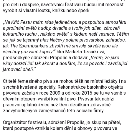
pro děti i dospělé, návštěvníci festivalu budou mít možnost
vyrobit si vlastní loutku, knížku nebo šperk.
„Na Křič Festu mám ráda jedinečnou a pospolitou atmosféru
a prolínání světů hudby, divadla a tvořivých dílen, zároveň
kulturního ruchu „velkého světa“ s klidem naší vesnice. Těším
se, jak se tajemný hlas Načevy poline pivovarskou zahradou,
jak The Spermbankers zbystří mé smysly, skvělé jsou ale
všechny pozvané kapely!“
říká Markéta Tesárková,
předsedkyně sdružení Propolis a dodává:
„Věřím, že jako
vždy dorazí lidí tak akorát a doufám, že se povede i završující
jamovací oheň.“
Ctitelé řemeslného piva se mohou těšit na místní ležáky i na
svrchně kvašené speciály. Rekonstrukce barokního objektu
pivovaru začala v roce 2009 a od roku 2015 se tu ve varně s
dřevním otopem vyrábí kvalitní pivo. Pivovar tak nabízí
pracovní uplatnění více než třem desítkám zdravotně
znevýhodněných zaměstnanců této sociální firmy.
Organizátor festivalu, sdružení Propolis, je skupina přátel,
která postupně vznikla kolem dění a obnovy pivovaru ve