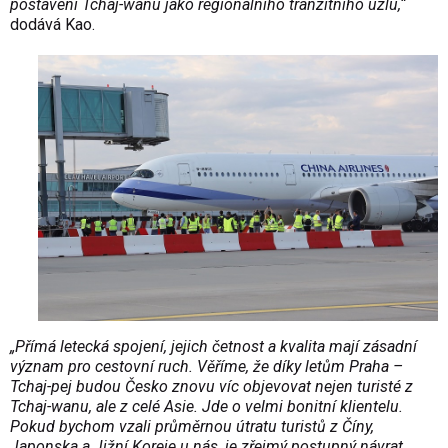
postavení Tchaj-wanu jako regionálního tranzitního uzlu,“
dodává Kao.
„Přímá letecká spojení, jejich četnost a kvalita mají zásadní
význam pro cestovní ruch. Věříme, že díky letům Praha –
Tchaj-pej budou Česko znovu víc objevovat nejen turisté z
Tchaj-wanu, ale z celé Asie. Jde o velmi bonitní klientelu.
Pokud bychom vzali průměrnou útratu turistů z Číny,
Japonska a Jižní Koreje u nás, je zřejmý postupný návrat