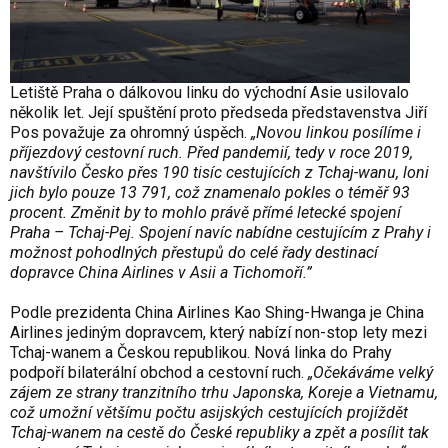
Letiště Praha o dálkovou linku do východní Asie usilovalo
několik let. Její spuštění proto předseda představenstva Jiří
Pos považuje za ohromný úspěch.
„Novou linkou posílíme i
příjezdový cestovní ruch. Před pandemií, tedy v roce 2019,
navštívilo Česko přes 190 tisíc cestujících z Tchaj-wanu, loni
jich bylo pouze 13 791, což znamenalo pokles o téměř 93
procent. Změnit by to mohlo právě přímé letecké spojení
Praha – Tchaj-Pej. Spojení navíc nabídne cestujícím z Prahy i
možnost pohodlných přestupů do celé řady destinací
dopravce China Airlines v Asii a Tichomoří.”
Podle prezidenta China Airlines Kao Shing-Hwanga je China
Airlines jediným dopravcem, který nabízí non-stop lety mezi
Tchaj-wanem a Českou republikou. Nová linka do Prahy
podpoří bilaterální obchod a cestovní ruch.
„Očekáváme velký
zájem ze strany tranzitního trhu Japonska, Koreje a Vietnamu,
což umožní většímu počtu asijských cestujících projíždět
Tchaj-wanem na cestě do České republiky a zpět a posílit tak