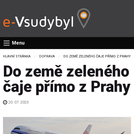
Menu
HLAVNÍ STRÁNKA
DOPRAVA
CURRENT:
DO ZEMĚ ZELENÉHO ČAJE PŘÍMO Z PRAHY
Do země zeleného
čaje přímo z Prahy
20. 07. 2023