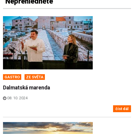
Nepřehlédněte
GASTRO
ZE SVĚTA
Dalmatská marenda
08. 10. 2024
číst dál