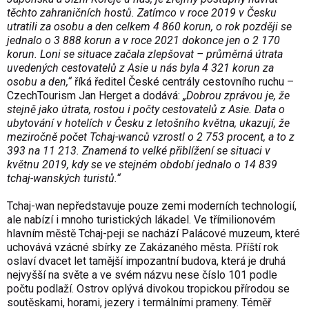
těchto zahraničních hostů. Zatímco v roce 2019 v Česku
utratili za osobu a den celkem 4 860 korun, o rok později se
jednalo o 3 888 korun a v roce 2021 dokonce jen o 2 170
korun. Loni se situace začala zlepšovat – průměrná útrata
uvedených cestovatelů z Asie u nás byla 4 321 korun za
osobu a den,“
říká ředitel České centrály cestovního ruchu –
CzechTourism Jan Herget a dodává:
„Dobrou zprávou je, že
stejně jako útrata, rostou i počty cestovatelů z Asie. Data o
ubytování v hotelích v Česku z letošního května, ukazují, že
meziročně počet Tchaj-wanců vzrostl o 2 753 procent, a to z
393 na 11 213. Znamená to velké přiblížení se situaci v
květnu 2019, kdy se ve stejném období jednalo o 14 839
tchaj-wanských turistů.“
Tchaj-wan nepředstavuje pouze zemi moderních technologií,
ale nabízí i mnoho turistických lákadel. Ve třímilionovém
hlavním městě Tchaj-peji se nachází Palácové muzeum, které
uchovává vzácné sbírky ze Zakázaného města. Příští rok
oslaví dvacet let tamější impozantní budova, která je druhá
nejvyšší na světe a ve svém názvu nese číslo 101 podle
počtu podlaží. Ostrov oplývá divokou tropickou přírodou se
soutěskami, horami, jezery i termálními prameny. Téměř