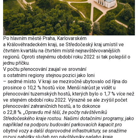
Po hlavním městě Praha, Karlovarském
a Královéhradeckém kraji, se Středočeský kraj umístil ve
čtvrtém kvartálu na čtvrtém místě nejnavštěvovanějších
regionů. Oproti stejnému období roku 2022 si tak polepšil o
jednu příčku.
V počtu přenocování zaujal ve srovnání
s ostatními regiony stejnou pozici jako loni
– sedmé místo. V kraji se meziročně ubytovalo od října do
prosince o 10,2 % hostů více. Menší nárůst je vidět u
přenocování tuzemských hostů, kterých bylo o 1,7 % více než
ve stejném období roku 2022. Výrazně se ale zvýšil počet
přenocování zahraničních hostů, a to dokonce
o 22,8 %.
„Opravdu mě těší, že počty návštěvníků
Středočeského kraje rostou. Našimi dotačními programy, jako
například na podporu budování parkovacích kapacit pro
obytné vozy a další doprovodné infrastruktury, se snažíme
rozvoj nabídky služeb pro návštěvníky našeho kraje