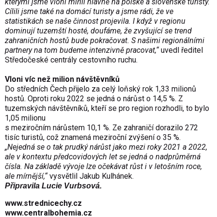
kterými jsme vloni mířili hlavně na polské a slovenské turisty.
Cílili jsme také na domácí turisty a jsme rádi, že ve
statistikách se naše činnost projevila. I když v regionu
dominují tuzemští hosté, doufáme, že zvyšující se trend
zahraničních hostů bude pokračovat. S našimi regionálními
partnery na tom budeme intenzivně pracovat,“
uvedl ředitel
Středočeské centrály cestovního ruchu.
Vloni víc než milion návštěvníků
Do středních Čech přijelo za celý loňský rok 1,33 milionů
hostů. Oproti roku 2022 se jedná o nárůst o 14,5 %. Z
tuzemských návštěvníků, kteří se pro region rozhodli, to bylo
1,05 milionu
s meziročním nárůstem 10,1 %. Ze zahraničí dorazilo 272
tisíc turistů, což znamená meziroční zvýšení o 35 %.
„Nejedná se o tak prudký nárůst jako mezi roky 2021 a 2022,
ale v kontextu předcovidových let se jedná o nadprůměrná
čísla. Na základě vývoje lze očekávat růst i v letošním roce,
ale mírnější,“
vysvětlil Jakub Kulhánek.
Připravila Lucie Vurbsová.
www.strednicechy.cz
www.centralbohemia.cz