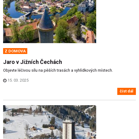
Z DOMOVA
Jaro v Jižních Čechách
Objevte léčivou sílu na pěších trasách a vyhlídkových místech.
15. 03. 2025
číst dál