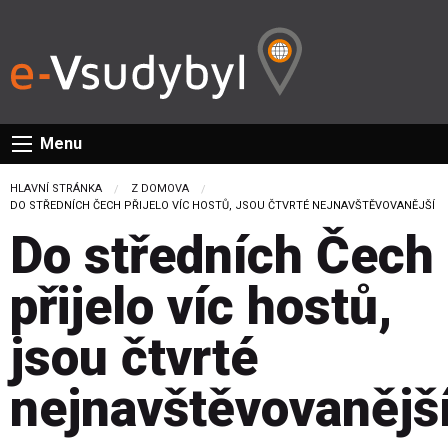
Menu
HLAVNÍ STRÁNKA
Z DOMOVA
CURRENT:
DO STŘEDNÍCH ČECH PŘIJELO VÍC HOSTŮ, JSOU ČTVRTÉ NEJNAVŠTĚVOVANĚJŠÍ
Do středních Čech
přijelo víc hostů,
jsou čtvrté
nejnavštěvovanějš