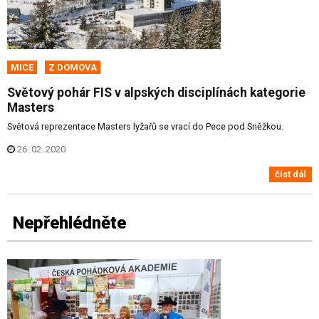
MICE
Z DOMOVA
Světový pohár FIS v alpských disciplínách kategorie
Masters
Světová reprezentace Masters lyžařů se vrací do Pece pod Sněžkou.
26. 02. 2020
číst dál
Nepřehlédněte