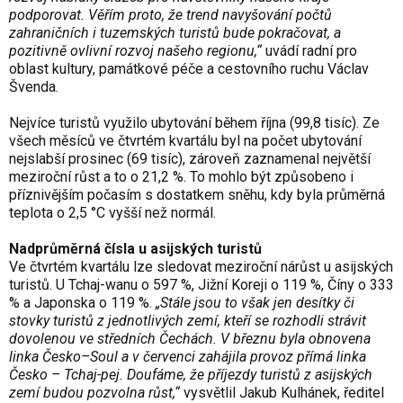
podporovat. Věřím proto, že trend navyšování počtů
zahraničních i tuzemských turistů bude pokračovat, a
pozitivně ovlivní rozvoj našeho regionu,“
uvádí radní pro
oblast kultury, památkové péče a cestovního ruchu Václav
Švenda.
Nejvíce turistů využilo ubytování během října (99,8 tisíc). Ze
všech měsíců ve čtvrtém kvartálu byl na počet ubytování
nejslabší prosinec (69 tisíc), zároveň zaznamenal největší
meziroční růst a to o 21,2 %. To mohlo být způsobeno i
příznivějším počasím s dostatkem sněhu, kdy byla průměrná
teplota o 2,5 °C vyšší než normál.
Nadprůměrná čísla u asijských turistů
Ve čtvrtém kvartálu lze sledovat meziroční nárůst u asijských
turistů. U Tchaj-wanu o 597 %, Jižní Koreji o 119 %, Číny o 333
% a Japonska o 119 %.
„Stále jsou to však jen desítky či
stovky turistů z jednotlivých zemí, kteří se rozhodli strávit
dovolenou ve středních Čechách. V březnu byla obnovena
linka Česko–Soul a v červenci zahájila provoz přímá linka
Česko – Tchaj-pej. Doufáme, že příjezdy turistů z asijských
zemí budou pozvolna růst,“
vysvětlil Jakub Kulhánek, ředitel