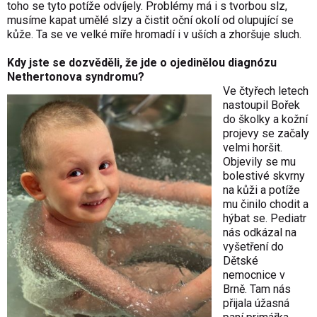
toho se tyto potíže odvíjely. Problémy má i s tvorbou slz,
musíme kapat umělé slzy a čistit oční okolí od olupující se
kůže. Ta se ve velké míře hromadí i v uších a zhoršuje sluch.
Kdy jste se dozvěděli, že jde o ojedinělou diagnózu
Nethertonova syndromu?
Ve čtyřech letech
nastoupil Bořek
do školky a kožní
projevy se začaly
velmi horšit.
Objevily se mu
bolestivé skvrny
na kůži a potíže
mu činilo chodit a
hýbat se. Pediatr
nás odkázal na
vyšetření do
Dětské
nemocnice v
Brně. Tam nás
přijala úžasná