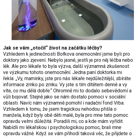
Jak se vám „otočil“ život na začátku léčby?
Vzhledem k jedinečnosti Bořkova onemocnění jsme byli pro
doktory jako zjevení. Nebylo jasné, jestli je pro něj léčba nebo
lék. Ale pro lékaře to byla výzva, další významná zkušenost
ve výzkumu tohoto onemocnění. Jedna paní doktorka mi
řekla: „Vy, maminky, jste pro nás lékaře nejdůležitější, sbíráte
informace zrnko po zrnku. Vy jste s tím dítětem denně a vy
víte, co mu dělá dobře.“ Ohromně mi to dodalo sebevědomí a
vůli bojovat. Stejně jako se nám dostalo pomoci v sociální
oblasti. Navíc nám významně pomohl i nadační fond Vrba.
Vzhledem k tomu, že jsem tragickou nehodou přišla o
manžela, když byly obě děti malé, byla pro mne tato pomoc
opravdu velmi důležitá. Poradili mi, co a kde mám vyřídit.
Nabídli mi lékařskou i psychologickou pomoc, brali mne
opravdu vážně. Když se vám přihodí taková věc, že přijdete o