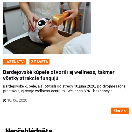
LÁZEŇSTVÍ
ZE SVĚTA
Bardejovské kúpele otvorili aj wellness, takmer
všetky atrakcie fungujú
Bardejovské kúpele, a.s. otvorili od stredy 10.júna 2020, po dvojmesačnej
prestávke, aj svoje wellness centrum ,,Wellness SPA - bazénový a...
10. 06. 2020
číst dál
Nepřehlédněte