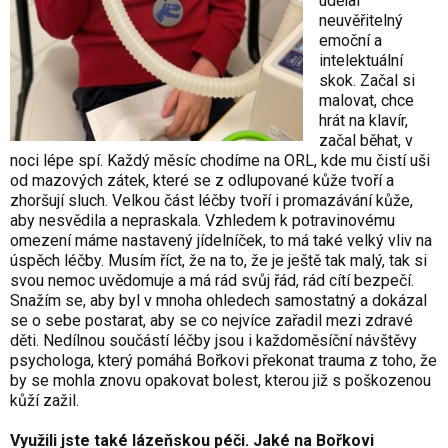
udělal
neuvěřitelný
emoční a
intelektuální
skok. Začal si
malovat, chce
hrát na klavír,
začal běhat, v
noci lépe spí. Každý měsíc chodíme na ORL, kde mu čistí uši
od mazových zátek, které se z odlupované kůže tvoří a
zhoršují sluch. Velkou část léčby tvoří i promazávání kůže,
aby nesvědila a nepraskala. Vzhledem k potravinovému
omezení máme nastavený jídelníček, to má také velký vliv na
úspěch léčby. Musím říct, že na to, že je ještě tak malý, tak si
svou nemoc uvědomuje a má rád svůj řád, rád cítí bezpečí.
Snažím se, aby byl v mnoha ohledech samostatný a dokázal
se o sebe postarat, aby se co nejvíce zařadil mezi zdravé
děti. Nedílnou součástí léčby jsou i každoměsíční návštěvy
psychologa, který pomáhá Bořkovi překonat trauma z toho, že
by se mohla znovu opakovat bolest, kterou již s poškozenou
kůží zažil.
Využili jste také lázeňskou péči. Jaké na Bořkovi