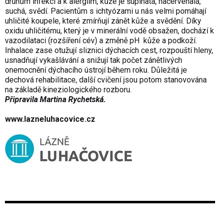
druhům infekcí a k alergiím, kůže je šupinatá, načervenalá,
suchá, svědí. Pacientům s ichtyózami u nás velmi pomáhají
uhličité koupele, které zmírňují zánět kůže a svědění. Díky
oxidu uhličitému, který je v minerální vodě obsažen, dochází k
vazodilataci (rozšíření cév) a změně pH kůže a podkoží.
Inhalace zase otužují sliznici dýchacích cest, rozpouští hleny,
usnadňují vykašlávání a snižují tak počet zánětlivých
onemocnění dýchacího ústrojí během roku. Důležitá je
dechová rehabilitace, další cvičení jsou potom stanovována
na základě kineziologického rozboru.
Připravila Martina Rychetská.
www.lazneluhacovice.cz