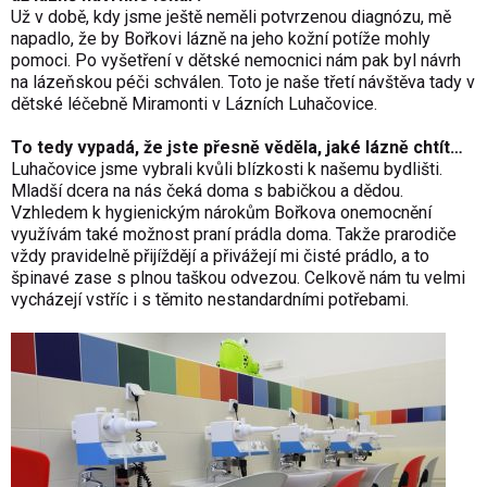
Už v době, kdy jsme ještě neměli potvrzenou diagnózu, mě
napadlo, že by Bořkovi lázně na jeho kožní potíže mohly
pomoci. Po vyšetření v dětské nemocnici nám pak byl návrh
na lázeňskou péči schválen. Toto je naše třetí návštěva tady v
dětské léčebně Miramonti v Lázních Luhačovice.
To tedy vypadá, že jste přesně věděla, jaké lázně chtít…
Luhačovice jsme vybrali kvůli blízkosti k našemu bydlišti.
Mladší dcera na nás čeká doma s babičkou a dědou.
Vzhledem k hygienickým nárokům Bořkova onemocnění
využívám také možnost praní prádla doma. Takže prarodiče
vždy pravidelně přijíždějí a přivážejí mi čisté prádlo, a to
špinavé zase s plnou taškou odvezou. Celkově nám tu velmi
vycházejí vstříc i s těmito nestandardními potřebami.