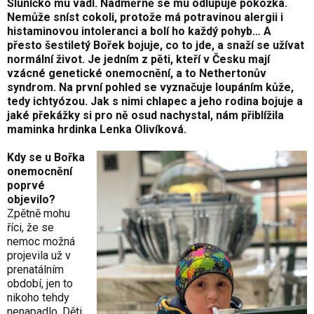
Sluníčko mu vadí. Nadměrně se mu odlupuje pokožka.
Nemůže sníst cokoli, protože má potravinou alergii i
histaminovou intoleranci a bolí ho každý pohyb… A
přesto šestiletý Bořek bojuje, co to jde, a snaží se užívat
normální život. Je jedním z pěti, kteří v Česku mají
vzácné genetické onemocnění, a to Nethertonův
syndrom. Na první pohled se vyznačuje loupáním kůže,
tedy ichtyózou. Jak s nimi chlapec a jeho rodina bojuje a
jaké překážky si pro ně osud nachystal, nám přiblížila
maminka hrdinka Lenka Olivíková.
Kdy se u Bořka
onemocnění
poprvé
objevilo?
Zpětně mohu
říci, že se
nemoc možná
projevila už v
prenatálním
období, jen to
nikoho tehdy
nenapadlo. Děti