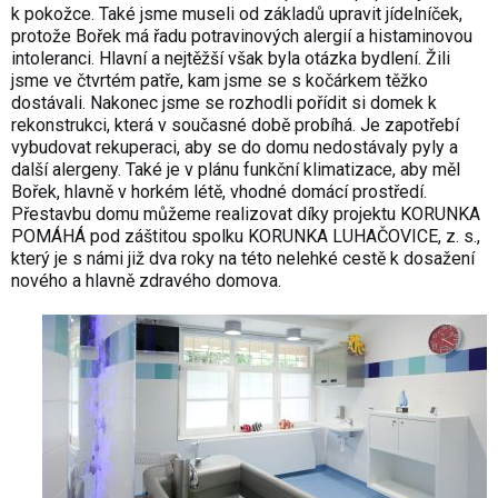
k pokožce. Také jsme museli od základů upravit jídelníček,
protože Bořek má řadu potravinových alergií a histaminovou
intoleranci. Hlavní a nejtěžší však byla otázka bydlení. Žili
jsme ve čtvrtém patře, kam jsme se s kočárkem těžko
dostávali. Nakonec jsme se rozhodli pořídit si domek k
rekonstrukci, která v současné době probíhá. Je zapotřebí
vybudovat rekuperaci, aby se do domu nedostávaly pyly a
další alergeny. Také je v plánu funkční klimatizace, aby měl
Bořek, hlavně v horkém létě, vhodné domácí prostředí.
Přestavbu domu můžeme realizovat díky projektu KORUNKA
POMÁHÁ pod záštitou spolku KORUNKA LUHAČOVICE, z. s.,
který je s námi již dva roky na této nelehké cestě k dosažení
nového a hlavně zdravého domova.