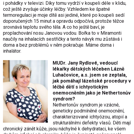
i pohádky v televizi. Díky tomu vydrží v koupeli déle v klidu,
což ještě zvyšuje účinky léčby. Vzhledem ke špatné
termoregulaci je moje dítě asi jediné, které po koupeli sedí
doporučených 15 minut a opravdu odpočívá, protože těžce
srovnává teplotu svého těla. A co ho ještě baví, je
proplachování nosu Janovou vodou. Bořka to v Miramonti
naučily na inhalacích sestřičky a tento návyk mu zůstává i
doma a bez problémů v něm pokračuje. Máme doma i
inhalátor.
MUDr. Jany Rydlové, vedoucí
lékařky dětských léčeben Lázně
Luhačovice, a.s. jsem se zeptala,
jak pomáhají lázeňské procedury v
léčbě dětí s ichtyotickým
onemocněním jako je Nethertonův
syndrom?
Nethertonův syndrom je vzácné,
geneticky podmíněné onemocnění,
charakterizované ichtyózou, atopií a
strukturálními defekty vlasů. Děti mají
chronický zánět kůže, jsou náchylné k dehydrataci, ke všem