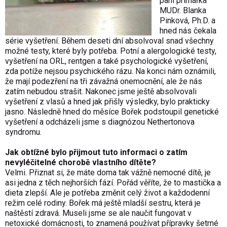
paní primářka
MUDr. Blanka
Pinková, Ph.D. a
hned nás čekala
série vyšetření. Během deseti dní absolvoval snad všechny
možné testy, které byly potřeba. Potní a alergologické testy,
vyšetření na ORL, rentgen a také psychologické vyšetření,
zda potíže nejsou psychického rázu. Na konci nám oznámili,
že mají podezření na tři závažná onemocnění, ale že nás
zatím nebudou strašit. Nakonec jsme ještě absolvovali
vyšetření z vlasů a hned jak přišly výsledky, bylo prakticky
jasno. Následně hned do měsíce Bořek podstoupil genetické
vyšetření a odcházeli jsme s diagnózou Nethertonova
syndromu.
Jak obtížné bylo přijmout tuto informaci o zatím
nevyléčitelné chorobě vlastního dítěte?
Velmi. Přiznat si, že máte doma tak vážně nemocné dítě, je
asi jedna z těch nejhorších fází. Pořád věříte, že to mastička a
dieta zlepší. Ale je potřeba změnit celý život a každodenní
režim celé rodiny. Bořek má ještě mladší sestru, která je
naštěstí zdravá. Museli jsme se ale naučit fungovat v
netoxické domácnosti, to znamená používat přípravky šetrné