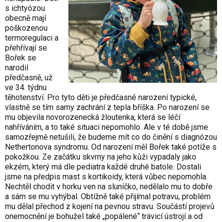
s ichtyózou
obecně mají
poškozenou
termoregulaci a
přehřívají se.
Bořek se
narodil
předčasně, už
ve 34. týdnu
těhotenství. Pro tyto děti je předčasné narození typické,
vlastně se tím samy zachrání z tepla bříška. Po narození se
mu objevila novorozenecká žloutenka, která se léčí
nahříváním, a to také situaci nepomohlo. Ale v té době jsme
samozřejmě netušili, že budeme mít co do činění s diagnózou
Nethertonova syndromu. Od narození měl Bořek také potíže s
pokožkou. Ze začátku skvrny na jeho kůži vypadaly jako
ekzém, který má dle pediatra každé druhé batole. Dostali
jsme na předpis mast s kortikoidy, která vůbec nepomohla.
Nechtěl chodit v horku ven na sluníčko, nedělalo mu to dobře
a sám se mu vyhýbal. Obtížně také přijímal potravu, problém
mu dělal přechod z kojení na pevnou stravu. Součástí projevů
onemocnění je bohužel také „popálené“ trávicí ústrojí a od