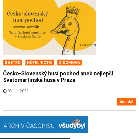
GASTRO
HOTELNICTVÍ
Z DOMOVA
Česko-Slovenský husí pochod aneb nejlepší
Svatomartinská husa v Praze
03. 11. 2021
číst dál