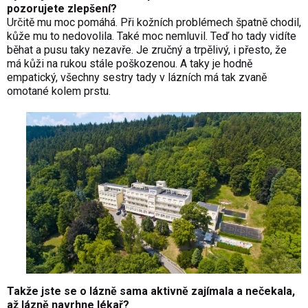
pozorujete zlepšení?
Určitě mu moc pomáhá. Při kožních problémech špatně chodil,
kůže mu to nedovolila. Také moc nemluvil. Teď ho tady vidíte
běhat a pusu taky nezavře. Je zručný a trpělivý, i přesto, že
má kůži na rukou stále poškozenou. A taky je hodně
empatický, všechny sestry tady v lázních má tak zvaně
omotané kolem prstu.
Takže jste se o lázně sama aktivně zajímala a nečekala,
až lázně navrhne lékař?