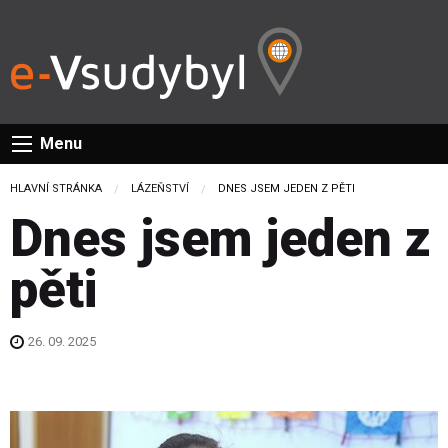
Menu
HLAVNÍ STRÁNKA
LÁZEŇSTVÍ
CURRENT:
DNES JSEM JEDEN Z PĚTI
Dnes jsem jeden z
pěti
26. 09. 2025