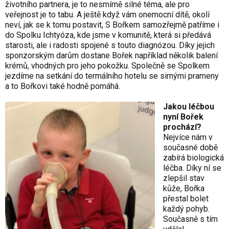
životního partnera, je to nesmírně silné téma, ale pro
veřejnost je to tabu. A ještě když vám onemocní dítě, okolí
neví, jak se k tomu postavit, S Bořkem samozřejmě patříme i
do Spolku Ichtyóza, kde jsme v komunitě, která si předává
starosti, ale i radosti spojené s touto diagnózou. Díky jejich
sponzorským darům dostane Bořek například několik balení
krémů, vhodných pro jeho pokožku. Společně se Spolkem
jezdíme na setkání do termálního hotelu se sirnými prameny
a to Bořkovi také hodně pomáhá.
Jakou léčbou
nyní Bořek
prochází?
Nejvíce nám v
současné době
zabírá biologická
léčba. Díky ní se
zlepšil stav
kůže, Bořka
přestal bolet
každý pohyb.
Současně s tím