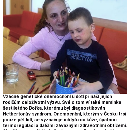
Vzácné genetické onemocnění u dětí přináší jejich
rodičům celoživotní výzvu. Své o tom ví také maminka
šestiletého Bořka, kterému byl diagnostikován
Nethertonův syndrom. Onemocnění, kterým v Česku trpí
pouze pět lidí, se vyznačuje ichtyózou kůže, špatnou
termoregulací a dalšími závažnými zdravotními obtížemi.