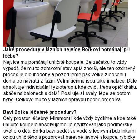
Jaké procedury v lázních nejvíce Bořkovi pomáhají při
léčbě?
Nejvíce mu pomáhají uhličité koupele. Ze začátku to vždy
vypadá, že mu to zdravotní stav spíš zhorší, ale ten ozdravný
proces je dlouhodobý a pozorujeme pak velké zlepšení i
doma po návratu z lázní. Velmi účinné jsou také inhalace. Dále
absolvuje individuální fyzioterapii, kde cvičí, třeba opičí dráhu,
skáče na balonech a další. Posiluje si svaly, lépe se potom
hýbe. Celkově mu to v lázních opravdu hodně prospívá.
Baví Bořka léčebné procedury?
Celý prostor léčebny Miramonti, kde vždy bydlíme a kde také
uhličité koupele absolvujeme, je stylizován jako podmořský
svět pro děti. Bořka baví sedět ve vodě s léčivými bublinkami
oxidu uhličitého a pozorovat barevné lávové sloupce, rybičky