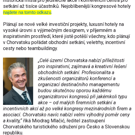
historická místa pro jedinečné akce i konferenční centra pro
setkání až tisíce účastníků. Nejoblíbenější kongresové hotely
.
najdete na tomto odkazu
Plánují se nové velké investiční projekty, luxusní hotely na
vysoké úrovni s výjimečným designem, v příjemném a
inspirativním prostředí, které jistě potěší všechny, kdo plánují
v Chorvatsku pořádat obchodní setkání, veletrhy, incentivní
cesty nebo teambuildingy.
„Celé území Chorvatska nabízí příležitosti
pro inspirativní, zajímavá a kreativní řešení
obchodních setkání. Profesionalita a
zkušenosti organizátorů konferencí a
organizací destinačního managementu
budou skutečnou oporou každému
organizátorovi kongresů při jakémkoli typu
akce – od malých firemních setkání a
incentivních akcí až po velké kongresy mezinárodních firem a
asociací. Chorvatsko navíc nabízí velmi výhodný poměr ceny
a kvality,“
říká Miodrag Mlačić, ředitel zastoupení
Chorvatského turistického sdružení pro Česko a Slovenskou
republiku.