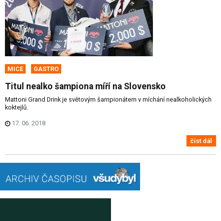
MICE
GASTRO
Titul nealko šampiona míří na Slovensko
Mattoni Grand Drink je světovým šampionátem v míchání nealkoholických
koktejlů.
17. 06. 2018
číst dál