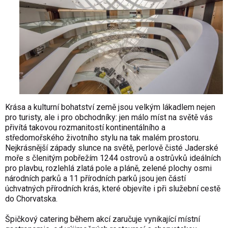
Krása a kulturní bohatství země jsou velkým lákadlem nejen
pro turisty, ale i pro obchodníky: jen málo míst na světě vás
přivítá takovou rozmanitostí kontinentálního a
středomořského životního stylu na tak malém prostoru.
Nejkrásnější západy slunce na světě, perlově čisté Jaderské
moře s členitým pobřežím 1244 ostrovů a ostrůvků ideálních
pro plavbu, rozlehlá zlatá pole a pláně, zelené plochy osmi
národních parků a 11 přírodních parků jsou jen částí
úchvatných přírodních krás, které objevíte i při služební cestě
do Chorvatska.
Špičkový catering během akcí zaručuje vynikající místní