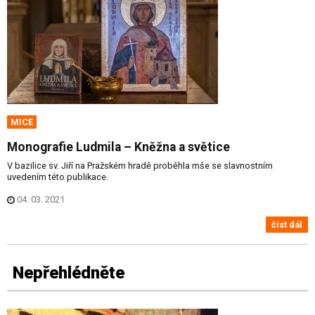
MICE
Monografie Ludmila – Kněžna a světice
V bazilice sv. Jiří na Pražském hradě proběhla mše se slavnostním
uvedením této publikace.
04. 03. 2021
číst dál
Nepřehlédněte