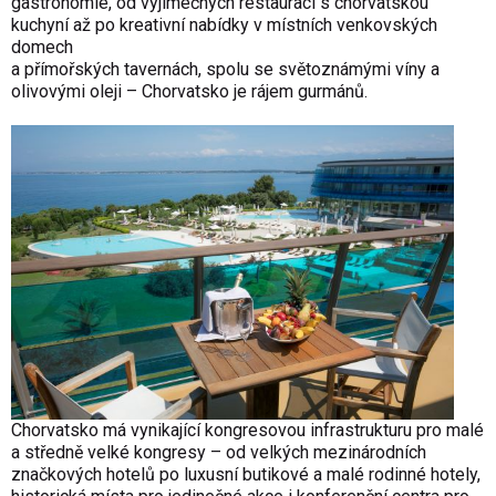
gastronomie, od výjimečných restaurací s chorvatskou
kuchyní až po kreativní nabídky v místních venkovských
domech
a přímořských tavernách, spolu se světoznámými víny a
olivovými oleji – Chorvatsko je rájem gurmánů.
Chorvatsko má vynikající kongresovou infrastrukturu pro malé
a středně velké kongresy – od velkých mezinárodních
značkových hotelů po luxusní butikové a malé rodinné hotely,