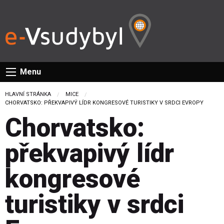
Menu
HLAVNÍ STRÁNKA
MICE
CURRENT:
CHORVATSKO: PŘEKVAPIVÝ LÍDR KONGRESOVÉ TURISTIKY V SRDCI EVROPY
Chorvatsko:
překvapivý lídr
kongresové
turistiky v srdci