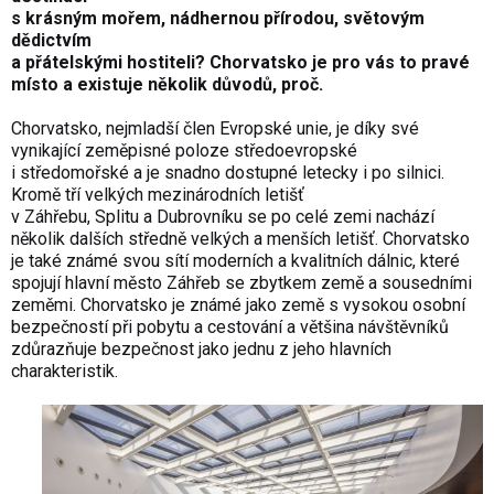
s krásným mořem, nádhernou přírodou, světovým
dědictvím
a přátelskými hostiteli? Chorvatsko je pro vás to pravé
místo a existuje několik důvodů, proč.
Chorvatsko, nejmladší člen Evropské unie, je díky své
vynikající zeměpisné poloze středoevropské
i středomořské a je snadno dostupné letecky i po silnici.
Kromě tří velkých mezinárodních letišť
v Záhřebu, Splitu a Dubrovníku se po celé zemi nachází
několik dalších středně velkých a menších letišť. Chorvatsko
je také známé svou sítí moderních a kvalitních dálnic, které
spojují hlavní město Záhřeb se zbytkem země a sousedními
zeměmi. Chorvatsko je známé jako země s vysokou osobní
bezpečností při pobytu a cestování a většina návštěvníků
zdůrazňuje bezpečnost jako jednu z jeho hlavních
charakteristik.