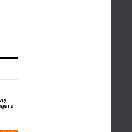
ery
je i u