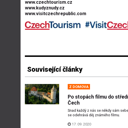
www.czechtourism.cz
www.kudyznudy.cz
www.visitczechrepublic.com
Související články
Z DOMOVA
Po stopách filmu do střed
Čech
Snad každý z nás se někdy sám sebe 
se odehrává děj známého filmu.
17. 09. 2020