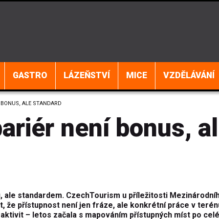
GASTRO
LÁZEŇSTVÍ
MICE
VZDĚLÁVÁNÍ
Í BONUS, ALE STANDARD
ariér není bonus, a
, ale standardem. CzechTourism u příležitosti Mezinárodní
 že přístupnost není jen fráze, ale konkrétní práce v terén
 aktivit – letos začala s mapováním přístupných míst po cel