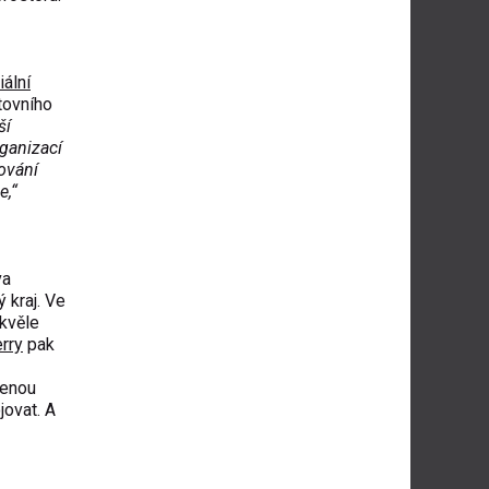
ální
tovního
ší
ganizací
ňování
e,“
va
 kraj. Ve
kvěle
erry
pak
řenou
jovat. A