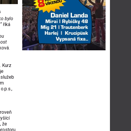
ý
ko bylo
,“
říká
ou
nost
ková.
. Kurz
je
 služeb
sm
 o.p.s.
,
ároveň
yšící
, že
rostoru.