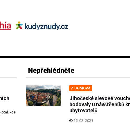
Nepřehlédněte
Z DOMOVA
ních
Jihočeské slevové vouch
bodovaly u návštěvníků kra
ubytovatelů
ptal, kde
25. 02. 2021