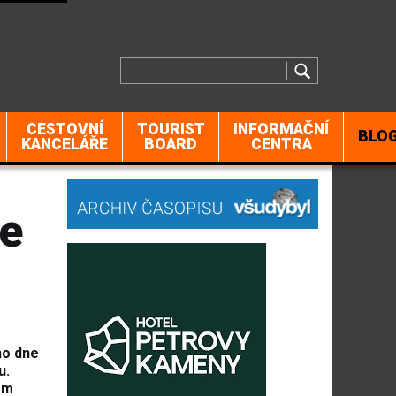
CESTOVNÍ
TOURIST
INFORMAČNÍ
BLO
KANCELÁŘE
BOARD
CENTRA
le
ho dne
u.
ém