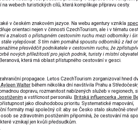
a webech turistických cílů, která komplikuje přípravu cesty.
 také v českém znakovém jazyce. Na webu agentury vznikla
speci
dňuje orientaci nejen v činnosti CzechTourism, ale i v tématu ces
omí a znalosti o přístupném cestovním ruchu mezi odborníky i šir
 stále vylepšovat. S tím nám pomáhá spoustu odborníků z řad or
se snažíme přesvědčit podnikatele v cestovním ruchu, že zpřístup
rbě nových příležitostí pro jejich podnik, turisty i místní obyvatel
ranová, která má oblast přístupného cestování v gesci.
 zahraniční propagace. Letos CzechTourism zorganizoval hned d
 Ayleen Walter
během několika dní navštívila Prahu a Středočeský
omadnou dopravu, rozmanitost nabízených služeb v regionech, s
postižením
a vstřícnost personálu.
Britská influencerka Jennie B
přístupnost jako dlouhodobou prioritu. Systematické mapování,
ční formáty mají společný cíl: aby se Česko stalo skutečně otev
n osob se zdravotním postižením připomíná, že cestování má spo
které vznikají jen kvůli předsudkům.
.