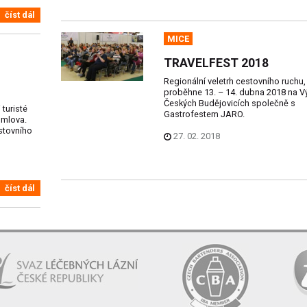
číst dál
MICE
TRAVELFEST 2018
Regionální veletrh cestovního ruchu, 
proběhne 13. – 14. dubna 2018 na Vý
Českých Budějovicích společně s
turisté
Gastrofestem JARO.
umlova.
stovního
27. 02. 2018
číst dál