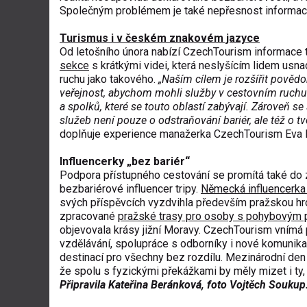
Společným problémem je také nepřesnost informací n
Turismus i v českém znakovém jazyce
Od letošního února nabízí CzechTourism informace
sekce
s krátkými videi, která neslyšícím lidem usna
ruchu jako takového.
„Naším cílem je rozšířit pověd
veřejnost, abychom mohli služby v cestovním ruchu
a spolků, které se touto oblastí zabývají. Zároveň 
služeb není pouze o odstraňování bariér, ale též o tvo
doplňuje experience manažerka CzechTourism Eva Be
Influencerky „bez bariér“
Podpora přístupného cestování se promítá také do
bezbariérové influencer tripy.
Německá influencerka
svých příspěvcích vyzdvihla především pražskou hr
zpracované
pražské trasy pro osoby s pohybovým 
objevovala krásy jižní Moravy. CzechTourism vnímá 
vzdělávání, spolupráce s odborníky i nové komunika
destinací pro všechny bez rozdílu. Mezinárodní de
že spolu s fyzickými překážkami by měly mizet i ty, 
Připravila Kateřina Beránková, foto Vojtěch Soukup