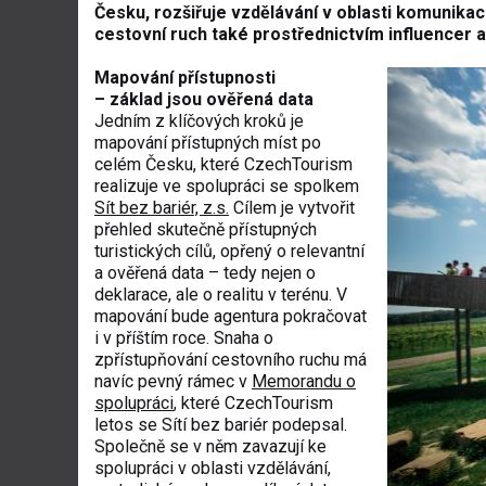
Česku, rozšiřuje vzdělávání v oblasti komunikac
cestovní ruch také prostřednictvím influencer a
Mapování přístupnosti
– základ jsou ověřená data
Jedním z klíčových kroků je
mapování přístupných míst po
celém Česku, které CzechTourism
realizuje ve spolupráci se spolkem
Sít bez bariér, z.s
.
Cílem je vytvořit
přehled skutečně přístupných
turistických cílů, opřený o relevantní
a ověřená data – tedy nejen o
deklarace, ale o realitu v terénu. V
mapování bude agentura pokračovat
i v příštím roce. Snaha o
zpřístupňování cestovního ruchu má
navíc pevný rámec v
Memorandu o
spolupráci
, které CzechTourism
letos se Sítí bez bariér podepsal.
Společně se v něm zavazují ke
spolupráci v oblasti vzdělávání,