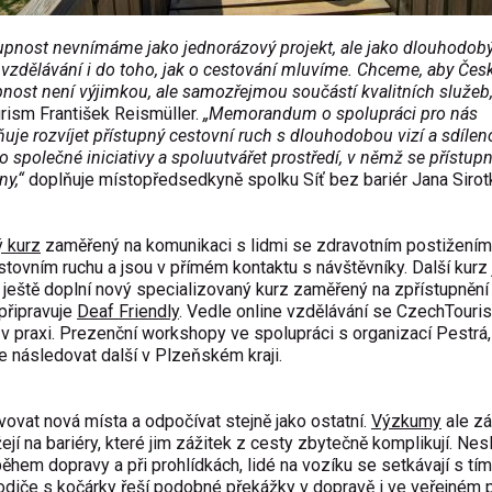
tupnost nevnímáme jako jednorázový projekt, ale jako dlouhodob
vzdělávání i do toho, jak o cestování mluvíme. Chceme, aby Čes
upnost není výjimkou, ale samozřejmou součástí kvalitních služeb
rism František Reismüller.
„Memorandum o spolupráci pro nás
uje rozvíjet přístupný cestovní ruch s dlouhodobou vizí a sdílen
 společné iniciativy a spoluutvářet prostředí, v němž se přístup
y,“
doplňuje místopředsedkyně spolku Síť bez bariér Jana Sirot
ý kurz
zaměřený na komunikaci s lidmi se zdravotním postižením
stovním ruchu a jsou v přímém kontaktu s návštěvníky. Další kurz 
o ještě doplní nový specializovaný kurz zaměřený na zpřístupnění
připravuje
Deaf Friendly
. Vedle online vzdělávání se CzechTouri
í v praxi. Prezenční workshopy ve spolupráci s organizací
Pestrá,
e následovat další v Plzeňském kraji.
vovat nová místa a odpočívat stejně jako ostatní.
Výzkumy
ale z
jí na bariéry, které jim zážitek z cesty zbytečně komplikují. Nesl
během dopravy a při prohlídkách, lidé na vozíku se setkávají s tím
rodiče s kočárky řeší podobné překážky v dopravě i ve veřejném p