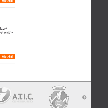
číst dál
který
stavišti v
číst dál