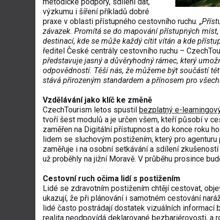
metodické podpory, sdílení dat,
výzkumu i šíření příkladů dobré
praxe v oblasti přístupného cestovního ruchu.
„Přís
závazek. Promítá se do mapování přístupných míst, 
destinací, kde se může každý cítit vítán a kde příst
ředitel České centrály cestovního ruchu – CzechTou
představuje jasný a důvěryhodný rámec, který umožň
odpovědností. Těší nás, že můžeme být součástí této
stává přirozeným standardem a přínosem pro všechn
Vzdělávání jako klíč ke změně
CzechTourism letos spustil
bezplatný e-learningov
tvoří šest modulů a je určen všem, kteří působí v ce
zaměřen na Digitální přístupnost a do konce roku h
lidem se sluchovým postižením, který pro agenturu 
zaměřuje i na osobní setkávání a sdílení zkušenost
už proběhly na jižní Moravě. V průběhu prosince bud
Cestovní ruch očima lidí s postižením
Lidé se zdravotním postižením chtějí cestovat, obje
ukazují, že při plánování i samotném cestování naráže
lidé často postrádají dostatek vizuálních informací 
realita neodpovídá deklarované bezbariérovosti, a 