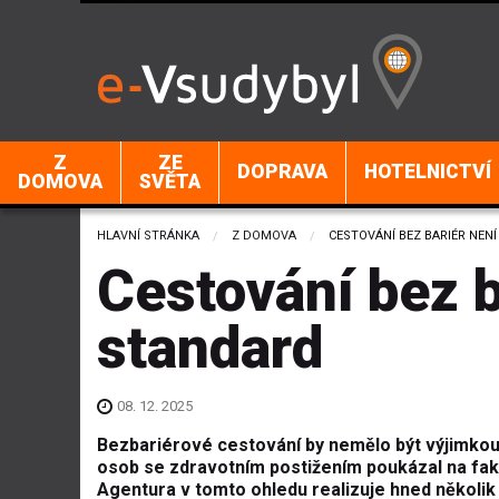
Z
ZE
DOPRAVA
HOTELNICTVÍ
DOMOVA
SVĚTA
HLAVNÍ STRÁNKA
Z DOMOVA
CURRENT:
CESTOVÁNÍ BEZ BARIÉR NEN
Cestování bez b
standard
08. 12. 2025
Bezbariérové cestování by nemělo být výjimkou
osob se zdravotním postižením poukázal na fakt,
Agentura v tomto ohledu realizuje hned několik