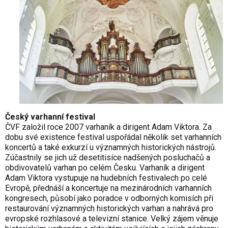
Český varhanní festival
ČVF založil roce 2007 varhaník a dirigent Adam Viktora. Za
dobu své existence festival uspořádal několik set varhanních
koncertů a také exkurzí u významných historických nástrojů.
Zúčastnily se jich už desetitisíce nadšených posluchačů a
obdivovatelů varhan po celém Česku. Varhaník a dirigent
Adam Viktora vystupuje na hudebních festivalech po celé
Evropě, přednáší a koncertuje na mezinárodních varhanních
kongresech, působí jako poradce v odborných komisích při
restaurování významných historických varhan a nahrává pro
evropské rozhlasové a televizní stanice. Velký zájem věnuje