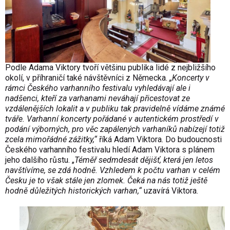
Podle Adama Viktory tvoří většinu publika lidé z nejbližšího
okolí, v příhraničí také návštěvníci z Německa.
„Koncerty v
rámci Českého varhanního festivalu vyhledávají ale i
nadšenci, kteří za varhanami neváhají přicestovat ze
vzdálenějších lokalit a v publiku tak pravidelně vídáme známé
tváře. Varhanní koncerty pořádané v autentickém prostředí v
podání výborných, pro věc zapálených varhaníků nabízejí totiž
zcela mimořádné zážitky,“
říká Adam Viktora. Do budoucnosti
Českého varhanního festivalu hledí Adam Viktora s plánem
jeho dalšího růstu. „
Téměř sedmdesát dějišť, která jen letos
navštívíme, se zdá hodně. Vzhledem k počtu varhan v celém
Česku je to však stále jen zlomek. Čeká na nás totiž ještě
hodně důležitých historických varhan,“
uzavírá Viktora.