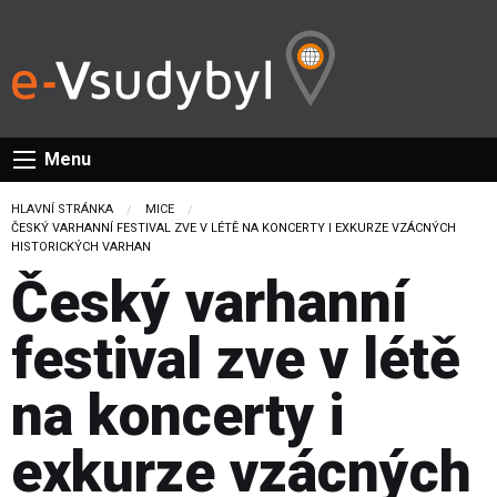
Menu
HLAVNÍ STRÁNKA
MICE
CURRENT:
ČESKÝ VARHANNÍ FESTIVAL ZVE V LÉTĚ NA KONCERTY I EXKURZE VZÁCNÝCH
HISTORICKÝCH VARHAN
Český varhanní
festival zve v létě
na koncerty i
exkurze vzácných