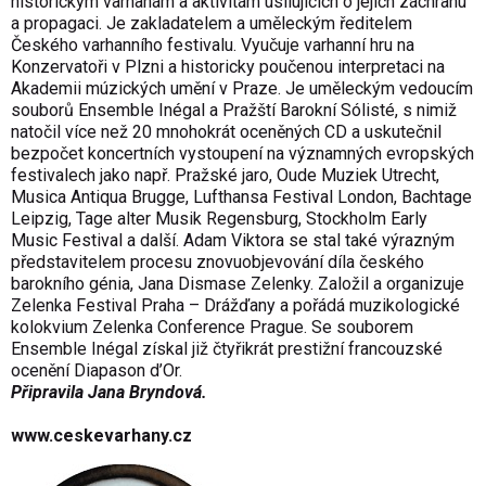
historickým varhanám a aktivitám usilujících o jejich záchranu
a propagaci. Je zakladatelem a uměleckým ředitelem
Českého varhanního festivalu. Vyučuje varhanní hru na
Konzervatoři v Plzni a historicky poučenou interpretaci na
Akademii múzických umění v Praze. Je uměleckým vedoucím
souborů Ensemble Inégal a Pražští Barokní Sólisté, s nimiž
natočil více než 20 mnohokrát oceněných CD a uskutečnil
bezpočet koncertních vystoupení na významných evropských
festivalech jako např. Pražské jaro, Oude Muziek Utrecht,
Musica Antiqua Brugge, Lufthansa Festival London, Bachtage
Leipzig, Tage alter Musik Regensburg, Stockholm Early
Music Festival a další. Adam Viktora se stal také výrazným
představitelem procesu znovuobjevování díla českého
barokního génia, Jana Dismase Zelenky. Založil a organizuje
Zelenka Festival Praha – Drážďany a pořádá muzikologické
kolokvium Zelenka Conference Prague. Se souborem
Ensemble Inégal získal již čtyřikrát prestižní francouzské
ocenění Diapason d’Or.
Připravila Jana Bryndová.
www.ceskevarhany.cz