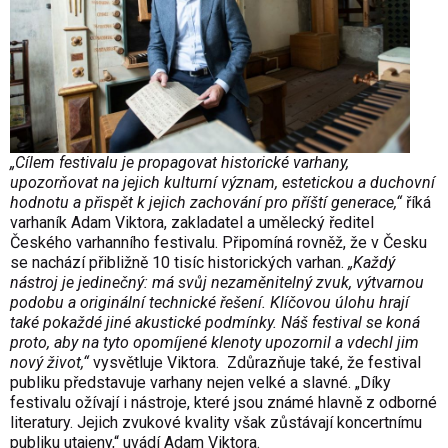
„Cílem festivalu je propagovat historické varhany,
upozorňovat na jejich kulturní význam, estetickou a duchovní
hodnotu a přispět k jejich zachování pro příští generace,“
říká
varhaník Adam Viktora, zakladatel a umělecký ředitel
Českého varhanního festivalu. Připomíná rovněž, že v Česku
se nachází přibližně 10 tisíc historických varhan.
„Každý
nástroj je jedinečný: má svůj nezaměnitelný zvuk, výtvarnou
podobu a originální technické řešení. Klíčovou úlohu hrají
také pokaždé jiné akustické podmínky. Náš festival se koná
proto, aby na tyto opomíjené klenoty upozornil a vdechl jim
nový život,“
vysvětluje Viktora. Zdůrazňuje také, že festival
publiku představuje varhany nejen velké a slavné. „Díky
festivalu ožívají i nástroje, které jsou známé hlavně z odborné
literatury. Jejich zvukové kvality však zůstávají koncertnímu
publiku utajeny,“ uvádí Adam Viktora.