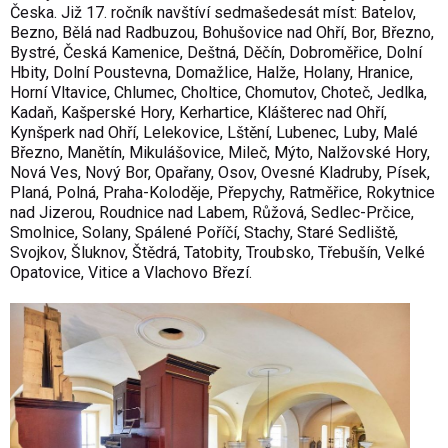
Česka. Již 17. ročník navštíví sedmašedesát míst: Batelov,
Bezno, Bělá nad Radbuzou, Bohušovice nad Ohří, Bor, Březno,
Bystré, Česká Kamenice, Deštná, Děčín, Dobroměřice, Dolní
Hbity, Dolní Poustevna, Domažlice, Halže, Holany, Hranice,
Horní Vltavice, Chlumec, Choltice, Chomutov, Choteč, Jedlka,
Kadaň, Kašperské Hory, Kerhartice, Klášterec nad Ohří,
Kynšperk nad Ohří, Lelekovice, Lštění, Lubenec, Luby, Malé
Březno, Manětín, Mikulášovice, Mileč, Mýto, Nalžovské Hory,
Nová Ves, Nový Bor, Opařany, Osov, Ovesné Kladruby, Písek,
Planá, Polná, Praha-Koloděje, Přepychy, Ratměřice, Rokytnice
nad Jizerou, Roudnice nad Labem, Růžová, Sedlec-Prčice,
Smolnice, Solany, Spálené Poříčí, Stachy, Staré Sedliště,
Svojkov, Šluknov, Štědrá, Tatobity, Troubsko, Třebušín, Velké
Opatovice, Vitice a Vlachovo Březí.