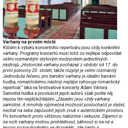
Varhany na prvním místě
Klíčem k výběru koncertního repertoáru jsou vždy konkrétní
varhany. Programy koncertů musí totiž co nejlépe odpovídat
velmi rozmanitým stylovým možnostem jednotlivých
nástrojů.
„Historické varhany pocházejí z období od 17. do
první poloviny 20. století, takže rozptyl je velmi rozmanitý.
Jednoduše řečeno, pro barokní varhany je ideální barokní
hudba, romantickému nástroji nejlépe vyhovuje romantický
repertoár,“
láká na festivalové koncerty Adam Viktora.
Samotná hudba a proslulost jejich autorů však podle něj
nejsou tím nejdůležitějším.
„Zásadní jsou vždy varhany
samotné. A mnohdy výjimečná možnost posluchačů je slyšet,
nechat na sebe zapůsobit jejich zvuk v autentickém prostoru.
Po koncertech proto většinou nabízíme i exkurze. Zájemci si
na nich varhany mohou prohlédnout, sáhnout si na ně a
leccos pozoruhodného se dozvědět. Jde často o