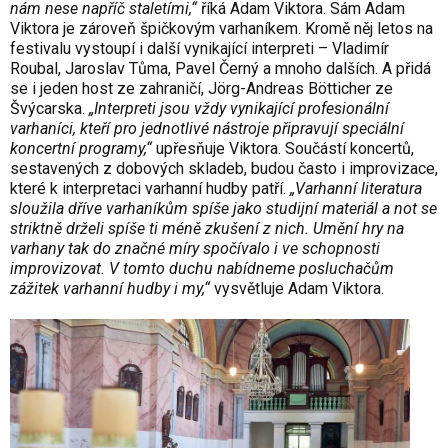
nám nese napříč staletími,“
říká Adam Viktora. Sám Adam
Viktora je zároveň špičkovým varhaníkem. Kromě něj letos na
festivalu vystoupí i další vynikající interpreti – Vladimír
Roubal, Jaroslav Tůma, Pavel Černý a mnoho dalších. A přidá
se i jeden host ze zahraničí, Jörg-Andreas Bötticher ze
Švýcarska.
„Interpreti jsou vždy vynikající profesionální
varhaníci, kteří pro jednotlivé nástroje připravují speciální
koncertní programy,“
upřesňuje Viktora. Součástí koncertů,
sestavených z dobových skladeb, budou často i improvizace,
které k interpretaci varhanní hudby patří.
„Varhanní literatura
sloužila dříve varhaníkům spíše jako studijní materiál a not se
striktně drželi spíše ti méně zkušení z nich. Umění hry na
varhany tak do značné míry spočívalo i ve schopnosti
improvizovat. V tomto duchu nabídneme posluchačům
zážitek varhanní hudby i my,“
vysvětluje Adam Viktora.