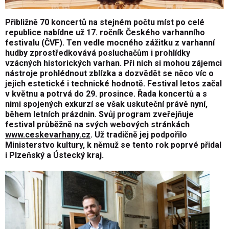
Přibližně 70 koncertů na stejném počtu míst po celé
republice nabídne už 17. ročník Českého varhanního
festivalu (ČVF). Ten vedle mocného zážitku z varhanní
hudby zprostředkovává posluchačům i prohlídky
vzácných historických varhan. Při nich si mohou zájemci
nástroje prohlédnout zblízka a dozvědět se něco víc o
jejich estetické i technické hodnotě. Festival letos začal
v květnu a potrvá do 29. prosince. Řada koncertů a s
nimi spojených exkurzí se však uskuteční právě nyní,
během letních prázdnin. Svůj program zveřejňuje
festival průběžně na svých webových stránkách
www.ceskevarhany.cz
. Už tradičně jej podpořilo
Ministerstvo kultury, k němuž se tento rok poprvé přidal
i Plzeňský a Ústecký kraj.