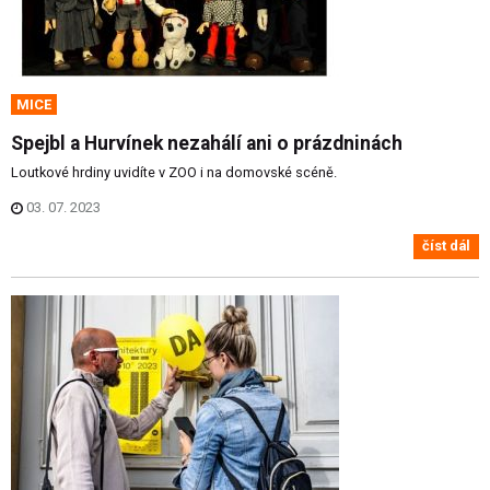
MICE
Spejbl a Hurvínek nezahálí ani o prázdninách
Loutkové hrdiny uvidíte v ZOO i na domovské scéně.
03. 07. 2023
číst dál