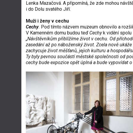
Lenka Mazačová. A připomíná, že zde mohou návštěv
i do Dolu svatého Jiří.
Muži i ženy v cechu
Cechy
.
Pod tímto názvem muzeum obnovilo a rozšíři
V Kamenném domu budou teď
Cechy
k vidění spolu 
„Návštěvníkům přiblížíme život v cechu. Od příchod
zasedání až po náboženský život. Zcela nově ukáže 
zachycuje život měšťanů, jejich kulturu a hospodářsk
Ty byly pevnou součástí městské společnosti od počá
cechy bude expozice opět úplná a bude vypovídat o