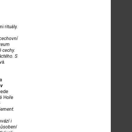
 rituály.
 cechovní
zeum
é cechy.
áctého. S
vá.
 a
ův
vede
né Hoře
é
lement.
vází i
působení