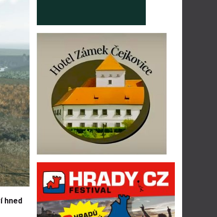
í hned