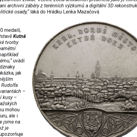
ni archivní záběry z terénních výzkumů a digitální 3D rekonstruk
litické osady,“
láká do Hrádku Lenka Mazačová.
0 medailí,
ýstavě
Kutná
é tvorby
 pamětní
apříklad
kému,“
uvádí
odznaky
ukázka, jak
nějším
 Rudolfa
variantách –
ší kusy –
ražských
dku mohou
ru, ale i
e jsme na
ož je
upozorňuje