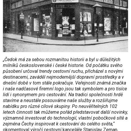
„Čedok má za sebou rozmanitou historii a byl u důležitých
milníků československé i české historie. Od počátku svého
působení určoval trendy cestovní ruchu, přicházel s novými
destinacemi, zaváděl nejmodernější dopravní prostředky a v
dnešní době v tom stále pokračuje. Veřejnosti známá značka
i naše nadčasové firemní logo jsou tak symbolem a pro tisíce
lidí i synonymem pro cestování. Na tradici společnosti hrdě
stavíme a neustále posouváme naše služby a rozšiřujme
nabídku pro různé cílové skupiny. Po neuvěřitelných 102
letech činnosti tak můžeme pořád představovat další novinky,
významně investovat do technologií, vlastní pobočkové sítě a
zejména Čechy inspirovat k cestování do celého světa,“
okomentoval výročí cestovní kanceláře Stanislav Zeman,