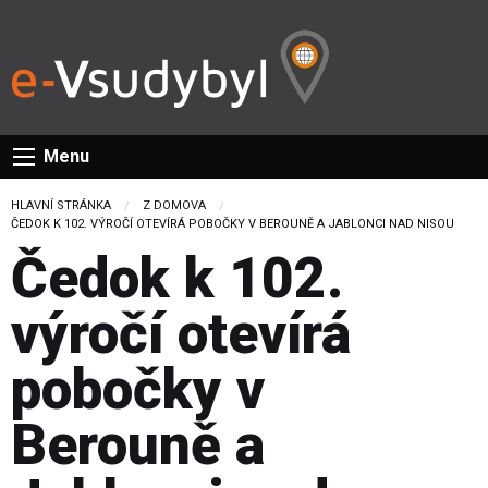
Menu
HLAVNÍ STRÁNKA
Z DOMOVA
CURRENT:
ČEDOK K 102. VÝROČÍ OTEVÍRÁ POBOČKY V BEROUNĚ A JABLONCI NAD NISOU
Čedok k 102.
výročí otevírá
pobočky v
Berouně a