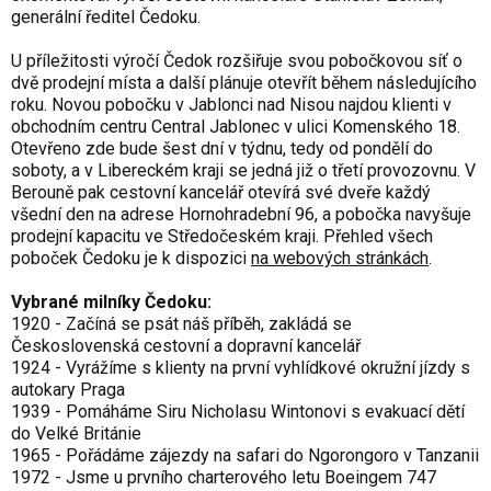
generální ředitel Čedoku.
U příležitosti výročí Čedok rozšiřuje svou pobočkovou síť o
dvě prodejní místa a další plánuje otevřít během následujícího
roku. Novou pobočku v Jablonci nad Nisou najdou klienti v
obchodním centru Central Jablonec v ulici Komenského 18.
Otevřeno zde bude šest dní v týdnu, tedy od pondělí do
soboty, a v Libereckém kraji se jedná již o třetí provozovnu. V
Berouně pak cestovní kancelář otevírá své dveře každý
všední den na adrese Hornohradební 96, a pobočka navyšuje
prodejní kapacitu ve Středočeském kraji. Přehled všech
poboček Čedoku je k dispozici
na webových stránkách
.
Vybrané milníky Čedoku:
1920 - Začíná se psát náš příběh, zakládá se
Československá cestovní a dopravní kancelář
1924 - Vyrážíme s klienty na první vyhlídkové okružní jízdy s
autokary Praga
1939 - Pomáháme Siru Nicholasu Wintonovi s evakuací dětí
do Velké Británie
1965 - Pořádáme zájezdy na safari do Ngorongoro v Tanzanii
1972 - Jsme u prvního charterového letu Boeingem 747