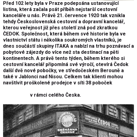
Před 102 lety byla v Praze podepsána ustanovující
listina, která začala psát příběh nejstarší cestovní
kanceláře u nás. Právě 21. července 1920 tak vznikla
tehdy Československá cestovní a dopravní kancelář,
kterou veřejnost již přes století zná pod zkratkou
ČEDOK. Společnost, která během své historie byla ve
vlastnictví státu i několika soukromých vlastníků, je
dnes součástí skupiny ITAKA a nabízí na trhu poznávací a
pobytové zájezdy do více než sta destinací na pěti
kontinentech. A právě tento týden, během kterého si
cestovní kancelář připomíná své výročí, otevírá Čedok
další dvě nové pobočky, ve středočeském Berouně a
také v Jablonci nad Nisou. Celkem tak klienti mohou
navštívit proškolené prodejce v síti 38 poboček
v rámci celého Česka.