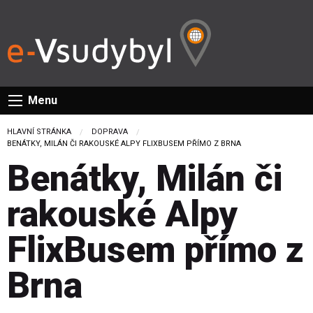
Menu
HLAVNÍ STRÁNKA
DOPRAVA
CURRENT:
BENÁTKY, MILÁN ČI RAKOUSKÉ ALPY FLIXBUSEM PŘÍMO Z BRNA
Benátky, Milán či
rakouské Alpy
FlixBusem přímo z
Brna