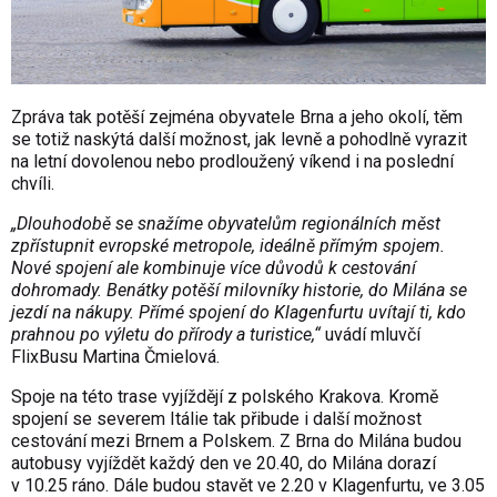
Zpráva tak potěší zejména obyvatele Brna a jeho okolí, těm
se totiž naskýtá další možnost, jak levně a pohodlně vyrazit
na letní dovolenou nebo prodloužený víkend i na poslední
chvíli.
„Dlouhodobě se snažíme obyvatelům regionálních měst
zpřístupnit evropské metropole, ideálně přímým spojem.
Nové spojení ale kombinuje více důvodů k cestování
dohromady. Benátky potěší milovníky historie, do Milána se
jezdí na nákupy. Přímé spojení do Klagenfurtu uvítají ti, kdo
prahnou po výletu do přírody a turistice,“
uvádí mluvčí
FlixBusu Martina Čmielová.
Spoje na této trase vyjíždějí z polského Krakova. Kromě
spojení se severem Itálie tak přibude i další možnost
cestování mezi Brnem a Polskem. Z Brna do Milána budou
autobusy vyjíždět každý den ve 20.40, do Milána dorazí
v 10.25 ráno. Dále budou stavět ve 2.20 v Klagenfurtu, ve 3.05