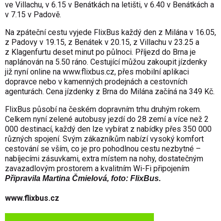
ve Villachu, v 6.15 v Benátkách na letišti, v 6.40 v Benátkách a
v 7.15 v Padově.
Na zpáteční cestu vyjede FlixBus každý den z Milána v 16.05,
z Padovy v 19.15, z Benátek v 20.15, z Villachu v 23.25 a
z Klagenfurtu deset minut po půlnoci. Příjezd do Brna je
naplánován na 5.50 ráno. Cestující můžou zakoupit jízdenky
již nyní online na
www.flixbus.cz
, přes mobilní aplikaci
dopravce nebo v kamenných prodejnách a cestovních
agenturách. Cena jízdenky z Brna do Milána začíná na 349 Kč.
FlixBus působí na českém dopravním trhu druhým rokem.
Celkem nyní zelené autobusy jezdí do 28 zemí a více než 2
000 destinací, každý den lze vybírat z nabídky přes 350 000
různých spojení. Svým zákazníkům nabízí vysoký komfort
cestování se vším, co je pro pohodlnou cestu nezbytné –
nabíjecími zásuvkami, extra místem na nohy, dostatečným
zavazadlovým prostorem a kvalitním Wi-Fi připojením
Připravila Martina Čmielová, foto: FlixBus.
www.flixbus.cz