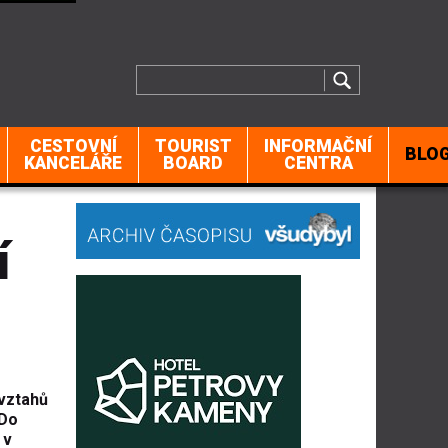
CESTOVNÍ
TOURIST
INFORMAČNÍ
BLO
KANCELÁŘE
BOARD
CENTRA
í
 vztahů
 Do
 v