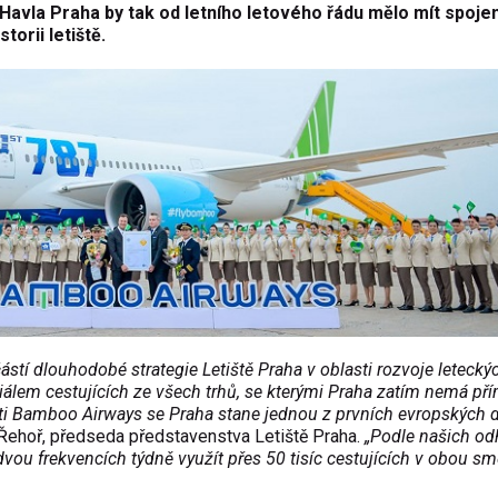
 Havla Praha by tak od letního letového řádu mělo mít spojení
torii letiště.
ástí dlouhodobé strategie Letiště Praha v oblasti rozvoje letecký
ciálem cestujících ze všech trhů, se kterými Praha zatím nemá př
sti Bamboo Airways se Praha stane jednou z prvních evropských d
Řehoř, předseda představenstva Letiště Praha.
„Podle našich od
vou frekvencích týdně využít přes 50 tisíc cestujících v obou sm