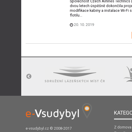
Společnost Czech Airlines Technics
dvou letech úspěšně dokončila proje
modifikace kabiny a instalace Wi-Fi s
flotilu...
20. 10. 2019
KATEGO
Z domova
e-vsudybyl.cz
© 2008-2017