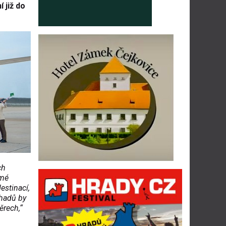
 již do
ch
ímé
estinací,
hadů by
ěrech,“