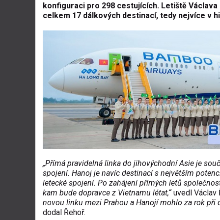
konfiguraci pro 298 cestujících. Letiště Václava
celkem 17 dálkových destinací, tedy nejvíce v his
„Přímá pravidelná linka do jihovýchodní Asie je souč
spojení. Hanoj je navíc destinací s největším poten
letecké spojení. Po zahájení přímých letů společno
kam bude dopravce z Vietnamu létat,“
uvedl Václav 
novou linku mezi Prahou a Hanojí mohlo za rok při d
dodal Řehoř.