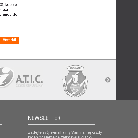
0), kde se
chází
 branou do
číst dál
NEWSLETTER
Zadejte svůj e-mail a my Vám na něj každý
týden pošleme nejzajímavější články.