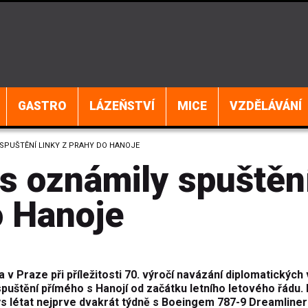
GASTRO
LÁZEŇSTVÍ
MICE
VZDĚLÁVÁNÍ
SPUŠTĚNÍ LINKY Z PRAHY DO HANOJE
 oznámily spuštěn
o Hanoje
 Praze při příležitosti 70. výročí navázání diplomatických
uštění přímého s Hanojí od začátku letního letového řádu.
s létat nejprve dvakrát týdně s Boeingem 787-9 Dreamliner