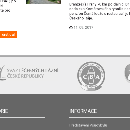
 (CSAT) po
Branžež (z Prahy 70 km po dálnici D1
kt
nedaleko Komárovského rybníka na
ítě pro
penzion Černá louže s restaurací, je
Českého Ráje.
11. 09. 2017
číst dál
RIE
INFORMACE
Představení Všudybylu