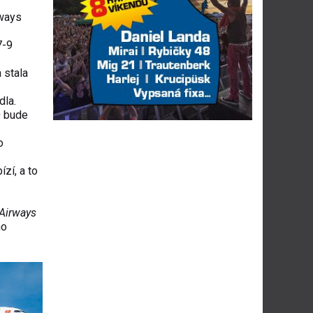
rways
7-9
 stala
dla.
0 bude
o
zí, a to
 Airways
ho