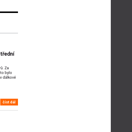
třední
ů. Za
 to bylo
 v dálkové
číst dál