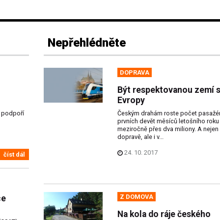
Nepřehlédněte
DOPRAVA
Být respektovanou zemí s
Evropy
 podpoří
Českým drahám roste počet pasažér
prvních devět měsíců letošního roku
meziročně přes dva miliony. A nejen
dopravě, ale i v...
24. 10. 2017
číst dál
Z DOMOVA
ce
Na kola do ráje českého