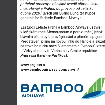
potřebné procesy a oficiálně uvedli přímou linku
mezi Hanojí a Prahou do provozu od začátku
dubna 2020,“
uvedl Bui Quang Dung, zástupce
generálního ředitele Bamboo Airways.
Zástupci Letiště Praha a Bamboo Airways uzavřeli
v loňském roce Memorandum o porozumění, jehož
hlavním cílem bylo právě jednání o přímém spojení.
Představení plánů na novou linku do Hanoje a sl
cestovního ruchu mezi Vietnamem a Evropou“, které
s Velvyslanectvím Vietnamu v České republice.
Připravila Kateřina Pavlíková.
www.prg.aero
www.bambooairways.com/vn-en/