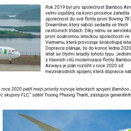
Rok 2019 byl pro společnost Bamboo Ai
velmi úspěšný, na konci prosince zařadila
společnost do své flotily první Boeing 78
Dreamliner, který nabízí sedadla ve třech
cestovních třídách. Díky němu se aerolinka
první soukromou leteckou společností ve
Vietnamu, která provozuje širokotrupá leta
Dopravce plánuje, že do konce ledna 202
létat se čtyřmi letadly tohoto typu. Jedním
z hlavních cílů modernizace flotily Bambo
Airways je plán rozšířit v roce 2020 síť
mezinárodních spojení, která dopravce nabí
 v roce 2020 patří mezi priority rozvoje leteckých spojení Bamboo
ic skupiny FLC,“
sdělil Truong Phuong Thanh, zástupce generální