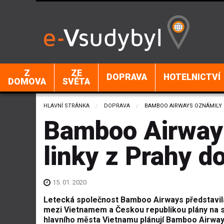
Z
ZE
DOPRAVA
HOTELNICTVÍ
DOMOVA
SVĚTA
HLAVNÍ STRÁNKA
DOPRAVA
CURRENT:
BAMBOO AIRWAYS OZNÁMILY 
Bamboo Airways
linky z Prahy d
15. 01. 2020
Letecká společnost Bamboo Airways představila v
mezi Vietnamem a Českou republikou plány na sp
hlavního města Vietnamu plánují Bamboo Airway