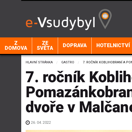
Z
ZE
DOPRAVA
HOTELNICTVÍ
DOMOVA
SVĚTA
HLAVNÍ STRÁNKA
GASTRO
CURRENT:
7. ROČNÍK KOBLIHOBRANÍ A 
7. ročník Kobli
Pomazánkobran
dvoře v Malčan
26. 04. 2022