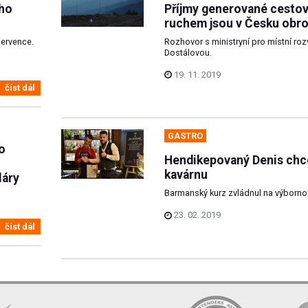
ého
Příjmy generované cesto
ruchem jsou v Česku obr
července.
Rozhovor s ministryní pro místní roz
Dostálovou.
19. 11. 2019
číst dál
GASTRO
o
Hendikepovaný Denis chc
kavárnu
láry
Barmanský kurz zvládnul na výborno
23. 02. 2019
číst dál