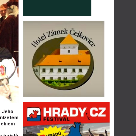
s Jeho
knížetem
sebiem
 turistů