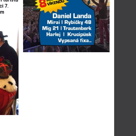
i 7.
ém