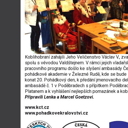
Koblihobraní zahájili Jeho Veličenstvo Václav V., zv
spolu s vévodou Valdštejnem. V rámci jejich vladař
pracovního programu došlo ke slyšení ambasády Č
pohádkové akademie v Železné Rudě, kde se bude 1
konat 20. Pohádkový den, k předání jmenovacího de
ambasádě č. 1 v Poděbradech s přípitkem Poděbra
Platanem a k vyhlášení nejlepších pomazánek a kobl
Připravili Lenka a Marcel Goetzovi.
www.kct.cz
www.pohadkovekralovstvi.c
z