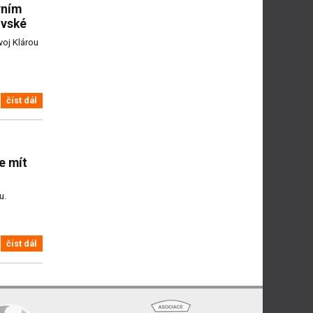
vním
ovské
voj Klárou
číst dál
e mít
u.
číst dál