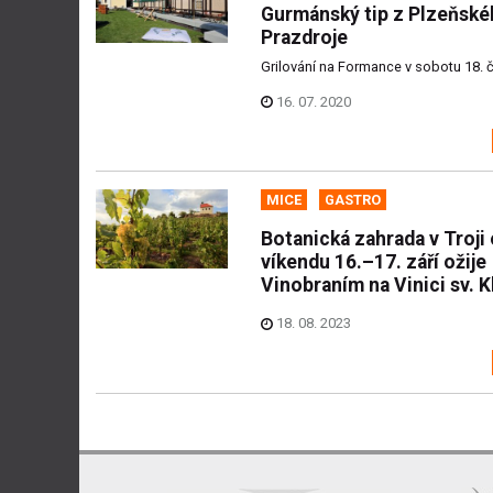
Gurmánský tip z Plzeňsk
Prazdroje
Grilování na Formance v sobotu 18. 
16. 07. 2020
MICE
GASTRO
Botanická zahrada v Troji 
víkendu 16.–17. září ožije
Vinobraním na Vinici sv. K
18. 08. 2023