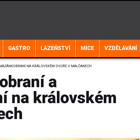
GASTRO
LÁZEŇSTVÍ
MICE
VZDĚLÁVÁNÍ
POMAZÁNKOBRANÍ NA KRÁLOVSKÉM DVOŘE V MALČANECH
hobraní a
í na královském
ech