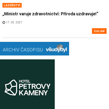
LÁZEŇSTVÍ
„Ministr varuje zdravotnictví: Příroda uzdravuje!“
17. 03. 2021
číst dál