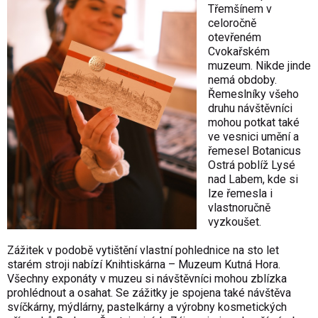
Třemšínem v
celoročně
otevřeném
Cvokařském
muzeum. Nikde jinde
nemá obdoby.
Řemeslníky všeho
druhu návštěvníci
mohou potkat také
ve vesnici umění a
řemesel Botanicus
Ostrá poblíž Lysé
nad Labem, kde si
lze řemesla i
vlastnoručně
vyzkoušet.
Zážitek v podobě vytištění vlastní pohlednice na sto let
starém stroji nabízí Knihtiskárna – Muzeum Kutná Hora.
Všechny exponáty v muzeu si návštěvníci mohou zblízka
prohlédnout a osahat. Se zážitky je spojena také návštěva
svíčkárny, mýdlárny, pastelkárny a výrobny kosmetických