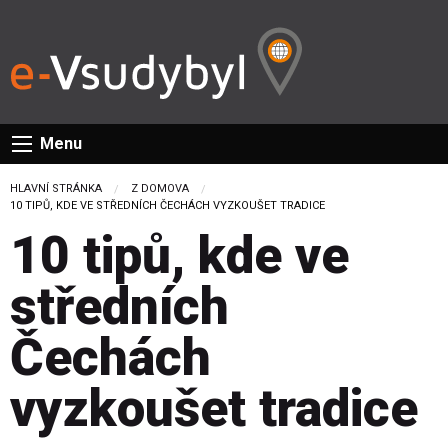
Menu
HLAVNÍ STRÁNKA
Z DOMOVA
CURRENT:
10 TIPŮ, KDE VE STŘEDNÍCH ČECHÁCH VYZKOUŠET TRADICE
10 tipů, kde ve
středních
Čechách
vyzkoušet tradice