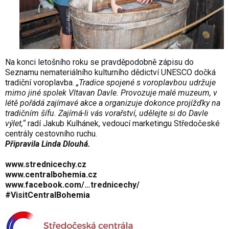
Na konci letošního roku se pravděpodobně zápisu do
Seznamu nemateriálního kulturního dědictví UNESCO dočká
tradiční voroplavba.
„Tradice spojené s voroplavbou udržuje
mimo jiné spolek Vltavan Davle. Provozuje malé muzeum, v
létě pořádá zajímavé akce a organizuje dokonce projížďky na
tradičním šífu. Zajímá-li vás vorařství, udělejte si do Davle
výlet,“
radí Jakub Kulhánek, vedoucí marketingu Středočeské
centrály cestovního ruchu.
Připravila Linda Dlouhá.
www.strednicechy.cz
www.centralbohemia.cz
www.facebook.com/…trednicechy/
#VisitCentral­Bohemia