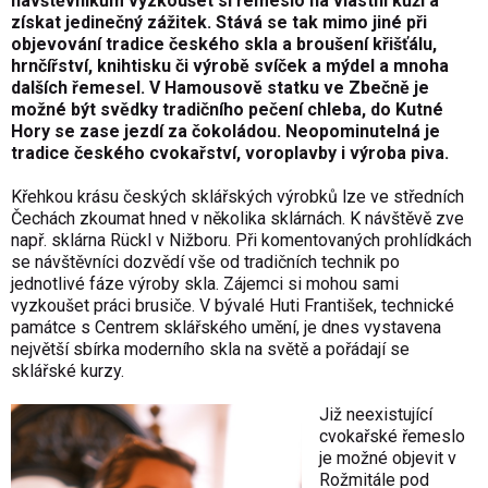
návštěvníkům vyzkoušet si řemeslo na vlastní kůži a
získat jedinečný zážitek. Stává se tak mimo jiné při
objevování tradice českého skla a broušení křišťálu,
hrnčířství, knihtisku či výrobě svíček a mýdel a mnoha
dalších řemesel. V Hamousově statku ve Zbečně je
možné být svědky tradičního pečení chleba, do Kutné
Hory se zase jezdí za čokoládou. Neopominutelná je
tradice českého cvokařství, voroplavby i výroba piva.
Křehkou krásu českých sklářských výrobků lze ve středních
Čechách zkoumat hned v několika sklárnách. K návštěvě zve
např. sklárna Rückl v Nižboru. Při komentovaných prohlídkách
se návštěvníci dozvědí vše od tradičních technik po
jednotlivé fáze výroby skla. Zájemci si mohou sami
vyzkoušet práci brusiče. V bývalé Huti František, technické
památce s Centrem sklářského umění, je dnes vystavena
největší sbírka moderního skla na světě a pořádají se
sklářské kurzy.
Již neexistující
cvokařské řemeslo
je možné objevit v
Rožmitále pod