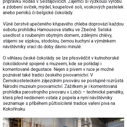
přípravků Rodas v Šestajovicích. Zájemci si vyzkouší výrobu
a zdobení svíček, mýdel, koupelové soli, voskových pastelek
anebo perníků či belgické čokolády.
Vůně čerstvě upečeného křupavého chleba doprovází každou
sobotu prohlídku Hamousova statku ve Zbečně. Selská
usedlost s roubeným obytným domem, zděnými chlévy,
stájemi se sýpkou, stodolou, černou kuchyní a výměnkem
návštěvníky vrací do doby dávno minulé.
O věhlasu české čokolády se lze přesvědčit v kutnohorské
čokoládovně spojené s muzeem, kde se pořádají i
komentované degustace. Nejen s pivem v ruce je možné
poznávat také tradici českého pivovarnictví. V
Černokosteleckém zájezdním pivováru se postupně rozrůstá
Národní muzeum pivovarnictví. Zážitkem je i komentovaná
prohlídka parostrojního pivovaru v Lobči – technické památky,
která před nedávnem vstala z popela a nyní návštěvníky
seznamuje s příběhem půltisícileté tradice vaření piva na
Kokořínsku.