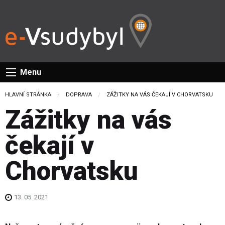
Menu
HLAVNÍ STRÁNKA
DOPRAVA
CURRENT:
ZÁŽITKY NA VÁS ČEKAJÍ V CHORVATSKU
Zážitky na vás
čekají v
Chorvatsku
13. 05. 2021