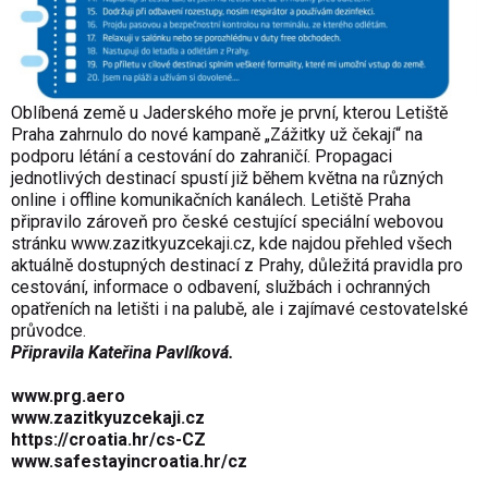
Oblíbená země u Jaderského moře je první, kterou Letiště
Praha zahrnulo do nové kampaně „Zážitky už čekají“ na
podporu létání a cestování do zahraničí. Propagaci
jednotlivých destinací spustí již během května na různých
online i offline komunikačních kanálech. Letiště Praha
připravilo zároveň pro české cestující speciální webovou
stránku
www.zazitkyuzcekaji.cz
, kde najdou přehled všech
aktuálně dostupných destinací z Prahy, důležitá pravidla pro
cestování, informace o odbavení, službách i ochranných
opatřeních na letišti i na palubě, ale i zajímavé cestovatelské
průvodce.
Připravila Kateřina Pavlíková.
www.prg.aero
www.zazitkyuzcekaji.cz
https://croatia.hr/cs-CZ
www.safestayincroatia.hr/cz