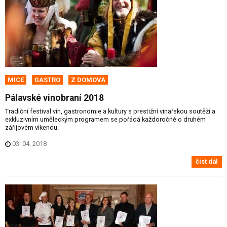
MICE
GASTRO
Z DOMOVA
Pálavské vinobraní 2018
Tradiční festival vín, gastronomie a kultury s prestižní vinařskou soutěží a
exkluzivním uměleckým programem se pořádá každoročně o druhém
zářijovém víkendu.
03. 04. 2018
číst dál