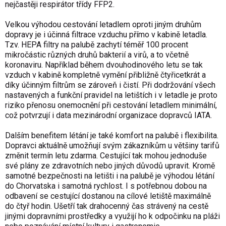
nejčastěji respirátor třídy FFP2.
Velkou výhodou cestování letadlem oproti jiným druhům
dopravy je i účinná filtrace vzduchu přímo v kabině letadla.
Tzv. HEPA filtry na palubě zachytí téměř 100 procent
mikročástic různých druhů bakterií a virů, a to včetně
koronaviru. Například během dvouhodinového letu se tak
vzduch v kabině kompletně vymění přibližně čtyřicetkrát a
díky účinným filtrům se zároveň i čistí. Při dodržování všech
nastavených a funkční pravidel na letištích i v letadle je proto
riziko přenosu onemocnění při cestování letadlem minimální,
což potvrzují i data mezinárodní organizace dopravců IATA.
Dalším benefitem létání je také komfort na palubě i flexibilita.
Dopravci aktuálně umožňují svým zákazníkům u většiny tarifů
změnit termín letu zdarma. Cestující tak mohou jednoduše
své plány ze zdravotních nebo jiných důvodů upravit. Kromě
samotné bezpečnosti na letišti i na palubě je výhodou létání
do Chorvatska i samotná rychlost. I s potřebnou dobou na
odbavení se cestující dostanou na cílové letiště maximálně
do čtyř hodin. Ušetří tak drahocenný čas strávený na cestě
jinými dopravními prostředky a využijí ho k odpočinku na pláži