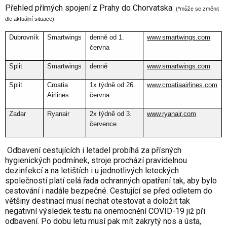
Přehled přímých spojení z Prahy do Chorvatska:
(*může se změnit
dle aktuální situace)
Dubrovník
Smartwings
denně od 1.
www.smartwings.com
června
Split
Smartwings
denně
www.smartwings.com
Split
Croatia
1x týdně od 26.
www.croatiaairlines.com
Airlines
června
Zadar
Ryanair
2x týdně od 3.
www.ryanair.com
července
Odbavení cestujících i letadel probíhá za přísných
hygienických podmínek, stroje prochází pravidelnou
dezinfekcí a na letištích i u jednotlivých leteckých
společností platí celá řada ochranných opatření tak, aby bylo
cestování i nadále bezpečné. Cestující se před odletem do
většiny destinací musí nechat otestovat a doložit tak
negativní výsledek testu na onemocnění COVID-19 již při
odbavení. Po dobu letu musí pak mít zakrytý nos a ústa,