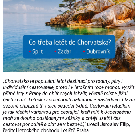
„Chorvatsko je populární letní destinací pro rodiny, páry i
individuální cestovatele, proto i v letošním roce mohou využít
přímé lety z Prahy do oblíbených lokalit, včetně míst v jižní
části země. Letecké společnosti nabídnou v následující hlavní
sezóně přibližně tři tisíce sedadel týdně. Cestování letadlem
je tak ideální variantou pro cestující, kteří míří k Jaderskému
moři za dlouho odkládanými zážitky, a chtějí ušetřit čas,
cestovat pohodlně a cítit se v bezpečí,“
uvedl Jaroslav Filip,
ředitel leteckého obchodu Letiště Praha.