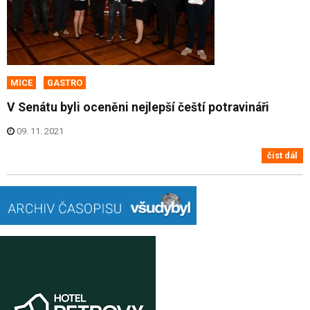
MICE
GASTRO
V Senátu byli oceněni nejlepší čeští potravináři
09. 11. 2021
číst dál