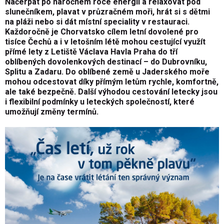
Načerpat po náročném roce energii a relaxovat pod
slunečníkem, plavat v průzračném moři, hrát si s dětmi
na pláži nebo si dát místní speciality v restauraci.
Každoročně je Chorvatsko cílem letní dovolené pro
tisíce Čechů a i v letošním létě mohou cestující využít
přímé lety z Letiště Václava Havla Praha do tří
oblíbených dovolenkových destinací – do Dubrovníku,
Splitu a Zadaru. Do oblíbené země u Jaderského moře
mohou odcestovat díky přímým letům rychle, komfortně,
ale také bezpečně. Další výhodou cestování letecky jsou
i flexibilní podmínky u leteckých společností, které
umožňují změny termínů.