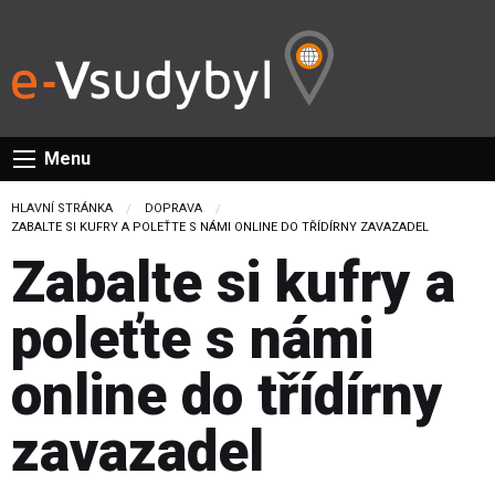
Menu
HLAVNÍ STRÁNKA
DOPRAVA
CURRENT:
ZABALTE SI KUFRY A POLEŤTE S NÁMI ONLINE DO TŘÍDÍRNY ZAVAZADEL
Zabalte si kufry a
poleťte s námi
online do třídírny
zavazadel