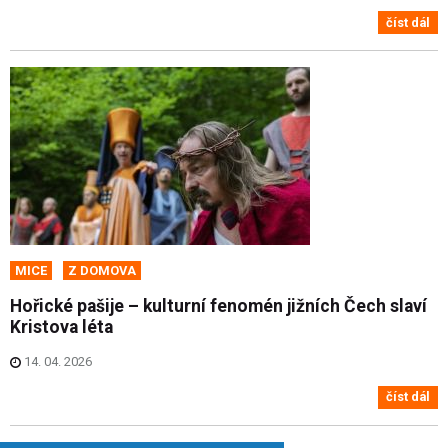
číst dál
MICE
Z DOMOVA
Hořické pašije – kulturní fenomén jižních Čech slaví
Kristova léta
14. 04. 2026
číst dál