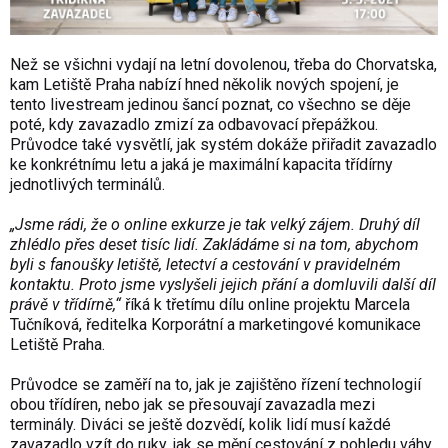
Než se všichni vydají na letní dovolenou, třeba do Chorvatska,
kam Letiště Praha nabízí hned několik nových spojení, je
tento livestream jedinou šancí poznat, co všechno se děje
poté, kdy zavazadlo zmizí za odbavovací přepážkou.
Průvodce také vysvětlí, jak systém dokáže přiřadit zavazadlo
ke konkrétnímu letu a jaká je maximální kapacita třídírny
jednotlivých terminálů.
„Jsme rádi, že o online exkurze je tak velký zájem. Druhý díl
zhlédlo přes deset tisíc lidí. Zakládáme si na tom, abychom
byli s fanoušky letiště, letectví a cestování v pravidelném
kontaktu. Proto jsme vyslyšeli jejich přání a domluvili další díl
právě v třídírně,“
říká k třetímu dílu online projektu Marcela
Tučníková, ředitelka Korporátní a marketingové komunikace
Letiště Praha.
Průvodce se zaměří na to, jak je zajištěno řízení technologií
obou třídíren, nebo jak se přesouvají zavazadla mezi
terminály. Diváci se ještě dozvědí, kolik lidí musí každé
zavazadlo vzít do ruky, jak se mění cestování z pohledu váhy