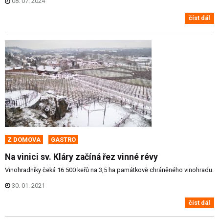
08. 07. 2024
číst dál
Z DOMOVA
GASTRO
Na vinici sv. Kláry začíná řez vinné révy
Vinohradníky čeká 16 500 keřů na 3,5 ha památkově chráněného vinohradu.
30. 01. 2021
číst dál