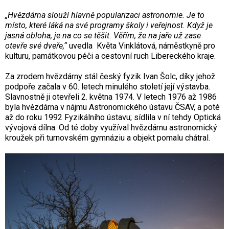
„Hvězdárna slouží hlavně popularizaci astronomie. Je to
místo, které láká na své programy školy i veřejnost. Když je
jasná obloha, je na co se těšit. Věřím, že na jaře už zase
otevře své dveře,“
uvedla
Květa Vinklátová, náměstkyně pro
kulturu, památkovou péči a cestovní ruch Libereckého kraje.
Za zrodem hvězdárny stál český fyzik Ivan Šolc, díky jehož
podpoře začala v 60. letech minulého století její výstavba.
Slavnostně ji otevřeli 2. května 1974. V letech 1976 až 1986
byla hvězdárna v nájmu Astronomického ústavu ČSAV, a poté
až do roku 1992 Fyzikálního ústavu; sídlila v ní tehdy Optická
vývojová dílna. Od té doby využíval hvězdárnu astronomický
kroužek při turnovském gymnáziu a objekt pomalu chátral.