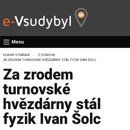
Menu
HLAVNÍ STRÁNKA
Z DOMOVA
CURRENT:
ZA ZRODEM TURNOVSKÉ HVĚZDÁRNY STÁL FYZIK IVAN ŠOLC
Za zrodem
turnovské
hvězdárny stál
fyzik Ivan Šolc