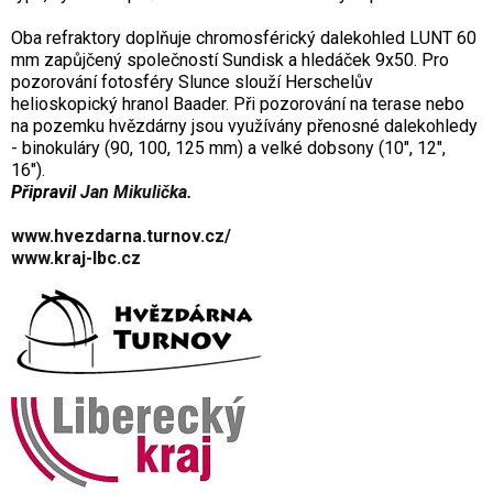
Oba refraktory doplňuje chromosférický dalekohled LUNT 60
mm zapůjčený společností Sundisk a hledáček 9x50. Pro
pozorování fotosféry Slunce slouží Herschelův
helioskopický hranol Baader. Při pozorování na terase nebo
na pozemku hvězdárny jsou využívány přenosné dalekohledy
- binokuláry (90, 100, 125 mm) a velké dobsony (10", 12",
16").
Připravil
Jan Mikulička.
www.hvezdarna.turnov.cz/
w
ww.kraj-lbc.cz