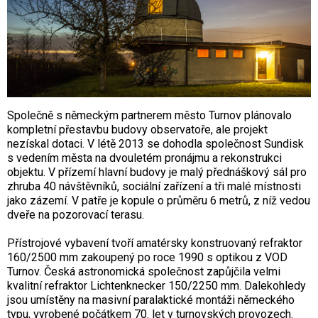
Společně s německým partnerem město Turnov plánovalo
kompletní přestavbu budovy observatoře, ale projekt
nezískal dotaci. V létě 2013 se dohodla společnost Sundisk
s vedením města na dvouletém pronájmu a rekonstrukci
objektu. V přízemí hlavní budovy je malý přednáškový sál pro
zhruba 40 návštěvníků, sociální zařízení a tři malé místnosti
jako zázemí. V patře je kopule o průměru 6 metrů, z níž vedou
dveře na pozorovací terasu.
Přístrojové vybavení tvoří amatérsky konstruovaný refraktor
160/2500 mm zakoupený po roce 1990 s optikou z VOD
Turnov. Česká astronomická společnost zapůjčila velmi
kvalitní refraktor Lichtenknecker 150/2250 mm. Dalekohledy
jsou umístěny na masivní paralaktické montáži německého
typu, vyrobené počátkem 70. let v turnovských provozech.