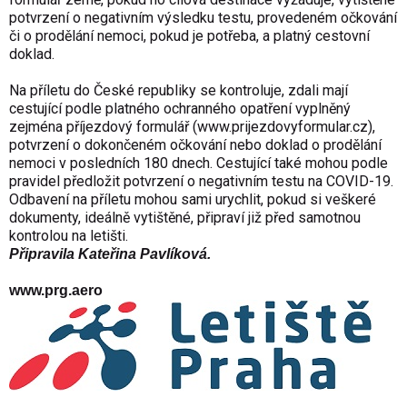
potvrzení o negativním výsledku testu, provedeném očkování
či o prodělání nemoci, pokud je potřeba, a platný cestovní
doklad.
Na příletu do České republiky se kontroluje, zdali mají
cestující podle platného ochranného opatření vyplněný
zejména příjezdový formulář (
www.prijezdovyformular.cz
),
potvrzení o dokončeném očkování nebo doklad o prodělání
nemoci v posledních 180 dnech. Cestující také mohou podle
pravidel předložit potvrzení o negativním testu na COVID-19.
Odbavení na příletu mohou sami urychlit, pokud si veškeré
dokumenty, ideálně vytištěné, připraví již před samotnou
kontrolou na letišti.
Připravila Kateřina Pavlíková.
www.prg.aero