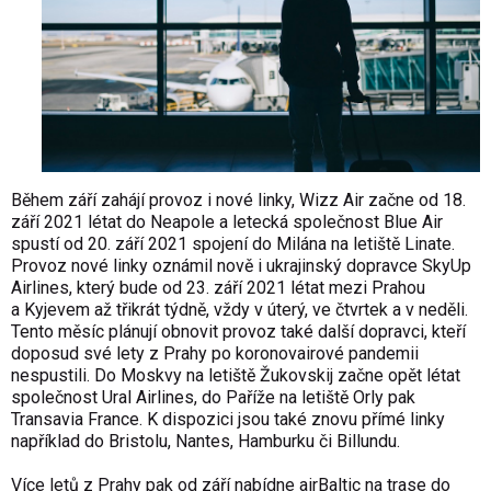
Během září zahájí provoz i nové linky, Wizz Air začne od 18.
září 2021 létat do Neapole a letecká společnost Blue Air
spustí od 20. září 2021 spojení do Milána na letiště Linate.
Provoz nové linky oznámil nově i ukrajinský dopravce SkyUp
Airlines, který bude od 23. září 2021 létat mezi Prahou
a Kyjevem až třikrát týdně, vždy v úterý, ve čtvrtek a v neděli.
Tento měsíc plánují obnovit provoz také další dopravci, kteří
doposud své lety z Prahy po koronovairové pandemii
nespustili. Do Moskvy na letiště Žukovskij začne opět létat
společnost Ural Airlines, do Paříže na letiště Orly pak
Transavia France. K dispozici jsou také znovu přímé linky
například do Bristolu, Nantes, Hamburku či Billundu.
Více letů z Prahy pak od září nabídne airBaltic na trase do