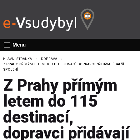
Menu
HLAVNÍ STRÁNKA
DOPRAVA
CURRENT:
Z PRAHY PŘÍMÝM LETEM DO 115 DESTINACÍ, DOPRAVCI PŘIDÁVAJÍ DALŠÍ
SPOJENÍ
Z Prahy přímým
letem do 115
destinací,
dopravci přidávají