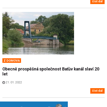
číst dál
Z DOMOVA
Obecně prospěšná společnost Baťův kanál slaví 20
let
21. 01. 2022
číst dál