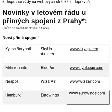
k dispozici vždy na webových stránkách dopravců.
Novinky v letovém řádu u
přímých spojení z Prahy*:
(*může se změnit dle aktuální situace)
Nová přímá spojení:
Kyjev/Boryspil
SkyUp
www.skyup.aero
Airlines
Milán/Linate
Blue Air
www.flyblueair.com
Neapol
Wizz Air
www.wizzair.com
www.eurowings.com
Hamburk
Eurowings