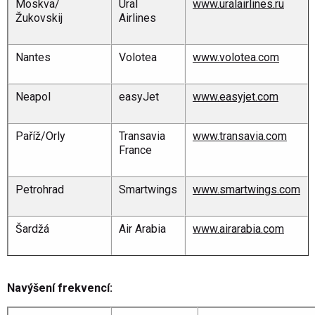
Moskva/
Ural
www.uralairlines.ru
Žukovskij
Airlines
Nantes
Volotea
www.volotea.com
Neapol
easyJet
www.easyjet.com
Paříž/Orly
Transavia
www.transavia.com
France
Petrohrad
Smartwings
www.smartwings.com
Šardžá
Air Arabia
www.airarabia.com
Navýšení frekvencí: