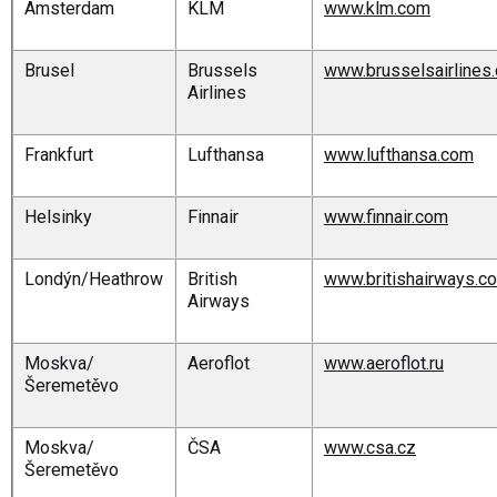
Amsterdam
KLM
www.klm.com
Brusel
Brussels
www.brusselsairlines
Airlines
Frankfurt
Lufthansa
www.lufthansa.com
Helsinky
Finnair
www.finnair.com
Londýn/Heathrow
British
www.britishairways.c
Airways
Moskva/
Aeroflot
www.aeroflot.ru
Šeremetěvo
Moskva/
ČSA
www.csa.cz
Šeremetěvo