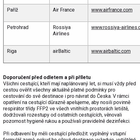
Paříž
Air France
www.airfrance.com
Petrohrad
Rossiya
www.rossiya-airlines
Airlines
Riga
airBaltic
www.airbaltic.com
Doporučení před odletem a při příletu
Všichni cestující, kteří mají naplánovaný let, si musí vždy před
cestou ověřit všechny aktuálně platné podmínky pro
cestování do své destinace i pro návrat do Česka. V rámci
opatření na cestující důrazně apelujeme, aby nosili povinně
respirátor třídy FFP2 ve všech vnitřních prostorách letiště,
dodržovali rozestupy od ostatních cestujících, věnovali
pozornost hygieně rukou a používali pravidelně dezinfekci.
Při odbavení by měli cestující předložit: vyplněný vstupní
formulář země, pokud ho cílová destinace vyžaduje, vytištěné