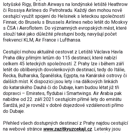
lotyšské Rigy, British Airways na londýnské letiště Heathrow
či Rossiya Airlines do Petrohradu. Každý den mohou nově
cestující využít spojení do Helsinek s leteckou společností
Finnair, do Bruselu s Brussels Airlines nebo letět do Moskvy
s ČSA i Aeroflotem. Do významných evropských měst, které
slouží také jako důležité přestupní body, navyšují počet
frekvencí KLM, Air France i Lufthansa.
Cestující mohou aktuálně cestovat z Letiště Václava Havla
Praha díky přímým letům do 115 destinací, které nabízí
celkem 45 leteckých společností. Z Prahy lze i během září
letět do oblíbených dovolenkových destinací, tedy do Itálie,
Řecka, Bulharska, Španělska, Egypta, na Kanárské ostrovy či
dalších míst. K dispozici jsou lety i na dálkových linkách
do katarského Dauhá či do Dubaje, kam budou létat již tři
dopravci – Emirates, flydubai i Smartwings. Air Arabia pak
nabídne od 22. září 2021 cestujícím přímé lety do emirátu
Šardžá, jež je rovněž v dobré dojezdové vzdálenosti přímo
do Dubaje.
Přehled všech dostupných destinací z Prahy najdou cestující
na webové stránce
www.zazitkyuzcekaji.cz
. Letenky jsou