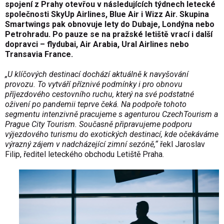
spojení z Prahy otevřou v následujících týdnech letecké
společnosti SkyUp Airlines, Blue Air i Wizz Air. Skupina
Smartwings pak obnovuje lety do Dubaje, Londýna nebo
Petrohradu. Po pauze se na pražské letiště vrací i další
dopravci – flydubai, Air Arabia, Ural Airlines nebo
Transavia France.
„U klíčových destinací dochází aktuálně k navyšování
provozu. To vytváří příznivé podmínky i pro obnovu
příjezdového cestovního ruchu, který na své podstatné
oživení po pandemii teprve čeká. Na podpoře tohoto
segmentu intenzivně pracujeme s agenturou CzechTourism a
Prague City Tourism. Současně připravujeme podporu
výjezdového turismu do exotických destinací, kde očekáváme
výrazný zájem v nadcházející zimní sezóně,“
řekl Jaroslav
Filip, ředitel leteckého obchodu Letiště Praha.