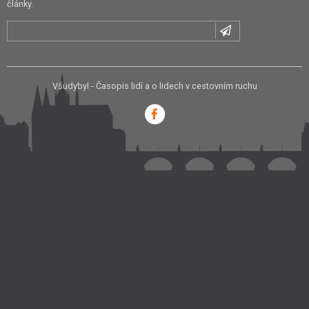
články.
Všudybyl - Časopis lidí a o lidech v cestovním ruchu