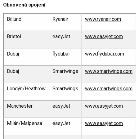
Obnovená spojení:
Billund
Ryanair
www.ryanair.com
Bristol
easyJet
www.easyjet.com
Dubaj
flydubai
www.flydubai.com
Dubaj
Smartwings
www.smartwings.com
Londýn/Heathrow
Smartwings
www.smartwings.com
Manchester
easyJet
www.easyjet.com
Milán/Malpensa
easyJet
www.easyjet.com