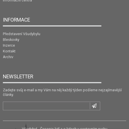
Informační centra
INFORMACE
Představení Všudybylu
Bleskovky
Inzerce
Kontakt
Archiv
NEWSLETTER
Zadejte svůj e-mail a my Vám na něj každý týden pošleme nejzajímavější
články.
Všudybyl - Časopis lidí a o lidech v cestovním ruchu