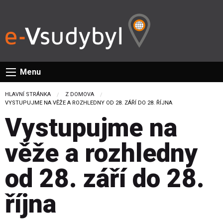
Menu
HLAVNÍ STRÁNKA
Z DOMOVA
CURRENT:
VYSTUPUJME NA VĚŽE A ROZHLEDNY OD 28. ZÁŘÍ DO 28. ŘÍJNA
Vystupujme na
věže a rozhledny
od 28. září do 28.
října