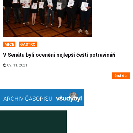
MICE
GASTRO
V Senátu byli oceněni nejlepší čeští potravináři
09. 11. 2021
číst dál