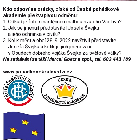
Kdo odpoví na otázky, získá od České pohádkové
akademie překvapivou odměnu:
1. Odkud je foto s nástěnnou malbou svatého Václava?
2. Jak se jmenují představitel Josefa Švejka
a jeho ochranka v civilu?
3. Kolik měst a obcí 28. 9. 2022 navštívil představitel
Josefa Švejka a kolik je jich jmenováno
v Osudech dobrého vojáka Švejka za světové války?
Na setkávání se těší Marcel Goetz a spol., tel. 602 443 189
www.pohadkovekralovstvi.cz