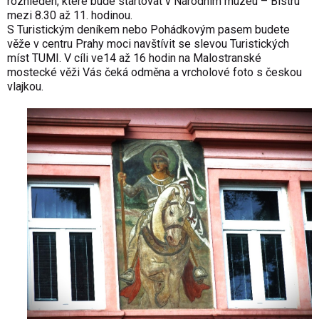
rozhleden, které bude startovat v Národním muzeu – Bistru
mezi 8.30 až 11. hodinou.
S Turistickým deníkem nebo Pohádkovým pasem budete
věže v centru Prahy moci navštívit se slevou Turistických
míst TUMI. V cíli ve14 až 16 hodin na Malostranské
mostecké věži Vás čeká odměna a vrcholové foto s českou
vlajkou.