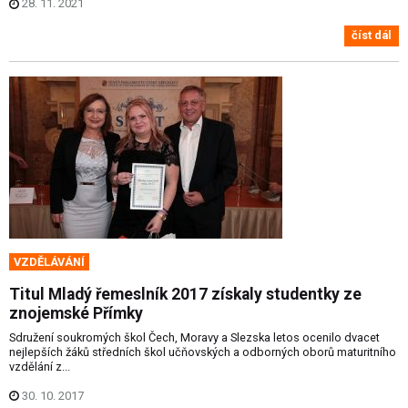
28. 11. 2021
číst dál
VZDĚLÁVÁNÍ
Titul Mladý řemeslník 2017 získaly studentky ze
znojemské Přímky
Sdružení soukromých škol Čech, Moravy a Slezska letos ocenilo dvacet
nejlepších žáků středních škol učňovských a odborných oborů maturitního
vzdělání z...
30. 10. 2017