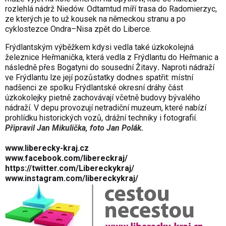
rozlehlá nádrž Niedów. Odtamtud míří trasa do Radomierzyc,
ze kterých je to už kousek na německou stranu a po
cyklostezce Ondra–Nisa zpět do Liberce.
Frýdlantským výběžkem kdysi vedla také úzkokolejná
železnice
Heřmanička, která vedla z Frýdlantu do Heřmanic a
následně přes Bogatyni do sousední Žitavy
.
Naproti nádraží
ve Frýdlantu lze její pozůstatky dodnes spatřit: místní
nadšenci ze spolku Frýdlantské okresní dráhy část
úzkokolejky pietně zachovávají včetně budovy bývalého
nádraží. V depu provozují netradiční muzeum, které nabízí
prohlídku historických vozů, drážní techniky i fotografií.
Připravil Jan Mikulička, foto Jan Polák.
www.liberecky-kraj.cz
www.facebook.com/libereckraj/
https://twitter.com/Libereckykraj/
www.instagram.com/libereckykraj/