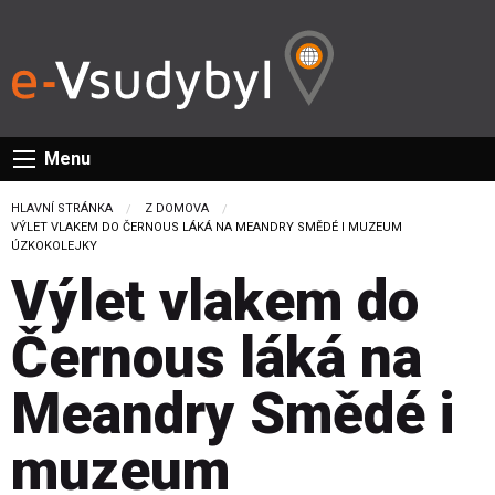
Menu
HLAVNÍ STRÁNKA
Z DOMOVA
CURRENT:
VÝLET VLAKEM DO ČERNOUS LÁKÁ NA MEANDRY SMĚDÉ I MUZEUM
ÚZKOKOLEJKY
Výlet vlakem do
Černous láká na
Meandry Smědé i
muzeum