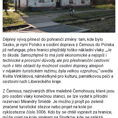
Dějinný vývoj přinesl do pohraničí změny: tam, kde bylo
Sasko, je nyní Polsko a osobní doprava z Černous do Polska
již nefunguje, přes hranici přejíždějí toliko nákladní vlaky.
„Je
to škoda. Samozřejmě to má jistě ekonomické a nejspíš i
technické a provozní důvody, ale pro přeshraniční cestovní
ruch v této oblasti by možnost osobní dopravy, alespoň
v nějakém turistickém režimu, byla velkou vzpruhou,“
uvedla
Květa Vinklátová, náměstkyně pro kulturu, památkovou péči a
cestovní ruch Libereckého kraje.
Z Černous, nazývaných dříve malebně Černohousy, které jsou
pro osobní vlaky konečnou stanicí, se lze vydat k přírodní
rezervaci Meandry Smědé. Je možno ji projít po zeleně
značené turistické stezce nebo projet na kole po
cyklostezce číslo 3006. Kdo by se chtěl vypravit za hranice,
může vyjet na kole směrem na Spytków, kde se nalézá