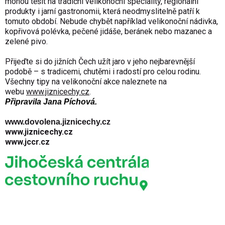
mohou těšit na tradiční velikonoční speciality, regionální
produkty i jarní gastronomii, která neodmyslitelně patří k
tomuto období. Nebude chybět například velikonoční nádivka,
kopřivová polévka, pečené jidáše, beránek nebo mazanec a
zelené pivo.
Přijeďte si do jižních Čech užít jaro v jeho nejbarevnější
podobě – s tradicemi, chutěmi i radostí pro celou rodinu.
Všechny tipy na velikonoční akce naleznete na
webu
www.jiznicechy.cz
.
Připravila
Jana Píchová.
www.dovolena.jiznicechy.cz
www.jiznicechy.cz
www.jccr.cz