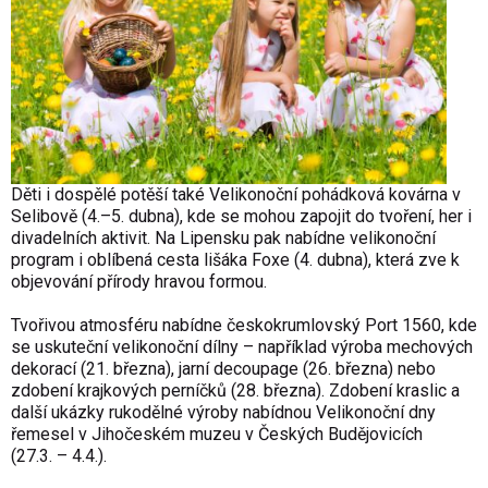
Děti i dospělé potěší také Velikonoční pohádková kovárna v
Selibově (4.–5. dubna), kde se mohou zapojit do tvoření, her i
divadelních aktivit. Na Lipensku pak nabídne velikonoční
program i oblíbená cesta lišáka Foxe (4. dubna), která zve k
objevování přírody hravou formou.
Tvořivou atmosféru nabídne českokrumlovský Port 1560, kde
se uskuteční velikonoční dílny – například výroba mechových
dekorací (21. března), jarní decoupage (26. března) nebo
zdobení krajkových perníčků (28. března). Zdobení kraslic a
další ukázky rukodělné výroby nabídnou Velikonoční dny
řemesel v Jihočeském muzeu v Českých Budějovicích
(27.3. – 4.4.).