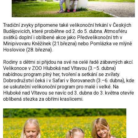
Tradiční zvyky připomene také velikonoční hrkání v Českých
Budějovicích, které proběhne od 2. do 5. dubna. Atmosféru
svátků doplní i oblíbené akce jako Předvelikonoční trh v
Minipivovaru Kněžínek (21.března) nebo Pomlázka ve mlýně
Hoslovice (28. března).
Rodiny s dětmi si přijdou na své na celé řadě zábavných akcí.
Velikonoce v ZOO Hluboká nad Vltavou (3.–5. dubna)
nabídnou program plný her, tvoření a setkání se zvířaty.
Dobrodružství čeká i v Safari v Borovanech (3.–6. dubna), kde
se uskuteční velikonoční program pro malé i velké. Na
Hluboké nad Vltavou se navíc od 3. dubna do 3. května otevře
oblíbená stezka za obřími kraslicemi.