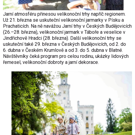
Jarní atmosféru přinesou velikonoční trhy napříč regionem.
Už 21. března se uskuteční velikonoční jarmarky v Písku a
Prachaticích. Na ně navážou Jarní trhy v Českých Budějovicích
(26.–28. března), velikonoční jarmark v Táboře a veselice v
Jindřichově Hradci (28. března). Další velikonoční trhy se
uskuteční také 29. března v Českých Budějovicích, od 2. do
6. dubna v Českém Krumlově a od 3. do 5. dubna v Blatné.
Návštěvníky čeká program pro celou rodinu, ukázky lidových
řemesel, velikonoční dobroty a jarní dekorace.