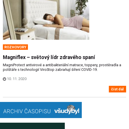
ROZHOVORY
Magniflex – světový lídr zdravého spaní
MagniProtect antivirové a antibakteriální matrace, toppery, prostěradla a
polštáře s technologií ViroStop zabraňují šíření COVID-19.
10. 11. 2020
číst dál