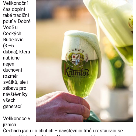
Velikonoční
čas doplní
také tradiční
pouť v Dobré
Vodě u
Českých
Budějovic
(3.–6.
dubna), která
nabídne
nejen
duchovní
rozměr
svátků, ale i
zábavu pro
návštěvníky
všech
generací.
Velikonoce v
jižních
Čechách jsou i o chutích – návštěvníci trhů i restaurací se