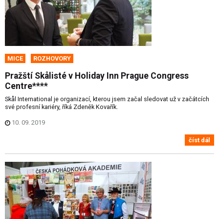
MICE
ROZHOVORY
Pražští Skålisté v Holiday Inn Prague Congress
Centre****
Skål International je organizací, kterou jsem začal sledovat už v začátcích
své profesní kariéry, říká Zdeněk Kovařík.
10. 09. 2019
číst dál