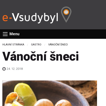
Menu
HLAVNÍ STRÁNKA
GASTRO
CURRENT:
VÁNOČNÍ ŠNECI
Vánoční šneci
24. 12. 2018