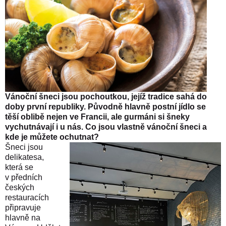
Vánoční šneci jsou pochoutkou, jejíž tradice sahá do
doby první republiky. Původně hlavně postní jídlo se
těší oblibě nejen ve Francii, ale gurmáni si šneky
vychutnávají i u nás. Co jsou vlastně vánoční šneci a
kde je můžete ochutnat?
Šneci jsou
delikatesa,
která se
v předních
českých
restauracích
připravuje
hlavně na