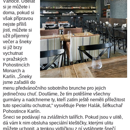
Vánoce. Udělat
si je můžete i
doma, pokud si
však přípravou
nejste příliš
jistí, můžete si
užít příjemný
večer a šneky
si již brzy
vychutnat
v pražských
Pohostincích
Monarch a
Karlín. „Šneky
jsme zařadili do
menu předvánočního sobotního brunche pro jejich
jedinečnou chuť. Doufáme, že tím potěšíme všechny
gurmány a nadchneme ty, kteří zatím ještě neměli příležitost
tuto specialitu ochutnat,“ vysvětluje Peter Halák, šéfkuchař
Pohostince Karlín.
Šneci se podávají na zvláštních talířích. Pokud jsou v ulitě,
dá vám k nim obsluha speciální kleštičky, kterými ulitu
můžete uchopit, a tenkou vidličkou z ní vytáhnete šnečí