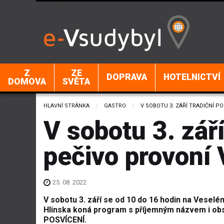
Z
ZE
DOPRAVA
HOTELNICTVÍ
DOMOVA
SVĚTA
HLAVNÍ STRÁNKA
GASTRO
CURRENT:
V SOBOTU 3. ZÁŘÍ TRADIČNÍ P
V sobotu 3. zář
pečivo provoní
25. 08. 2022
V sobotu 3. září se od 10 do 16 hodin na Veselé
Hlinska koná program s příjemným názvem i o
POSVÍCENÍ.