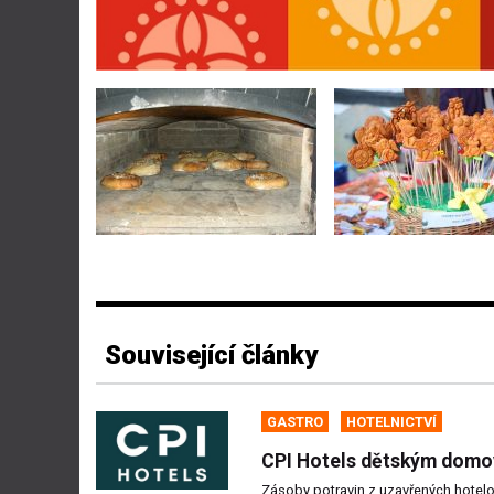
Související články
GASTRO
HOTELNICTVÍ
CPI Hotels dětským dom
Zásoby potravin z uzavřených hotel