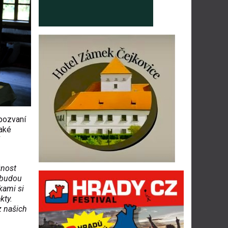
 pozvaní
také
žnost
é budou
kami si
kty.
z našich