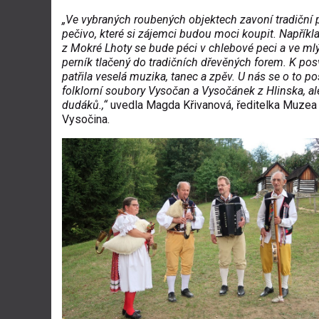
„Ve vybraných roubených objektech zavoní tradiční
pečivo, které si zájemci budou moci koupit. Napříkla
z Mokré Lhoty se bude péci v chlebové peci a ve ml
perník tlačený do tradičních dřevěných forem. K pos
patřila veselá muzika, tanec a zpěv. U nás se o to pos
folklorní soubory Vysočan a Vysočánek z Hlinska, al
dudáků.,“
uvedla Magda Křivanová, ředitelka Muzea 
Vysočina.