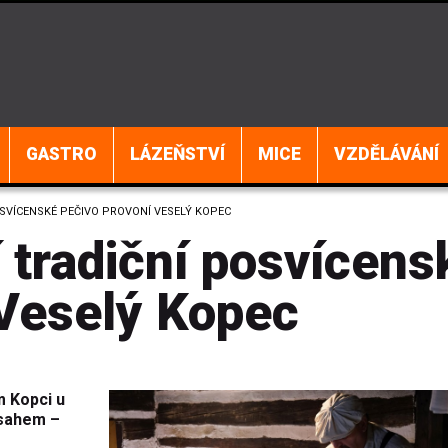
GASTRO
LÁZEŇSTVÍ
MICE
VZDĚLÁVÁNÍ
OSVÍCENSKÉ PEČIVO PROVONÍ VESELÝ KOPEC
í tradiční posvícens
 Veselý Kopec
m Kopci u
bsahem –