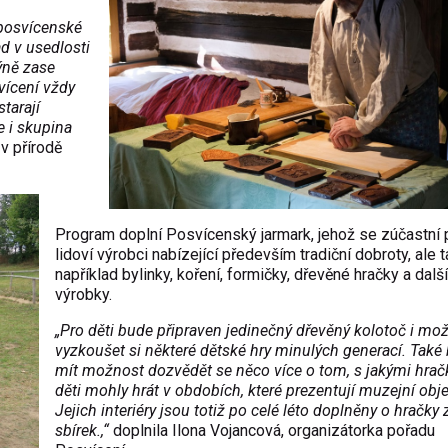
 posvícenské
d v usedlosti
ýně zase
vícení vždy
tarají
e i skupina
v přírodě
Program doplní Posvícenský jarmark, jehož se zúčastní
lidoví výrobci nabízející především tradiční dobroty, ale 
například bylinky, koření, formičky, dřevěné hračky a další
výrobky.
„Pro děti bude připraven jedinečný dřevěný kolotoč i mo
vyzkoušet si některé dětské hry minulých generací. Tak
mít možnost dozvědět se něco více o tom, s jakými hrač
děti mohly hrát v obdobích, které prezentují muzejní obje
Jejich interiéry jsou totiž po celé léto doplněny o hračky 
sbírek.,“
doplnila Ilona Vojancová, organizátorka pořadu