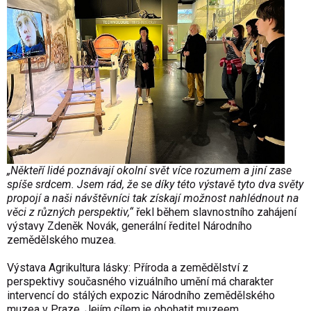
„Někteří lidé poznávají okolní svět více rozumem a jiní zase
spíše srdcem. Jsem rád, že se díky této výstavě tyto dva světy
propojí a naši návštěvníci tak získají možnost nahlédnout na
věci z různých perspektiv,“
řekl během slavnostního zahájení
výstavy Zdeněk Novák, generální ředitel Národního
zemědělského muzea.
Výstava Agrikultura lásky: Příroda a zemědělství z
perspektivy současného vizuálního umění má charakter
intervencí do stálých expozic Národního zemědělského
muzea v Praze. Jejím cílem je obohatit muzeem