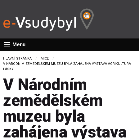
Menu
HLAVNÍ STRÁNKA
MICE
CURRENT:
V NÁRODNÍM ZEMĚDĚLSKÉM MUZEU BYLA ZAHÁJENA VÝSTAVA AGRIKULTURA
LÁSKY
V Národním
zemědělském
muzeu byla
zahájena výstava