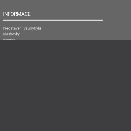
INFORMACE
Představení Všudybylu
Bleskovky
Inzerce
Kontakt
Archiv
NEWSLETTER
Zadejte svůj e-mail a my Vám na něj každý týden pošleme nejzajímavější
články.
Všudybyl - Časopis lidí a o lidech v cestovním ruchu