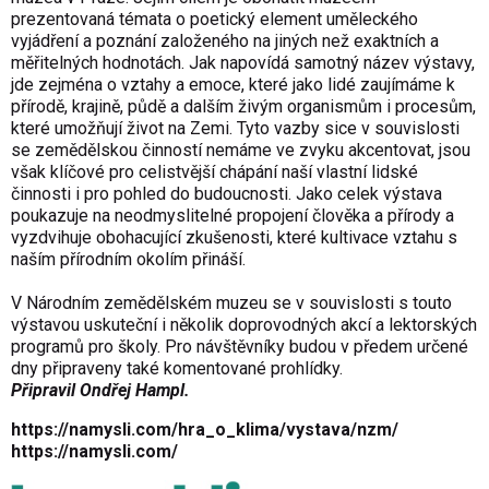
prezentovaná témata o poetický element uměleckého
vyjádření a poznání založeného na jiných než exaktních a
měřitelných hodnotách. Jak napovídá samotný název výstavy,
jde zejména o vztahy a emoce, které jako lidé zaujímáme k
přírodě, krajině, půdě a dalším živým organismům i procesům,
které umožňují život na Zemi. Tyto vazby sice v souvislosti
se zemědělskou činností nemáme ve zvyku akcentovat, jsou
však klíčové pro celistvější chápání naší vlastní lidské
činnosti i pro pohled do budoucnosti. Jako celek výstava
poukazuje na neodmyslitelné propojení člověka a přírody a
vyzdvihuje obohacující zkušenosti, které kultivace vztahu s
naším přírodním okolím přináší.
V Národním zemědělském muzeu se v souvislosti s touto
výstavou uskuteční i několik doprovodných akcí a lektorských
programů pro školy. Pro návštěvníky budou v předem určené
dny připraveny také komentované prohlídky.
Připravil Ondřej Hampl.
https://namysli.com/hra_o_klima/vystava/nzm/
https://namysli.com/