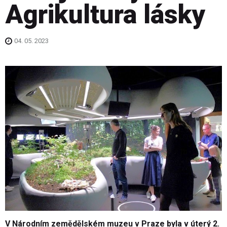
Agrikultura lásky
04. 05. 2023
V Národním zemědělském muzeu v Praze byla v úterý 2.