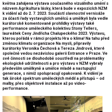
května zahájena výstava současného vizuálního umění s
názvem Agrikultura lásky, která bude v expozicích NZM
k vidění až do 2. 7. 2023. Součástí slavnostní vernisáže
za účasti řady vystavujících umělců a umělkyň byla vedle
kurátorské komentované prohlídky výstavy také
performance uměleckého kolektivu Stony Tellers,
laureátek Ceny Jindřicha Chalupeckého 2023. Výstavu,
kterou pořádá v rámci projektu Hra o klima! Na tahu před
změnou klimatu organizace Na mysli, připravily
kurátorky Veronika Čechová a Tereza Jindrová, které
společně vedou nezávislou galerii Entrance v Praze. Ve
své činnosti se dlouhodobě soustředí na problematiky
ekologické udržitelnosti a pro výstavu v NZM vybraly
především umělkyně a umělce mladé a nastupující
generace, s nimiž spolupracují opakovaně. K vidění je
tak široké spektrum uměleckých médií a přístupů – od
malby, přes objektové instalace až po video-
performance.