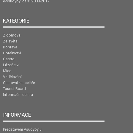
e-vsudybyl.cz
© 2008-2017
KATEGORIE
Z domova
Ze světa
Doprava
Hotelnictví
Gastro
Lázeňství
Mice
Vzdělávání
Cestovní kanceláře
Tourist Board
Informační centra
INFORMACE
Představení Všudybylu