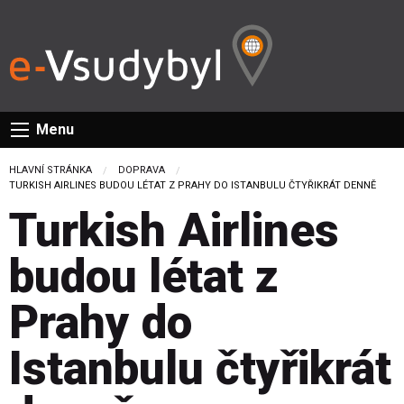
Menu
HLAVNÍ STRÁNKA
DOPRAVA
CURRENT:
TURKISH AIRLINES BUDOU LÉTAT Z PRAHY DO ISTANBULU ČTYŘIKRÁT DENNĚ
Turkish Airlines
budou létat z
Prahy do
Istanbulu čtyřikrát