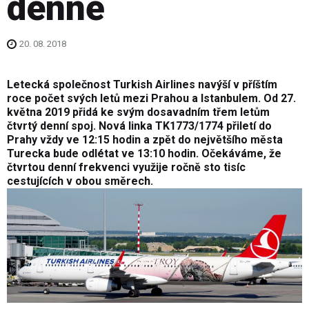
denně
20. 08. 2018
Letecká společnost Turkish Airlines navýší v příštím
roce počet svých letů mezi Prahou a Istanbulem. Od 27.
května 2019 přidá ke svým dosavadním třem letům
čtvrtý denní spoj. Nová linka TK1773/1774 přiletí do
Prahy vždy ve 12:15 hodin a zpět do největšího města
Turecka bude odlétat ve 13:10 hodin. Očekáváme, že
čtvrtou denní frekvenci využije ročně sto tisíc
cestujících v obou směrech.