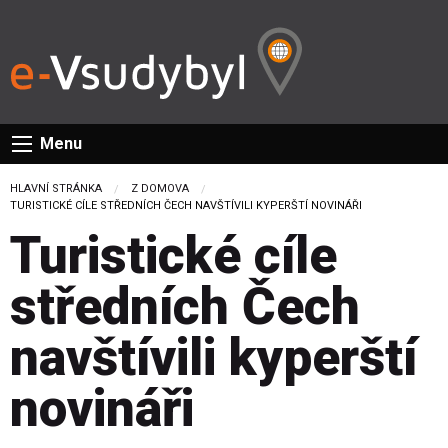
Menu
HLAVNÍ STRÁNKA
Z DOMOVA
CURRENT:
TURISTICKÉ CÍLE STŘEDNÍCH ČECH NAVŠTÍVILI KYPERŠTÍ NOVINÁŘI
Turistické cíle
středních Čech
navštívili kyperští
novináři