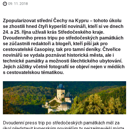
09. 11. 2018
Zpopularizovat střední Čechy na Kypru – tohoto úkolu
se zhostili hned čtyři kyperští novináři, kteří si ve dnech
24. a 25. října užívali krás Středočeského kraje.
Dvoudenního press tripu po středočeských památkách
se zúčastnili redaktoři a blogeři, kteří píší jak pro
cestovatelské časopisy, tak pro tamní deníky. Čtveřice
novinářů se vydala poznávat historická města, ale i
technické památky a možnosti šlechtického ubytování.
Jejich zážitky včetně fotografií se objeví nejen v médiích
s cestovatelskou tématikou.
Dvoudenní press trip po středočeských památkách měl za
úkol představit kyperským novinářům ty nejzajímavější místa