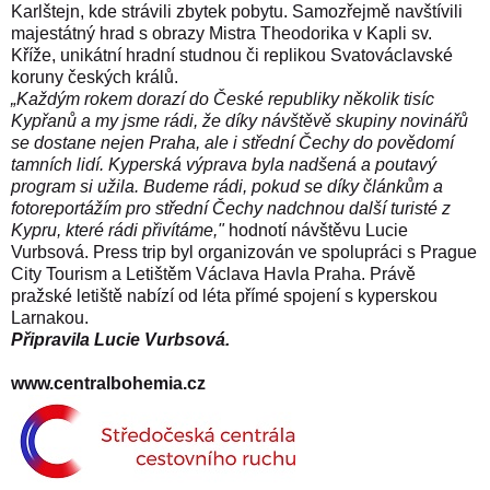
Karlštejn, kde strávili zbytek pobytu. Samozřejmě navštívili
majestátný hrad s obrazy Mistra Theodorika v Kapli sv.
Kříže, unikátní hradní studnou či replikou Svatováclavské
koruny českých králů.
„Každým rokem dorazí do České republiky několik tisíc
Kypřanů a my jsme rádi, že díky návštěvě skupiny novinářů
se dostane nejen Praha, ale i střední Čechy do povědomí
tamních lidí. Kyperská výprava byla nadšená a poutavý
program si užila. Budeme rádi, pokud se díky článkům a
fotoreportážím pro střední Čechy nadchnou další turisté z
Kypru, které rádi přivítáme,"
hodnotí návštěvu Lucie
Vurbsová.
Press trip byl organizován ve spolupráci s Prague
City Tourism a Letištěm Václava Havla Praha. Právě
pražské letiště nabízí od léta přímé spojení s kyperskou
Larnakou.
Připravila Lucie Vurbsová.
www.centralbohemia.cz