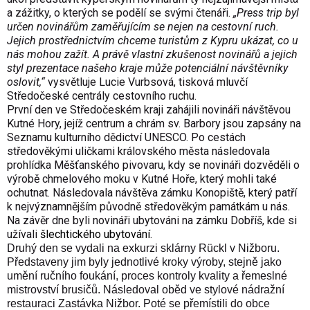
a zážitky, o kterých se podělí se svými čtenáři.
„Press trip byl
určen novinářům zaměřujícím se nejen na cestovní ruch.
Jejich prostřednictvím chceme turistům z Kypru ukázat, co u
nás mohou zažít. A právě vlastní zkušenost novinářů a jejich
styl prezentace našeho kraje může potenciální návštěvníky
oslovit,“
vysvětluje Lucie Vurbsová, tisková mluvčí
Středočeské centrály cestovního ruchu.
První den ve Středočeském kraji zahájili novináři návštěvou
Kutné Hory, jejíž centrum a chrám sv. Barbory jsou zapsány na
Seznamu kulturního dědictví UNESCO. Po cestách
středověkými uličkami královského města následovala
prohlídka Měšťanského pivovaru, kdy se novináři dozvěděli o
výrobě chmelového moku v Kutné Hoře, který mohli také
ochutnat. Následovala návštěva zámku Konopiště, který patří
k nejvýznamnějším původně středověkým památkám u nás.
Na závěr dne byli novináři ubytováni na zámku Dobříš, kde si
užívali
šlechtického ubytování
.
Druhý den se vydali na exkurzi sklárny Rückl v Nižboru.
Představeny jim byly jednotlivé kroky výroby, stejně jako
umění ručního foukání, proces kontroly kvality a řemeslné
mistrovství brusičů. Následoval oběd ve stylové nádražní
restauraci Zastávka Nižbor. Poté se přemístili do obce