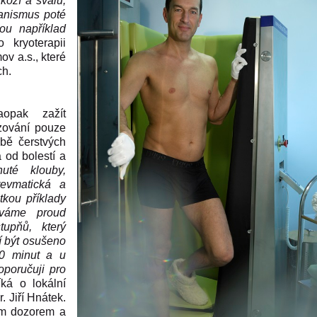
koží a svalů,
ganismus poté
ou například
o kryoterapii
v a.s., které
ch.
opak zažít
azování pouze
čbě čerstvých
 od bolestí a
uté klouby,
revmatická a
kou příklady
íváme proud
tupňů, který
í být osušeno
0 minut a u
oporučuji pro
íká o lokální
. Jiří Hnátek.
kým dozorem a