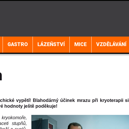
GASTRO
LÁZEŇSTVÍ
MICE
VZDĚLÁVÁNÍ
m
hické vypětí! Blahodárný účinek mrazu při kryoterapii s
vé hodnoty ještě poděkuje!
 kryokomoře,
ceti stupňů,