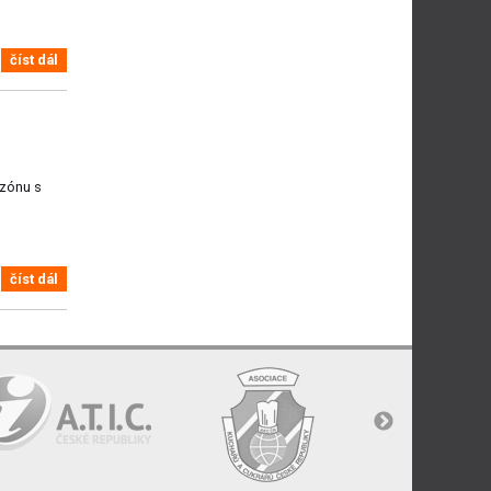
číst dál
ezónu s
číst dál