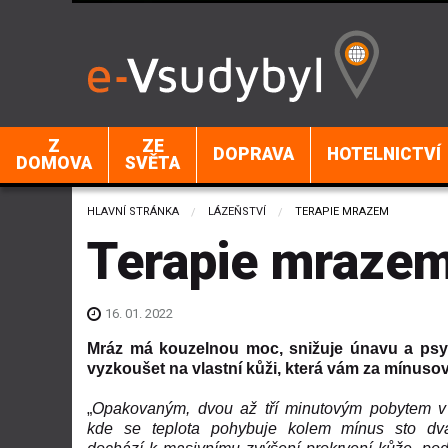
Z
ZE
DOPRAVA
HOTELNICTVÍ
DOMOVA
SVĚTA
HLAVNÍ STRÁNKA
LÁZEŇSTVÍ
CURRENT:
TERAPIE MRAZEM
Terapie mraze
16. 01. 2022
Mráz má kouzelnou moc, snižuje únavu a psyc
vyzkoušet na vlastní kůži, která vám za mínuso
„
Opakovaným, dvou až tří minutovým pobytem v
kde se teplota pohybuje kolem mínus sto dva