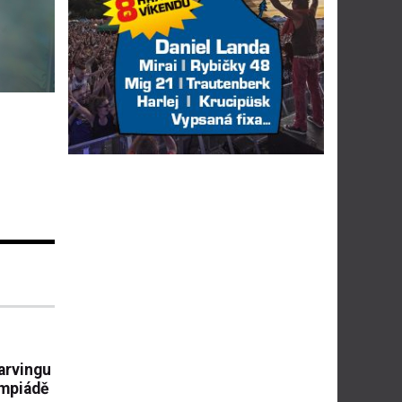
carvingu
ympiádě