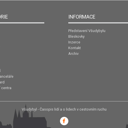
RIE
INFORMACE
Představení Všudybylu
Bleskovky
Inzerce
Kontakt
Archiv
í
anceláře
ard
 centra
Všudybyl - Časopis lidí a o lidech v cestovním ruchu