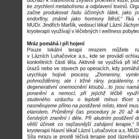
dochází
k masivnímu zvýšení prokrvení kůže, pod
ke zrychlení metabolismu a odplavení toxinů. Or
začne produkovat řadu účinných látek, jako js
endorfiny, známé jako hormony štěstí,“
říká 
MUDr. Jindřich Maršík, vedoucí lékař Lázní Jáchymo
kryoterapii využívají v léčebných i wellness pobyte
Mráz pomáhá i při hojení
Pouze lokální terapii mrazem můžete na
v Lázních Luhačovice a.s., kde se provádí ochl
konkrétních částí těla. Aktivně se využívá při lé
úrazů nebo ve stavech po operacích, kdy pomáhá
urychluje hojivé procesy. „
Zlomeniny, vymkn
pohmožděniny, ale i tržné rány, popáleniny, 
degenerativní onemocnění kloubů…to jsou namát
poranění a nemocí, při jejichž léčbě využ
studeného vzduchu o teplotě mínus třicet s
nasměrujeme přímo na postižené místo, které mus
etanolem.
Průměrný čas procedury je 20 až 4
čerstvých zranění i déle. Při akutním postižení d
větší účinek co nejčasnější zahájení terapie,“
ř
kryoterapii hlavní lékař Lázní Luhačovice a.s. MUDr
Síla mrazu je prostě léčivá terapie pod lázeňs