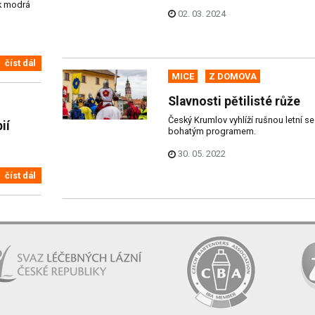
ek modrá
02. 03. 2024
číst dál
MICE
Z DOMOVA
Slavnosti pětilisté růže
Český Krumlov vyhlíží rušnou letní s
ií
bohatým programem.
30. 05. 2022
číst dál