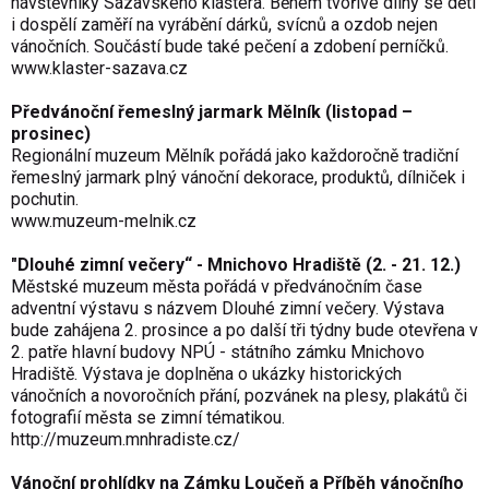
návštěvníky Sázavského kláštera. Během tvořivé dílny se děti
i dospělí zaměří na vyrábění dárků, svícnů a ozdob nejen
vánočních. Součástí bude také pečení a zdobení perníčků.
www.klaster-sazava.cz
Předvánoční řemeslný jarmark Mělník (listopad –
prosinec)
Regionální muzeum Mělník pořádá jako každoročně tradiční
řemeslný jarmark plný vánoční dekorace, produktů, dílniček i
pochutin.
www.muzeum-melnik.cz
"Dlouhé zimní večery“ - Mnichovo Hradiště (2. - 21. 12.)
Městské muzeum města pořádá v předvánočním čase
adventní výstavu s názvem Dlouhé zimní večery. Výstava
bude zahájena 2. prosince a po další tři týdny bude otevřena v
2. patře hlavní budovy NPÚ - státního zámku Mnichovo
Hradiště. Výstava je doplněna o ukázky historických
vánočních a novoročních přání, pozvánek na plesy, plakátů či
fotografií města se zimní tématikou.
http://muzeum.mnhradiste.cz/
Vánoční prohlídky na Zámku Loučeň a Příběh vánočního