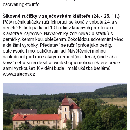
caravaning-tc/info
Šikovné ručičky v zaječovském klášteře (24. - 25. 11.)
Pátý ročník ukázky ručních prací se koná v sobotu 24. a v
neděli 25. listopadu od 10 hodin v krásných prostorách
kláštera v Zaječově. Návštěvníky zde čeká 50 stánků s
perníčky, keramikou, oblečením, čokoládou, adventními věnci
a dalšími výrobky. Představí se ruční práce jako pedig,
patchwork, fimo, paličkování ad. Návštěvníci mohou
nahlédnout pod ruce starým řemeslům - tesař, šindelář a
kovář nebo si na desítce workshopů mohou některé práce
sami vyzkoušet. K vidění bude i malá ukázka betlémů.
www.zajecov.cz