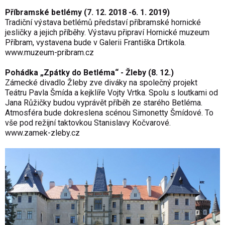
Příbramské betlémy (7. 12. 2018 -6. 1. 2019)
Tradiční výstava betlémů představí příbramské hornické
jesličky a jejich příběhy. Výstavu připraví Hornické muzeum
Příbram, vystavena bude v Galerii Františka Drtikola.
www.muzeum-pribram.cz
Pohádka „Zpátky do Betléma“ - Žleby (8. 12.)
Zámecké divadlo Žleby zve diváky na společný projekt
Teátru Pavla Šmída a kejklíře Vojty Vrtka. Spolu s loutkami od
Jana Růžičky budou vyprávět příběh ze starého Betléma.
Atmosféra bude dokreslena scénou Simonetty Šmídové. To
vše pod režijní taktovkou Stanislavy Kočvarové.
www.zamek-zleby.cz