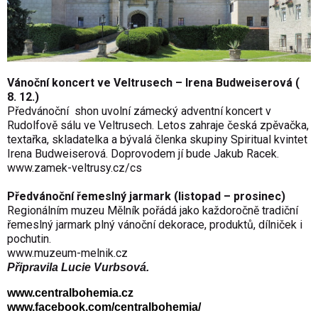
Vánoční koncert ve Veltrusech – Irena Budweiserová (
8. 12.)
Předvánoční shon uvolní zámecký adventní koncert v
Rudolfově sálu ve Veltrusech. Letos zahraje česká zpěvačka,
textařka, skladatelka a bývalá členka skupiny Spiritual kvintet
Irena Budweiserová. Doprovodem jí bude Jakub Racek.
www.zamek-veltrusy.cz/cs
Předvánoční řemeslný jarmark (listopad – prosinec)
Regionálním muzeu Mělník pořádá jako každoročně tradiční
řemeslný jarmark plný vánoční dekorace, produktů, dílniček i
pochutin.
www.muzeum-melnik.cz
Připravila Lucie Vurbsová.
www.centralbohemia.cz
www.facebook.com/centralbohemia/