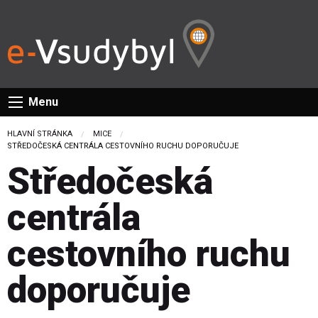
Menu
HLAVNÍ STRÁNKA
MICE
CURRENT:
STŘEDOČESKÁ CENTRÁLA CESTOVNÍHO RUCHU DOPORUČUJE
Středočeská
centrála
cestovního ruchu
doporučuje