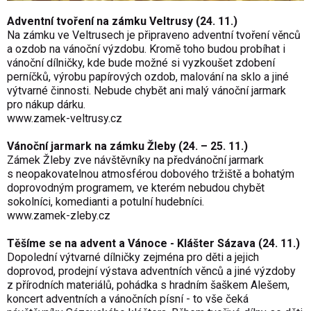
Adventní tvoření na zámku Veltrusy (24. 11.)
Na zámku ve Veltrusech je připraveno adventní tvoření věnců
a ozdob na vánoční výzdobu. Kromě toho budou probíhat i
vánoční dílničky, kde bude možné si vyzkoušet zdobení
perníčků, výrobu papírových ozdob, malování na sklo a jiné
výtvarné činnosti. Nebude chybět ani malý vánoční jarmark
pro nákup dárku.
www.zamek-veltrusy.cz
Vánoční jarmark na zámku Žleby (24. – 25. 11.)
Zámek Žleby zve návštěvníky na předvánoční jarmark
s neopakovatelnou atmosférou dobového tržiště a bohatým
doprovodným programem, ve kterém nebudou chybět
sokolníci, komedianti a potulní hudebníci.
www.zamek-zleby.cz
Těšíme se na advent a Vánoce - Klášter Sázava (24. 11.)
Dopolední výtvarné dílničky zejména pro děti a jejich
doprovod, prodejní výstava adventních věnců a jiné výzdoby
z přírodních materiálů, pohádka s hradním šaškem Alešem,
koncert adventních a vánočních písní - to vše čeká