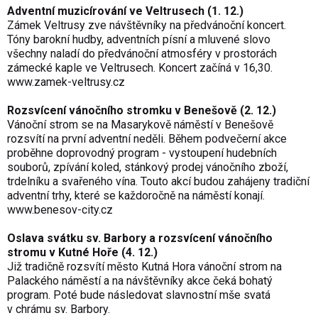
Adventní muzicírování ve Veltrusech (1. 12.)
Zámek Veltrusy zve návštěvníky na předvánoční koncert.
Tóny barokní hudby, adventních písní a mluvené slovo
všechny naladí do předvánoční atmosféry v prostorách
zámecké kaple ve Veltrusech. Koncert začíná v 16,30.
www.zamek-veltrusy.cz
Rozsvícení vánočního stromku v Benešově (2. 12.)
Vánoční strom se na Masarykově náměstí v Benešově
rozsvítí na první adventní neděli. Během podvečerní akce
proběhne doprovodný program - vystoupení hudebních
souborů, zpívání koled, stánkový prodej vánočního zboží,
trdelníku a svařeného vína. Touto akcí budou zahájeny tradiční
adventní trhy, které se každoročně na náměstí konají.
www.benesov-city.cz
Oslava svátku sv. Barbory a rozsvícení vánočního
stromu v Kutné Hoře (4. 12.)
Již tradičně rozsvítí město Kutná Hora vánoční strom na
Palackého náměstí a na návštěvníky akce čeká bohatý
program. Poté bude následovat slavnostní mše svatá
v chrámu sv. Barbory.