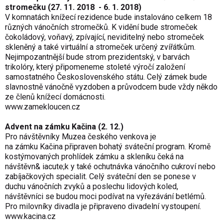
stromečku (27. 11. 2018 - 6. 1. 2018)
V komnatách knížecí rezidence bude instalováno celkem 18
různých vánočních stromečků. K vidění bude stromeček
čokoládový, voňavý, zpívající, neviditelný nebo stromeček
skleněný a také virtuální a stromeček určený zvířátkům.
Nejimpozantnější bude strom prezidentský, v barvách
trikolóry, který připomeneme stoleté výročí založení
samostatného Československého státu. Celý zámek bude
slavnostně vánočně vyzdoben a průvodcem bude vždy někdo
ze členů knížecí domácnosti.
w
ww.zamekloucen.cz
Advent na zámku Kačina (2. 12.)
Pro návštěvníky Muzea českého venkova je
na zámku Kačina připraven bohatý sváteční program. Kromě
kostýmovaných prohlídek zámku a skleníku čeká na
návštěvn& iacute;k y také ochutnávka vánočního cukroví nebo
zabíjačkových specialit. Celý sváteční den se ponese v
duchu vánočních zvyků a poslechu lidových koled,
návštěvníci se budou moci podívat na vyřezávání betlémů.
Pro milovníky divadla je připraveno divadelní vystoupení.
www.kacina.cz