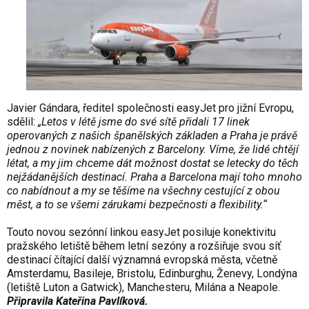
Javier Gándara, ředitel společnosti easyJet pro jižní Evropu,
sdělil:
„Letos v létě jsme do své sítě přidali 17 linek
operovaných z našich španělských základen a Praha je právě
jednou z novinek nabízených z Barcelony. Víme, že lidé chtějí
létat, a my jim chceme dát možnost dostat se letecky do těch
nejžádanějších destinací. Praha a Barcelona mají toho mnoho
co nabídnout a my se těšíme na všechny cestující z obou
měst, a to se všemi zárukami bezpečnosti a flexibility.“
Touto novou sezónní linkou easyJet posiluje konektivitu
pražského letiště během letní sezóny a rozšiřuje svou síť
destinací čítající další významná evropská města, včetně
Amsterdamu, Basileje, Bristolu, Edinburghu, Ženevy, Londýna
(letiště Luton a Gatwick), Manchesteru, Milána a Neapole.
Připravila Kateřina Pavlíková.