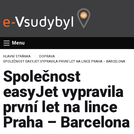
Menu
HLAVNÍ STRÁNKA
DOPRAVA
CURRENT:
SPOLEČNOST EASYJET VYPRAVILA PRVNÍ LET NA LINCE PRAHA – BARCELONA
Společnost
easyJet vypravila
první let na lince
Praha – Barcelona