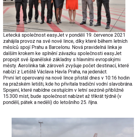
Letecká společnost easyJet v pondělí 19. července 2021
zahájila provoz na své nové lince, díky které během letních
měsíců spojí Prahu a Barcelonu. Nová pravidelná linka je
dalším krokem ke splnění závazku společnosti easyJet
propojit své španělské základny s hlavními evropskými
městy. Aerolinka tak zároveň zvyšuje počet destinací, které
nabízí z Letiště Václava Havla Praha, na jedenáct.
První let operovaný na nové lince přistál dnes v 10:16 hodin
na pražském letišti, kde ho přivítala tradiční vodní slavobrána.
Spojení, které nabídne cestujícím v letní sezóně přibližně
15.300 míst, bude společnost nabízet až třikrát týdně (v
pondělí, pátek a neděli) do letošního 25. října.