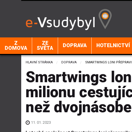
Z
ZE
DOPRAVA
HOTELNICTVÍ
DOMOVA
SVĚTA
HLAVNÍ STRÁNKA
DOPRAVA
CURRENT:
SMARTWINGS LONI PŘEPRAVIL
Smartwings loni
milionu cestují
než dvojnásob
11. 01. 2023