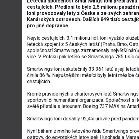
Letecká společnost Smartwings loni přepravila n
cestujících. Předloni to bylo 2,5 milionu pasaž
loni provozovaly lety z Česka a ze svých zahran
Kanárských ostrovech. Dalších 849 tisíc cestují
pro jiné dopravce.
Nejvíc cestujících, 3,1 milionu lidí, loni využilo s
letecká spojení z 5 českých letišť (Praha, Brno, Ost
společností Smartwings zaznamenaly největší nárůst
více. V Polsku pak letělo se Smartwings 785 tisíc ce
Smartwings loni uskutečnily 33 361 letů a její letad
činila 86 %. Nejrušnějšími měsíci byly letní měsíce
cestujících.
Kromě pravidelných a charterových letů Smartwings z
sportovní či humanitární organizace. Společnost si l
světě přistála s letounem Boeing 737 MAX na Antarkti
Smartwings loni dosáhly 92,4% úrovně před pandemií 
Nyní během zimního letového řádu Smartwings provoz
ostrovy, do egyptských letovisek Hurghada a Marsa 