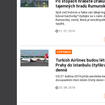
Po stopách hraběte Drákul
tajemných hradů Rumuns
Spíš než historie a fakta vás lákají l
lidové báchorky? Vydejte se s námi 
Rumunska, země, která je neodmysli
spjatá...
31. 07. 2019
DOPRAVA
Turkish Airlines budou lét
Prahy do Istanbulu čtyřikr
denně
Od 27. května 2019 přidá aerolinka k
dosavadním třem letům čtvrtý denní 
20. 08. 2018