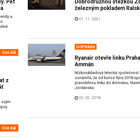
y. Pět
Dobrodružnou stezkou Z
ka
železným pokladem Ralsk
egendy a
01. 11. 2021
do
telně
DOPRAVA
číst dál
Ryanair otevře linku Praha
Ammán
Nízkonákladová letecká společnost 
oznámila, že od konce října 2018 spu
at z
pravidelnou linku do Ammánu, hlavn
át
Jordánska.
05. 02. 2018
e svým
spoj.
číst dál