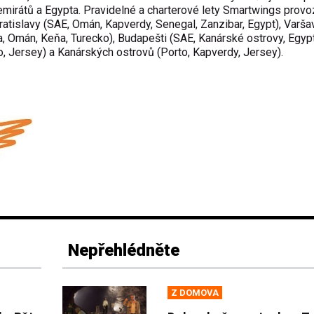
irátů a Egypta. Pravidelné a charterové lety Smartwings provoz
atislavy (SAE, Omán, Kapverdy, Senegal, Zanzibar, Egypt), Varša
a, Omán, Keňa, Turecko), Budapešti (SAE, Kanárské ostrovy, Egypt
o, Jersey) a Kanárských ostrovů (Porto, Kapverdy, Jersey).
Nepřehlédněte
Z DOMOVA