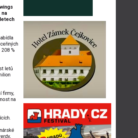
twings
a na
 letech
nabídla
dceřiných
o 208 %
st letů
ilion
 firmy,
čnost na
cích.
anárské
erdy,