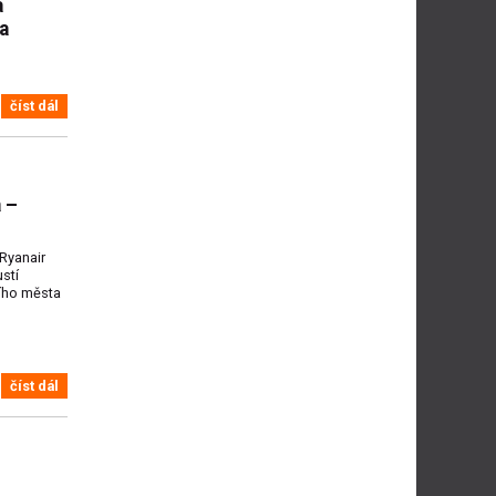
a
a
číst dál
 –
Ryanair
stí
ího města
číst dál