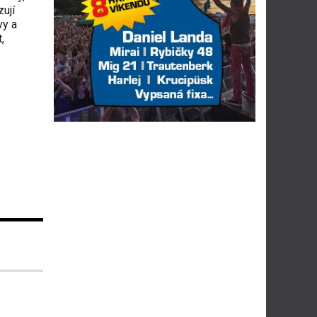
ují
vy a
,