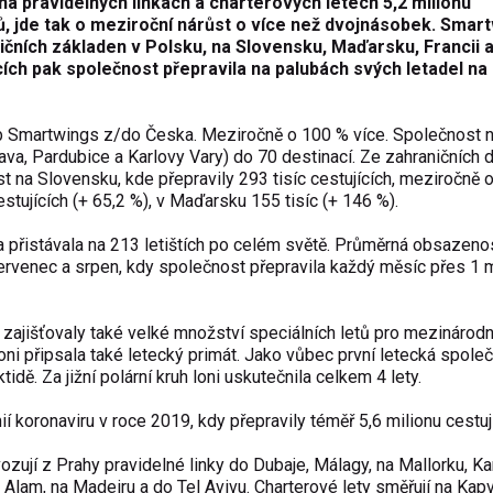
a pravidelných linkách a charterových letech 5,2 milionu
érů, jde tak o meziroční nárůst o více než dvojnásobek. Smar
ičních základen v Polsku, na Slovensku, Maďarsku, Francii 
cích pak společnost přepravila na palubách svých letadel na
lužeb Smartwings z/do Česka. Meziročně o 100 % více. Společnost 
rava, Pardubice a Karlovy Vary) do 70 destinací. Ze zahraničních 
 na Slovensku, kde přepravily 293 tisíc cestujících, meziročně 
stujících (+ 65,2 %), v Maďarsku 155 tisíc (+ 146 %).
la přistávala na 213 letištích po celém světě. Průměrná obsazeno
 červenec a srpen, kdy společnost přepravila každý měsíc přes 1 m
ajišťovaly také velké množství speciálních letů pro mezinárodní
oni připsala také letecký primát. Jako vůbec první letecká spole
dě. Za jižní polární kruh loni uskutečnila celkem 4 lety.
koronaviru v roce 2019, kdy přepravily téměř 5,6 milionu cestují
ují z Prahy pravidelné linky do Dubaje, Málagy, na Mallorku, K
Alam, na Madeiru a do Tel Avivu. Charterové lety směřují na Kapv