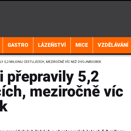
GASTRO
LÁZEŇSTVÍ
MICE
VZDĚLÁVÁNÍ
Y 5,2 MILIONU CESTUJÍCÍCH, MEZIROČNĚ VÍC NEŽ DVOJNÁSOBEK
 přepravily 5,2
cích, meziročně víc
ek