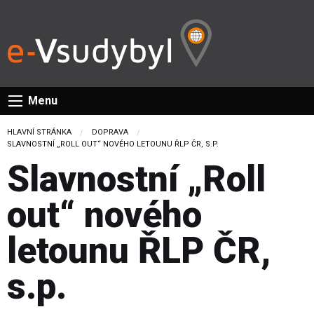
Menu
HLAVNÍ STRÁNKA
DOPRAVA
CURRENT:
SLAVNOSTNÍ „ROLL OUT“ NOVÉHO LETOUNU ŘLP ČR, S.P.
Slavnostní „Roll
out“ nového
letounu ŘLP ČR,
s.p.