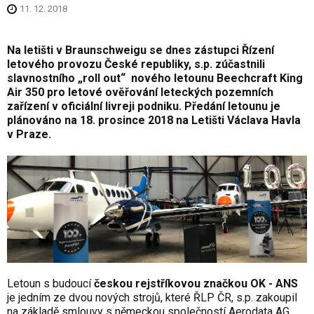
11. 12. 2018
Na letišti v Braunschweigu se dnes zástupci Řízení
letového provozu České republiky, s.p. zúčastnili
slavnostního „roll out“ nového letounu Beechcraft King
Air 350 pro letové ověřování leteckých pozemních
zařízení v oficiální livreji podniku. Předání letounu je
plánováno na 18. prosince 2018 na Letišti Václava Havla
v Praze.
Letoun s budoucí
českou rejstříkovou značkou OK - ANS
je jedním ze dvou nových strojů, které ŘLP ČR, s.p. zakoupil
na základě smlouvy s německou společností Aerodata AG