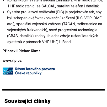
Komunikační systém letounu zahrnuje 2 VHF radiostanice,
1 HF radiostanici se SALCAL, satelitní telefon i datalink.
Systém pro letové ověřování (FIS) je projektován tak, aby
byl schopen ověřovat konvenční zařízení (ILS, VOR, DME
atd.), speciální vojenská zařízení (TACAN, radiostanice na
vojenských frekvencích), nové progresivní technologie
(GBAS, datalink), radary i hledat zdroje rušení leteckých
systémů v pásmech VHF, UHF, L-Band.
Připravil Richar Klíma.
www.rlp.cz
Související články