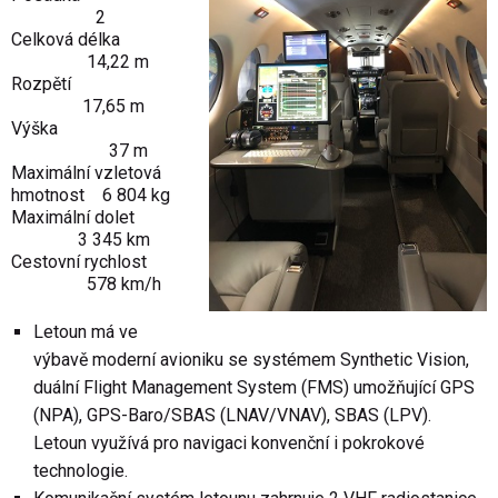
2
Celková délka
14,22 m
Rozpětí
17,65 m
Výška
37 m
Maximální vzletová
hmotnost 6 804 kg
Maximální dolet
3 345 km
Cestovní rychlost
578 km/h
Letoun má ve
výbavě moderní avioniku se systémem Synthetic Vision,
duální Flight Management System (FMS) umožňující GPS
(NPA), GPS-Baro/SBAS (LNAV/VNAV), SBAS (LPV).
Letoun využívá pro navigaci konvenční i pokrokové
technologie.