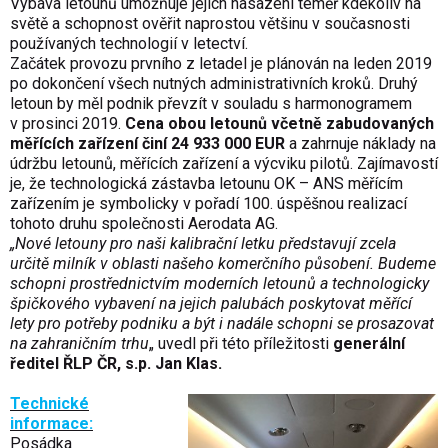
Výbava letounů umožňuje jejich nasazení téměř kdekoliv na
světě a schopnost ověřit naprostou většinu v současnosti
používaných technologií v letectví.
Začátek provozu prvního z letadel je plánován na leden 2019
po dokončení všech nutných administrativních kroků. Druhý
letoun by měl podnik převzít v souladu s harmonogramem
v prosinci 2019.
Cena obou letounů včetně zabudovaných
měřících zařízení činí 24 933 000 EUR
a zahrnuje náklady na
údržbu letounů, měřících zařízení a výcviku pilotů. Zajímavostí
je, že technologická zástavba letounu OK – ANS měřícím
zařízením je symbolicky v pořadí 100. úspěšnou realizací
tohoto druhu společnosti Aerodata AG.
„Nové letouny pro naši kalibrační letku představují zcela
určitě milník v oblasti našeho komerčního působení. Budeme
schopni prostřednictvím moderních letounů a technologicky
špičkového vybavení na jejich palubách poskytovat měřící
lety pro potřeby podniku a být i nadále schopni se prosazovat
na zahraničním trhu
„ uvedl při této příležitosti
generální
ředitel ŘLP ČR, s.p. Jan Klas.
Technické
informace:
Posádka