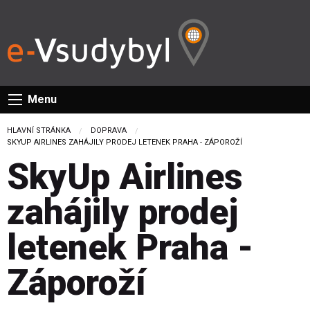
Menu
HLAVNÍ STRÁNKA
DOPRAVA
CURRENT:
SKYUP AIRLINES ZAHÁJILY PRODEJ LETENEK PRAHA - ZÁPOROŽÍ
SkyUp Airlines
zahájily prodej
letenek Praha -
Záporoží