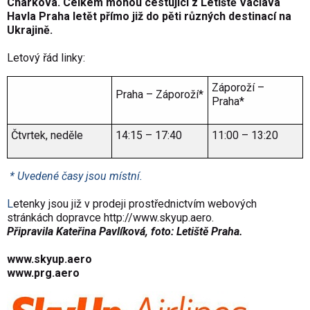
Charkova. Celkem mohou cestující z Letiště Václava
Havla Praha letět přímo již do pěti různých destinací na
Ukrajině.
Letový řád linky:
Záporoží –
Praha – Záporoží*
Praha*
Čtvrtek, neděle
14:15 – 17:40
11:00 – 13:20
* Uvedené časy jsou místní.
L
etenky jsou již v prodeji prostřednictvím webových
stránkách dopravce
http://www.skyup.aero
.
Připravila
Kateřina Pavlíková,
foto: Letiště Praha.
www.skyup.aero
www.prg.aero