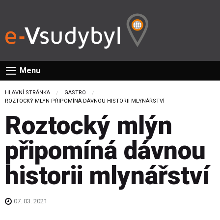
Menu
HLAVNÍ STRÁNKA
GASTRO
CURRENT:
ROZTOCKÝ MLÝN PŘIPOMÍNÁ DÁVNOU HISTORII MLYNÁŘSTVÍ
Roztocký mlýn
připomíná dávnou
historii mlynářství
07. 03. 2021