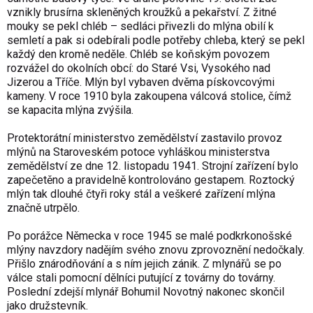
vznikly brusírna skleněných kroužků a pekařství. Z žitné
mouky se pekl chléb – sedláci přivezli do mlýna obilí k
semletí a pak si odebírali podle potřeby chleba, který se pekl
každý den kromě neděle. Chléb se koňským povozem
rozvážel do okolních obcí: do Staré Vsi, Vysokého nad
Jizerou a Tříče. Mlýn byl vybaven dvěma pískovcovými
kameny. V roce 1910 byla zakoupena válcová stolice, čímž
se kapacita mlýna zvýšila.
Protektorátní ministerstvo zemědělství zastavilo provoz
mlýnů na Staroveském potoce vyhláškou ministerstva
zemědělství ze dne 12. listopadu 1941. Strojní zařízení bylo
zapečetěno a pravidelně kontrolováno gestapem. Roztocký
mlýn tak dlouhé čtyři roky stál a veškeré zařízení mlýna
značně utrpělo.
Po porážce Německa v roce 1945 se malé podkrkonošské
mlýny navzdory nadějím svého znovu zprovoznění nedočkaly.
Přišlo znárodňování a s ním jejich zánik. Z mlynářů se po
válce stali pomocní dělníci putující z továrny do továrny.
Poslední zdejší mlynář Bohumil Novotný nakonec skončil
jako družstevník.