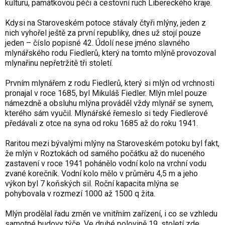
kulturu, památkovou péči a cestovní ruch Libereckého kraje.
Kdysi na Staroveském potoce stávaly čtyři mlýny, jeden z
nich vyhořel ještě za první republiky, dnes už stojí pouze
jeden – číslo popisné 42. Údolí nese jméno slavného
mlynářského rodu Fiedlerů, který na tomto mlýně provozoval
mlynařinu nepřetržitě tři století.
Prvním mlynářem z rodu Fiedlerů, který si mlýn od vrchnosti
pronajal v roce 1685, byl Mikuláš Fiedler. Mlýn mlel pouze
námezdně a obsluhu mlýna prováděl vždy mlynář se synem,
kterého sám vyučil. Mlynářské řemeslo si tedy Fiedlerové
předávali z otce na syna od roku 1685 až do roku 1941.
Raritou mezi bývalými mlýny na Staroveském potoku byl fakt,
že mlýn v Roztokách od samého počátku až do nuceného
zastavení v roce 1941 pohánělo vodní kolo na vrchní vodu
zvané korečník. Vodní kolo mělo v průměru 4,5 m a jeho
výkon byl 7 koňských sil. Roční kapacita mlýna se
pohybovala v rozmezí 1000 až 1500 q žita.
Mlýn prodělal řadu změn ve vnitřním zařízení, i co se vzhledu
samotné budovy týče. Ve druhé polovině 19. století zde