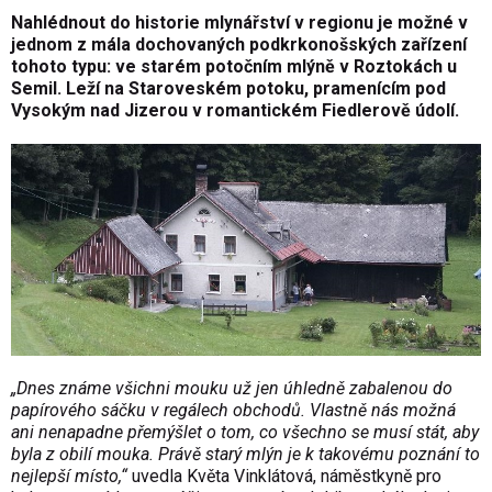
Nahlédnout do historie mlynářství v regionu je možné v
jednom z mála dochovaných podkrkonošských zařízení
tohoto typu: ve starém potočním mlýně v Roztokách u
Semil. Leží na Staroveském potoku, pramenícím pod
Vysokým nad Jizerou v romantickém Fiedlerově údolí.
„Dnes známe všichni mouku už jen úhledně zabalenou do
papírového sáčku v regálech obchodů. Vlastně nás možná
ani nenapadne přemýšlet o tom, co všechno se musí stát, aby
byla z obilí mouka. Právě starý mlýn je k takovému poznání to
nejlepší místo,“
uvedla Květa Vinklátová, náměstkyně pro